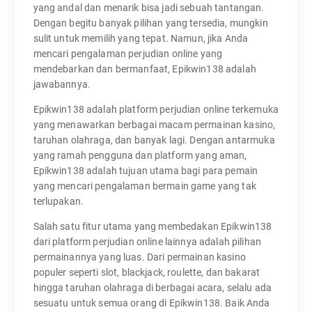
yang andal dan menarik bisa jadi sebuah tantangan.
Dengan begitu banyak pilihan yang tersedia, mungkin
sulit untuk memilih yang tepat. Namun, jika Anda
mencari pengalaman perjudian online yang
mendebarkan dan bermanfaat, Epikwin138 adalah
jawabannya.
Epikwin138 adalah platform perjudian online terkemuka
yang menawarkan berbagai macam permainan kasino,
taruhan olahraga, dan banyak lagi. Dengan antarmuka
yang ramah pengguna dan platform yang aman,
Epikwin138 adalah tujuan utama bagi para pemain
yang mencari pengalaman bermain game yang tak
terlupakan.
Salah satu fitur utama yang membedakan Epikwin138
dari platform perjudian online lainnya adalah pilihan
permainannya yang luas. Dari permainan kasino
populer seperti slot, blackjack, roulette, dan bakarat
hingga taruhan olahraga di berbagai acara, selalu ada
sesuatu untuk semua orang di Epikwin138. Baik Anda