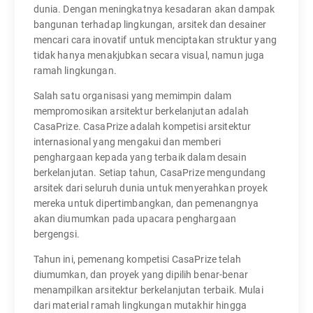
dunia. Dengan meningkatnya kesadaran akan dampak
bangunan terhadap lingkungan, arsitek dan desainer
mencari cara inovatif untuk menciptakan struktur yang
tidak hanya menakjubkan secara visual, namun juga
ramah lingkungan.
Salah satu organisasi yang memimpin dalam
mempromosikan arsitektur berkelanjutan adalah
CasaPrize. CasaPrize adalah kompetisi arsitektur
internasional yang mengakui dan memberi
penghargaan kepada yang terbaik dalam desain
berkelanjutan. Setiap tahun, CasaPrize mengundang
arsitek dari seluruh dunia untuk menyerahkan proyek
mereka untuk dipertimbangkan, dan pemenangnya
akan diumumkan pada upacara penghargaan
bergengsi.
Tahun ini, pemenang kompetisi CasaPrize telah
diumumkan, dan proyek yang dipilih benar-benar
menampilkan arsitektur berkelanjutan terbaik. Mulai
dari material ramah lingkungan mutakhir hingga