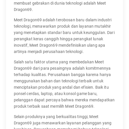
membuat gebrakan di dunia teknologi adalah Meet
Dragon69.
Meet Dragon69 adalah terobosan baru dalam industri
teknologi, menawarkan produk dan layanan mutakhir
yang menetapkan standar baru untuk keunggulan. Dari
perangkat keras canggih hingga perangkat lunak
inovatif, Meet Dragon69 mendefinisikan ulang apa
artinya menjadi perusahaan teknologi.
Salah satu faktor utama yang membedakan Meet
Dragon69 dari para pesaingnya adalah komitmennya
terhadap kualitas. Perusahaan bangga karena hanya
menggunakan bahan dan teknologi terbaik untuk
menciptakan produk yang andal dan efisien. Baik itu
ponsel cerdas, laptop, atau konsol game baru,
pelanggan dapat percaya bahwa mereka mendapatkan
produk terbaik saat memilih Meet Dragon69.
Selain produknya yang berkualitas tinggi, Meet
Dragon69 juga menawarkan layanan pelanggan yang