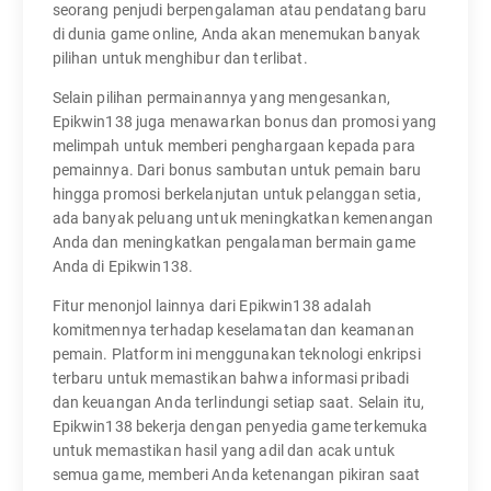
seorang penjudi berpengalaman atau pendatang baru
di dunia game online, Anda akan menemukan banyak
pilihan untuk menghibur dan terlibat.
Selain pilihan permainannya yang mengesankan,
Epikwin138 juga menawarkan bonus dan promosi yang
melimpah untuk memberi penghargaan kepada para
pemainnya. Dari bonus sambutan untuk pemain baru
hingga promosi berkelanjutan untuk pelanggan setia,
ada banyak peluang untuk meningkatkan kemenangan
Anda dan meningkatkan pengalaman bermain game
Anda di Epikwin138.
Fitur menonjol lainnya dari Epikwin138 adalah
komitmennya terhadap keselamatan dan keamanan
pemain. Platform ini menggunakan teknologi enkripsi
terbaru untuk memastikan bahwa informasi pribadi
dan keuangan Anda terlindungi setiap saat. Selain itu,
Epikwin138 bekerja dengan penyedia game terkemuka
untuk memastikan hasil yang adil dan acak untuk
semua game, memberi Anda ketenangan pikiran saat