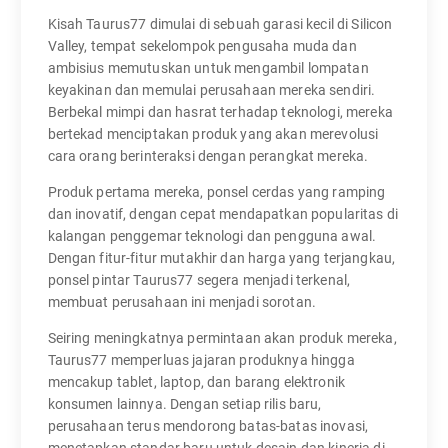
Kisah Taurus77 dimulai di sebuah garasi kecil di Silicon
Valley, tempat sekelompok pengusaha muda dan
ambisius memutuskan untuk mengambil lompatan
keyakinan dan memulai perusahaan mereka sendiri.
Berbekal mimpi dan hasrat terhadap teknologi, mereka
bertekad menciptakan produk yang akan merevolusi
cara orang berinteraksi dengan perangkat mereka.
Produk pertama mereka, ponsel cerdas yang ramping
dan inovatif, dengan cepat mendapatkan popularitas di
kalangan penggemar teknologi dan pengguna awal.
Dengan fitur-fitur mutakhir dan harga yang terjangkau,
ponsel pintar Taurus77 segera menjadi terkenal,
membuat perusahaan ini menjadi sorotan.
Seiring meningkatnya permintaan akan produk mereka,
Taurus77 memperluas jajaran produknya hingga
mencakup tablet, laptop, dan barang elektronik
konsumen lainnya. Dengan setiap rilis baru,
perusahaan terus mendorong batas-batas inovasi,
menetapkan standar baru untuk desain dan kinerja di