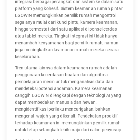
integrasi berbagai perangkat dan sistem ke dalam satu
platform yang kohesif. Sistem keamanan rumah pintar
LGOWIN memungkinkan pemilik rumah mengontrol
segalanya mulai dari kunci pintu, kamera keamanan,
hingga termostat dari satu aplikasi di ponsel cerdas
atau tablet mereka. Tingkat integrasi ini tidak hanya
menambah kenyamanan bagi pemilik rumah, namun
juga meningkatkan keamanan rumah mereka secara
keseluruhan.
Tren utama lainnya dalam keamanan rumah adalah
penggunaan kecerdasan buatan dan algoritma
pembelajaran mesin untuk menganalisis data dan
mendeteksi potensi ancaman. Kamera keamanan
canggih LGOWIN dilengkapi dengan teknologi AI yang
dapat membedakan manusia dan hewan,
mengidentifikasi perilaku mencurigakan, bahkan
mengenali wajah yang dikenali. Pendekatan proaktif
terhadap keamanan ini memungkinkan pemilik rumah
untuk tetap selangkah lebih maju dari calon penyusup.