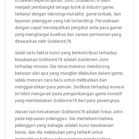
Di bawah kepemimpinan John, Goldwin678 telah
menjadi pembangkit tenaga listrik di industri game,
terkenal dengan teknologi mutakhir, game terbaik, dan
layanan pelanggan yang tak tertandingi. Perusahaan
dengan cepat mendapatkan pengikut setia para gamer
yang menghargai kualitas dan variasi permainan yang
ditawarkan oleh Goldwin678.
Salah satu faktor kunci yang berkontribusi terhadap
kesuksesan Goldwin678 adalah komitmen John
terhadap inovasi. Dia terus-menerus mendorong
batasan dari apa yang mungkin dilakukan dalam game,
selalu mencari cara baru untuk melibatkan dan
menggairahkan para pemain. Dedikasi terhadap inovasi
ini telah mengarah pada pengembangan game inovatif
yang membedakan Goldwin678 dari para pesaingnya.
Alasan lain kesuksesan Goldwin678 adalah fokus John
pada kepuasan pelanggan. Dia memahami bahwa
pelanggan yang bahagia adalah kunci kesuksesan
bisnis, dan dia melakukan yang terbaik untuk
memastikan bahwa setiap pemain mendapatkan