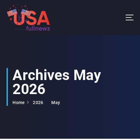
S
k
i
p
t
Raih maxwin besar dengan slot gacor PG Soft ber-RTP tinggi malam ini. Pilihan
o
terbaik untuk hasil bermain yang menguntungkan.
c
o
n
t
Archives May
e
n
2026
t
Home
2026
May