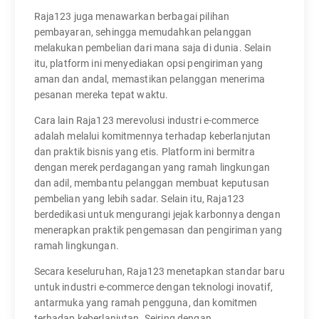
Raja123 juga menawarkan berbagai pilihan
pembayaran, sehingga memudahkan pelanggan
melakukan pembelian dari mana saja di dunia. Selain
itu, platform ini menyediakan opsi pengiriman yang
aman dan andal, memastikan pelanggan menerima
pesanan mereka tepat waktu.
Cara lain Raja123 merevolusi industri e-commerce
adalah melalui komitmennya terhadap keberlanjutan
dan praktik bisnis yang etis. Platform ini bermitra
dengan merek perdagangan yang ramah lingkungan
dan adil, membantu pelanggan membuat keputusan
pembelian yang lebih sadar. Selain itu, Raja123
berdedikasi untuk mengurangi jejak karbonnya dengan
menerapkan praktik pengemasan dan pengiriman yang
ramah lingkungan.
Secara keseluruhan, Raja123 menetapkan standar baru
untuk industri e-commerce dengan teknologi inovatif,
antarmuka yang ramah pengguna, dan komitmen
terhadap keberlanjutan. Seiring dengan