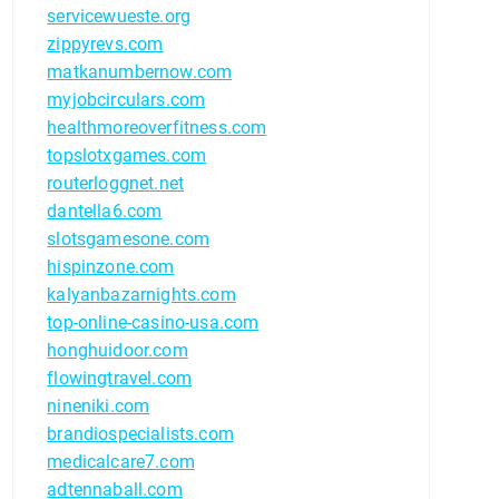
servicewueste.org
zippyrevs.com
matkanumbernow.com
myjobcirculars.com
healthmoreoverfitness.com
topslotxgames.com
routerloggnet.net
dantella6.com
slotsgamesone.com
hispinzone.com
kalyanbazarnights.com
top-online-casino-usa.com
honghuidoor.com
flowingtravel.com
nineniki.com
brandiospecialists.com
medicalcare7.com
adtennaball.com