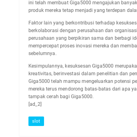
ini telah membuat Giga5000 mengajukan banya
produk mereka tetap menjadi yang terdepan dalam
Faktor lain yang berkontribusi terhadap kesuks
berkolaborasi dengan perusahaan dan organisasi
perusahaan yang berpikiran sama dan berbagi i
mempercepat proses inovasi mereka dan membawa
sebelumnya.
Kesimpulannya, kesuksesan Giga5000 merupaka
kreativitas, berinvestasi dalam penelitian dan p
Giga5000 telah mampu mengeluarkan potensi pen
mereka terus mendorong batas-batas dari apa ya
tampak cerah bagi Giga5000.
[ad_2]
slot