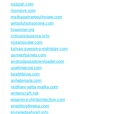
nabzah.com
mongive.com
matkagameresultsview.com
getsolutionsonline.com
hispinner.org
criticalinsurance.info
nokariposter.com
kalyan-guessing-nightplay.com
gameofpanels.com
androidappsdownloader.com
usetimenow.com
healthblow.com
gohelpmate.com
rajdhani-satta-matka.com
writerscraft.net
elearning-childprotection.com
wrestling4mena.com
knowledgeforall.info