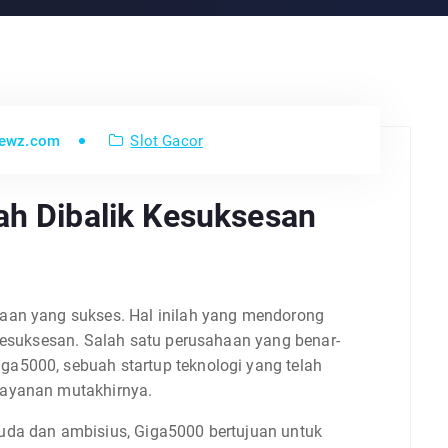
newz.com
Slot Gacor
ah Dibalik Kesuksesan
aan yang sukses. Hal inilah yang mendorong
 kesuksesan. Salah satu perusahaan yang benar-
a5000, sebuah startup teknologi yang telah
layanan mutakhirnya.
uda dan ambisius, Giga5000 bertujuan untuk