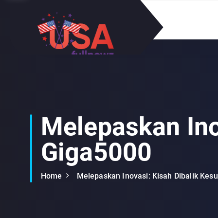
S
k
Raih maxwin besar dengan slot gacor PG Soft
ber-RTP tinggi malam ini. Pilihan terbaik untuk
i
hasil bermain yang menguntungkan.
p
t
o
c
o
n
t
Melepaskan Ino
e
n
Giga5000
t
Home
Melepaskan Inovasi: Kisah Dibalik Ke