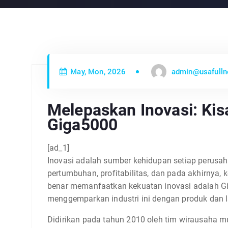
May, Mon, 2026
admin@usafull
Melepaskan Inovasi: Kis
Giga5000
[ad_1]
Inovasi adalah sumber kehidupan setiap perusah
pertumbuhan, profitabilitas, dan pada akhirnya,
benar memanfaatkan kekuatan inovasi adalah Gig
menggemparkan industri ini dengan produk dan 
Didirikan pada tahun 2010 oleh tim wirausaha m