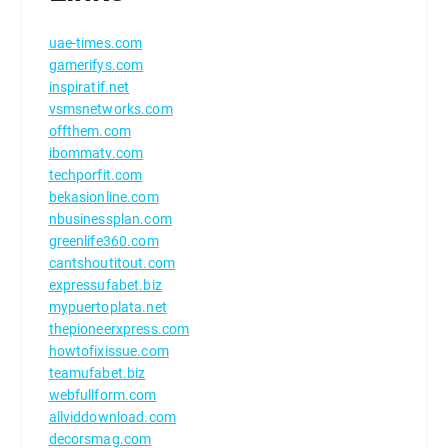
uae-times.com
gamerifys.com
inspiratif.net
vsmsnetworks.com
offthem.com
ibommatv.com
techporfit.com
bekasionline.com
nbusinessplan.com
greenlife360.com
cantshoutitout.com
expressufabet.biz
mypuertoplata.net
thepioneerxpress.com
howtofixissue.com
teamufabet.biz
webfullform.com
allviddownload.com
decorsmag.com