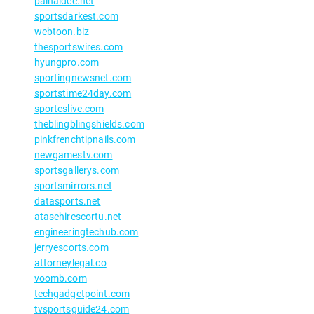
painaidee.net
sportsdarkest.com
webtoon.biz
thesportswires.com
hyungpro.com
sportingnewsnet.com
sportstime24day.com
sporteslive.com
theblingblingshields.com
pinkfrenchtipnails.com
newgamestv.com
sportsgallerys.com
sportsmirrors.net
datasports.net
atasehirescortu.net
engineeringtechub.com
jerryescorts.com
attorneylegal.co
voomb.com
techgadgetpoint.com
tvsportsguide24.com