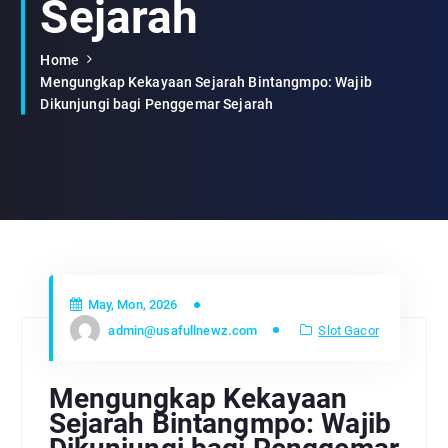
Sejarah
Home
Mengungkap Kekayaan Sejarah Bintangmpo: Wajib
Dikunjungi bagi Penggemar Sejarah
May, Mon, 2026
admin@usafullnewz.com
Slot Gacor
Mengungkap Kekayaan
Sejarah Bintangmpo: Wajib