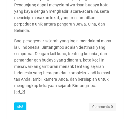
Pengunjung dapat menyelami warisan budaya kota
yang kaya dengan menghadiri acara-acara ini, serta
mencicipi masakan lokal, yang menampilkan
perpaduan unik antara pengaruh Jawa, Cina, dan
Belanda.
Bagi penggemar sejarah yang ingin mendalami masa
lalu Indonesia, Bintangmpo adalah destinasi yang
sempurna. Dengan kuil kuno, benteng kolonial, dan
pemandangan budaya yang dinamis, kota kecil ini
menawarkan gambaran menarik tentang sejarah
Indonesia yang beragam dan kompleks. Jadi kemasi
tas Anda, ambil kamera Anda, dan bersiaplah untuk
mengungkap kekayaan sejarah Bintangmpo.
[ad_2]
slot
Comments 0