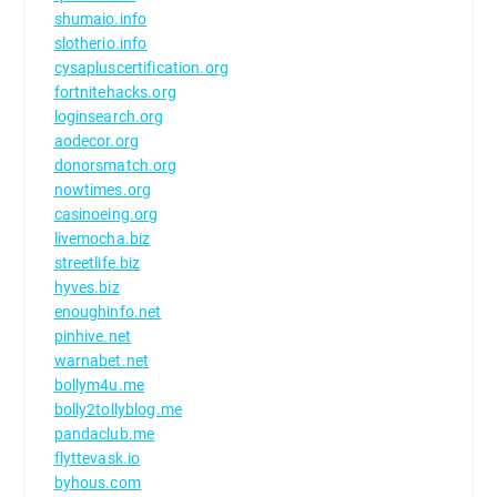
shumaio.info
slotherio.info
cysapluscertification.org
fortnitehacks.org
loginsearch.org
aodecor.org
donorsmatch.org
nowtimes.org
casinoeing.org
livemocha.biz
streetlife.biz
hyves.biz
enoughinfo.net
pinhive.net
warnabet.net
bollym4u.me
bolly2tollyblog.me
pandaclub.me
flyttevask.io
byhous.com