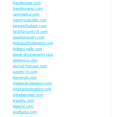
travelstager.com
trendinspires.com
rannyephul.com
reportradar360.com
swaggyfashion.com
taraftariumtv10.com
questionquery.com
bodybuildinglegend.com
brilliant-nails.com
dandr-photography.com
dokteroce.com
journal-francais.com
justintv10.com
lawyerule.com
mediamingleseaco.com
mtsmarketingblog.com
nghekiemtien.com
wasirku.com
tejas24.com
poolturbo.com