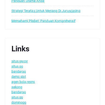
Panduan Utama Anda
Strategi Teratas Untuk Menang Di Juruscasino
Memahami Plisbet: Panduan Komprehensif
Links
situs gacor
situs qq
bandarqq
demo slot
agen bola resmi
sakong
bandarqq
situs qq
dominoqq