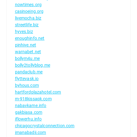
nowtimes.org
casinoeing.org
livemocha.biz
streetlife.biz
hyves.biz
enoughinfo.net
pinhive.net
warnabet.net
bollym4u.me
bolly2tollyblog.me
pandaclub.me
flyttevask.io
byhous.com
hartfordplazahotel.com
m-918kissapk.com
nabavkame.info
gakbiasa.com
iflowerhu.info
chicagocrystalconnection.com
imanabadii.com