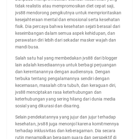
tidak realistis atau mempromosikan diet cepat saji,
jvs88 mendorong pengikutnya untuk memprioritaskan
kesejahteraan mental dan emosional serta kesehatan
fisik. Dia percaya bahwa kesehatan sejati berasal dari
keseimbangan dalam semua aspek kehidupan, dan
perawatan diri lebih dari sekadar masker wajah dan
mandi busa.
Salah satu hal yang membedakan jvs88 dari blogger
lain adalah kesediaannya untuk berbagi perjuangan
dan kerentanannya dengan audiensnya. Dengan
terbuka tentang pengalamannya sendiri dengan
kecemasan, masalah citra tubuh, dan keraguan diri,
jvs88 menciptakan rasa keterhubungan dan
keterhubungan yang sering hilang dari dunia media
sosial yang dikurasi dan disaring.
Selain pendekatannya yang jujur ​​dan jujur ​​terhadap
kesehatan, jvs88 juga menonjol karena komitmennya
terhadap inklusivitas dan keberagaman. Dia secara
rutin menampilkan beragam suara dan perspektif di