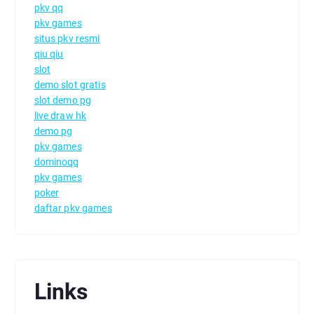
pkv qq
pkv games
situs pkv resmi
qiu qiu
slot
demo slot gratis
slot demo pg
live draw hk
demo pg
pkv games
dominoqq
pkv games
poker
daftar pkv games
Links