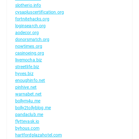
slotherio.info
cysapluscertification.org
fortnitehacks.org
loginsearch.org
aodecor.org
donorsmatch.org
nowtimes.org
casinoeing.org
livemocha.biz
streetlife.biz
hyves.biz
enoughinfo.net
pinhive.net
warnabet.net
bollym4u.me
bolly2tollyblog.me
pandaclub.me
flyttevask.io
byhous.com
hartfordplazahotel.com