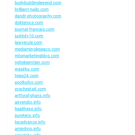
bodybuildinglegend.com
brilliant-nails.com
dandr-photography.com
dokteroce.com
journal-francais.com
justintv10.com
lawyerule.com
mediamingleseaco.com
mtsmarketingblog.com
nghekiemtien.com
wasirku.com
tejas24.com
poolturbo.com
prachestait.com
artforafghans.info
airvendio.info
healthexe.info
puretecx.info
tecadvance.info
aminityio.info