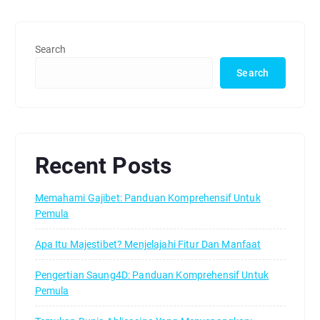
Search
Search
Recent Posts
Memahami Gajibet: Panduan Komprehensif Untuk
Pemula
Apa Itu Majestibet? Menjelajahi Fitur Dan Manfaat
Pengertian Saung4D: Panduan Komprehensif Untuk
Pemula