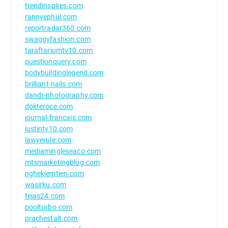
trendinspires.com
rannyephul.com
reportradar360.com
swaggyfashion.com
taraftariumtv10.com
questionquery.com
bodybuildinglegend.com
brilliant-nails.com
dandr-photography.com
dokteroce.com
journal-francais.com
justintv10.com
lawyerule.com
mediamingleseaco.com
mtsmarketingblog.com
nghekiemtien.com
wasirku.com
tejas24.com
poolturbo.com
prachestait.com