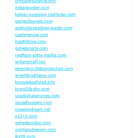
criticalinsurance.info
nokariposter.com
kalyan-guessing-nightplay.com
gameofpanels.com
androidappsdownloader.com
usetimenow.com
healthblow.com
gohelpmate.com
rajdhani-satta-matka.com
writerscraft.net
elearning-childprotection.com
wrestling4mena.com
knowledgeforall.info
brand2lastio.com
usadigitalservices.com
socialhoppers.com
creativedream.net
n2315.com
getwebonline.com
onlyfansheaven.com
lky08.com