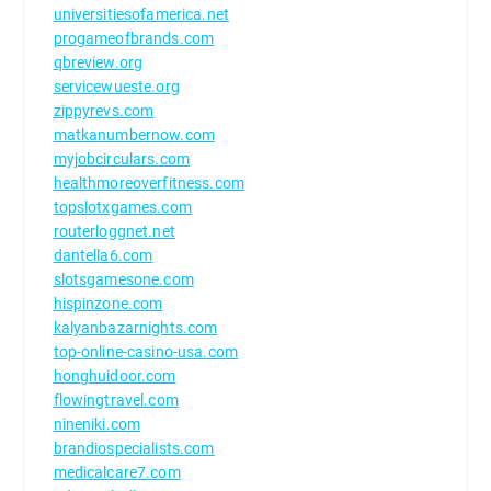
universitiesofamerica.net
progameofbrands.com
qbreview.org
servicewueste.org
zippyrevs.com
matkanumbernow.com
myjobcirculars.com
healthmoreoverfitness.com
topslotxgames.com
routerloggnet.net
dantella6.com
slotsgamesone.com
hispinzone.com
kalyanbazarnights.com
top-online-casino-usa.com
honghuidoor.com
flowingtravel.com
nineniki.com
brandiospecialists.com
medicalcare7.com