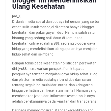
Blogger Ini Mendefinisikan
Ulang Kesehatan
[ad_1]
Di dunia media sosial dan budaya influencer yang serba
cepat, sulit untuk menonjol di antara banyak blogger
kesehatan dan pakar gaya hidup. Namun, salah satu
bintang yang sedang naik daun di komunitas
kesehatan online adalah jvs88, seorang blogger gaya
hidup yang mendefinisikan ulang apa artinya menjalani
hidup sehat dan seimbang.
Dengan fokus pada kesehatan holistik dan perawatan
diri, jvs88 menawarkan perspektif unik kepada
pengikutnya tentang menjalani gaya hidup sehat. Blog
dan platform media sosialnya berisi tips dan saran
tentang segala hal mulai dari nutrisi dan kebugaran
hingga perhatian dan kesehatan mental. Namun yang
membedakan jvs88 dari influencer kesehatan lainnya
adalah penekanannya pada keaslian dan transparansi.
Daripada mempromosikan standar kecantikan yang