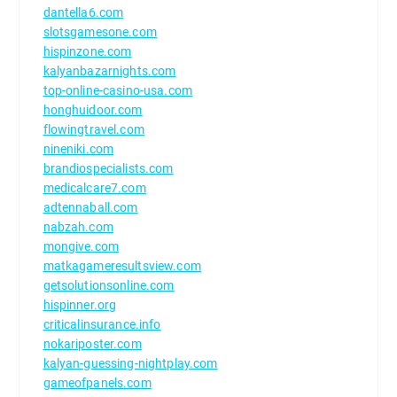
dantella6.com
slotsgamesone.com
hispinzone.com
kalyanbazarnights.com
top-online-casino-usa.com
honghuidoor.com
flowingtravel.com
nineniki.com
brandiospecialists.com
medicalcare7.com
adtennaball.com
nabzah.com
mongive.com
matkagameresultsview.com
getsolutionsonline.com
hispinner.org
criticalinsurance.info
nokariposter.com
kalyan-guessing-nightplay.com
gameofpanels.com