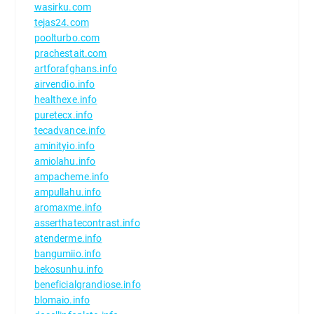
wasirku.com
tejas24.com
poolturbo.com
prachestait.com
artforafghans.info
airvendio.info
healthexe.info
puretecx.info
tecadvance.info
aminityio.info
amiolahu.info
ampacheme.info
ampullahu.info
aromaxme.info
asserthatecontrast.info
atenderme.info
bangumiio.info
bekosunhu.info
beneficialgrandiose.info
blomaio.info