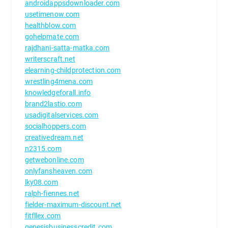
androidappsdownloader.com
usetimenow.com
healthblow.com
gohelpmate.com
rajdhani-satta-matka.com
writerscraft.net
elearning-childprotection.com
wrestling4mena.com
knowledgeforall.info
brand2lastio.com
usadigitalservices.com
socialhoppers.com
creativedream.net
n2315.com
getwebonline.com
onlyfansheaven.com
lky08.com
ralph-fiennes.net
fielder-maximum-discount.net
fitfllex.com
genesisbusinesscredit.com