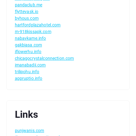
pandaclub.me
flyttevask.io
byhous.com
hartfordplazahotel.com
m-918kissapk.com
nabavkame.info
gakbiasa.com
iflowerhu.info
chicagocrystalconnection.com
imanabadii.com
trilipohu.info
appruptio.info
Links
punjwanis.com