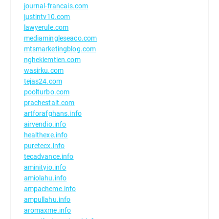
journal-francais.com
justintv10.com
lawyerule.com
mediamingleseaco.com
mtsmarketingblog.com
nghekiemtien.com
wasirku.com
tejas24.com
poolturbo.com
prachestait.com
artforafghans.info
airvendio.info
healthexe.info
puretecx.info
tecadvance.info
aminityio.info
amiolahu.info
ampacheme.info
ampullahu.info
aromaxme.info