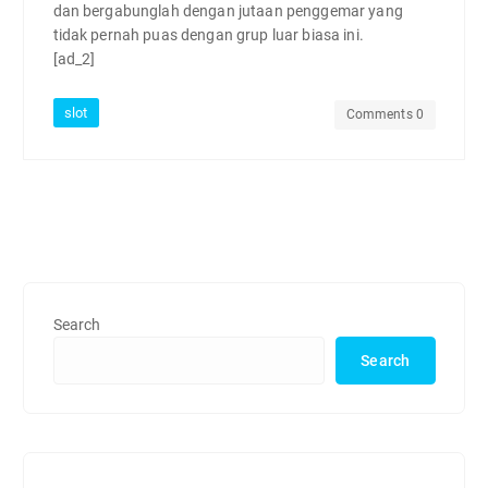
dan bergabunglah dengan jutaan penggemar yang
tidak pernah puas dengan grup luar biasa ini.
[ad_2]
slot
Comments 0
Search
Search