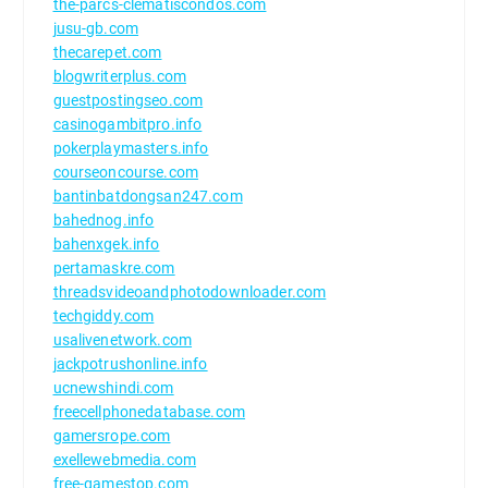
the-parcs-clematiscondos.com
jusu-gb.com
thecarepet.com
blogwriterplus.com
guestpostingseo.com
casinogambitpro.info
pokerplaymasters.info
courseoncourse.com
bantinbatdongsan247.com
bahednog.info
bahenxgek.info
pertamaskre.com
threadsvideoandphotodownloader.com
techgiddy.com
usalivenetwork.com
jackpotrushonline.info
ucnewshindi.com
freecellphonedatabase.com
gamersrope.com
exellewebmedia.com
free-gamestop.com