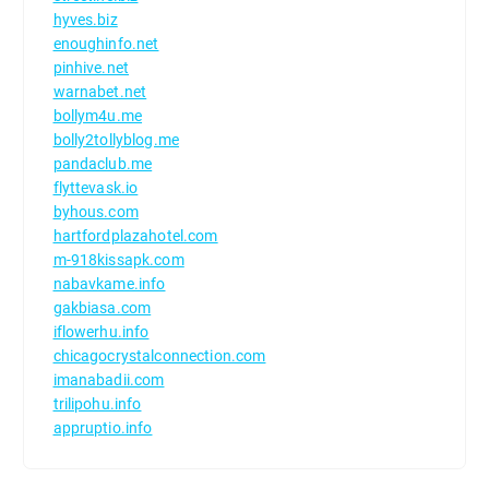
hyves.biz
enoughinfo.net
pinhive.net
warnabet.net
bollym4u.me
bolly2tollyblog.me
pandaclub.me
flyttevask.io
byhous.com
hartfordplazahotel.com
m-918kissapk.com
nabavkame.info
gakbiasa.com
iflowerhu.info
chicagocrystalconnection.com
imanabadii.com
trilipohu.info
appruptio.info