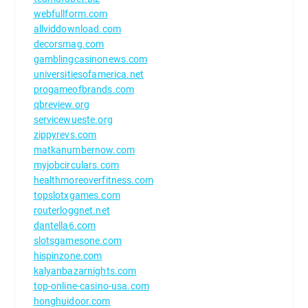
webfullform.com
allviddownload.com
decorsmag.com
gamblingcasinonews.com
universitiesofamerica.net
progameofbrands.com
qbreview.org
servicewueste.org
zippyrevs.com
matkanumbernow.com
myjobcirculars.com
healthmoreoverfitness.com
topslotxgames.com
routerloggnet.net
dantella6.com
slotsgamesone.com
hispinzone.com
kalyanbazarnights.com
top-online-casino-usa.com
honghuidoor.com