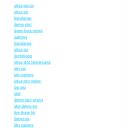
situs gacor
situs qq
bandarqq
demo slot
agen bola resmi
sakong
bandarqq
situs qq
dominoqq
situs slot terpercaya
pkv qq
pkv games
situs pkv resmi
qiu qiu
slot
demo slot gratis
slot demo pg
live draw hk
demo pg
pkv games