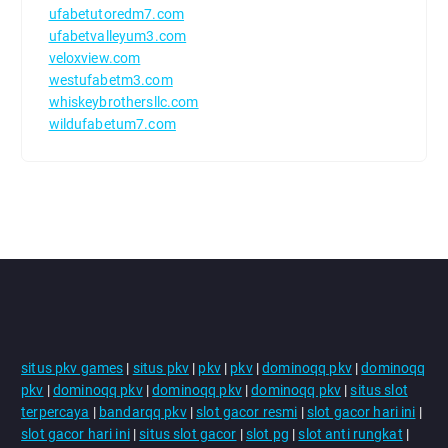
ufabetutoredm7.com
ufabetvalleyum3.com
veloxview.com
westufabetm3.com
whiskeybrothersllc.com
wildufabetum7.com
situs pkv games
|
situs pkv
|
pkv
|
pkv
|
dominoqq pkv
|
dominoqq
pkv
|
dominoqq pkv
|
dominoqq pkv
|
dominoqq pkv
|
situs slot
terpercaya
|
bandarqq pkv
|
slot gacor resmi
|
slot gacor hari ini
|
slot gacor hari ini
|
situs slot gacor
|
slot pg
|
slot anti rungkat
|