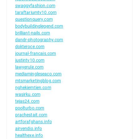
swaggyfashion.com
taraftariumtv10.com
questionquery.com
bodybuildinglegend.com
brilliant-nails.com
dandr-photography.com
dokteroce.com
journal-francais.com
justintv10.com
lawyerule.com
mediamingleseaco.com
mtsmarketingblog.com
nghekiemtien.com
wasirku.com
tejas24.com
poolturbo.com
prachestait.com
artforafghans.info
airvendio.info
healthexe.info