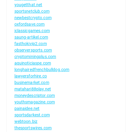
yougetthat.net
sportsnetclub.com
newbestcrypto.com
oxfordsave.com
iclassicgames.com
saung-artikel.com
fasthokivip2.com
observersports.com
cryptominingplus.com
aquinoticiaspe.com
longhairedfrenchbulldog.com
lawyersforhire.co
businemarket.com
matahari88play.net
moneydescriptor.com
youthsmagazine.com
painaidee.net
sportsdarkest.com
webtoon.biz
thesportswires.com