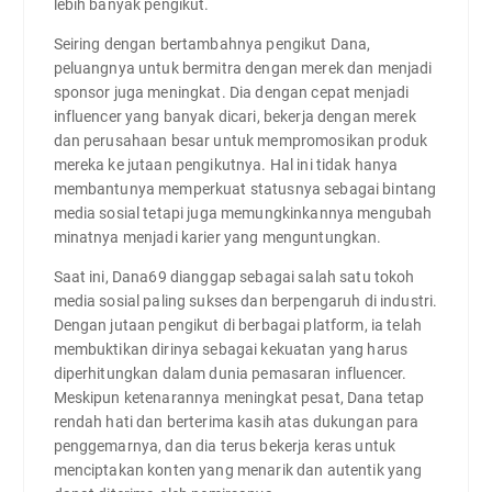
lebih banyak pengikut.
Seiring dengan bertambahnya pengikut Dana,
peluangnya untuk bermitra dengan merek dan menjadi
sponsor juga meningkat. Dia dengan cepat menjadi
influencer yang banyak dicari, bekerja dengan merek
dan perusahaan besar untuk mempromosikan produk
mereka ke jutaan pengikutnya. Hal ini tidak hanya
membantunya memperkuat statusnya sebagai bintang
media sosial tetapi juga memungkinkannya mengubah
minatnya menjadi karier yang menguntungkan.
Saat ini, Dana69 dianggap sebagai salah satu tokoh
media sosial paling sukses dan berpengaruh di industri.
Dengan jutaan pengikut di berbagai platform, ia telah
membuktikan dirinya sebagai kekuatan yang harus
diperhitungkan dalam dunia pemasaran influencer.
Meskipun ketenarannya meningkat pesat, Dana tetap
rendah hati dan berterima kasih atas dukungan para
penggemarnya, dan dia terus bekerja keras untuk
menciptakan konten yang menarik dan autentik yang