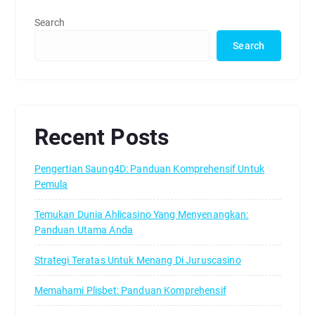
Search
Search
Recent Posts
Pengertian Saung4D: Panduan Komprehensif Untuk
Pemula
Temukan Dunia Ahlicasino Yang Menyenangkan:
Panduan Utama Anda
Strategi Teratas Untuk Menang Di Juruscasino
Memahami Plisbet: Panduan Komprehensif