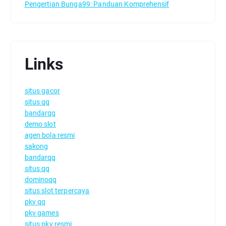
Pengertian Bunga99: Panduan Komprehensif
Links
situs gacor
situs qq
bandarqq
demo slot
agen bola resmi
sakong
bandarqq
situs qq
dominoqq
situs slot terpercaya
pkv qq
pkv games
situs pkv resmi