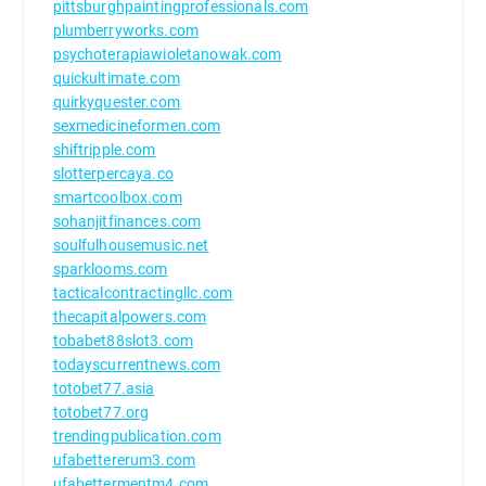
pittsburghpaintingprofessionals.com
plumberryworks.com
psychoterapiawioletanowak.com
quickultimate.com
quirkyquester.com
sexmedicineformen.com
shiftripple.com
slotterpercaya.co
smartcoolbox.com
sohanjitfinances.com
soulfulhousemusic.net
sparklooms.com
tacticalcontractingllc.com
thecapitalpowers.com
tobabet88slot3.com
todayscurrentnews.com
totobet77.asia
totobet77.org
trendingpublication.com
ufabettererum3.com
ufabettermentm4.com