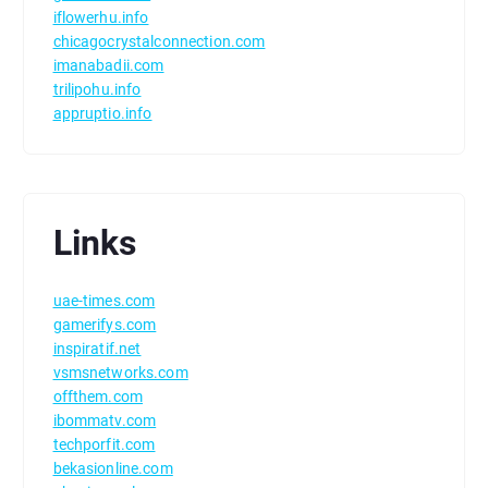
iflowerhu.info
chicagocrystalconnection.com
imanabadii.com
trilipohu.info
appruptio.info
Links
uae-times.com
gamerifys.com
inspiratif.net
vsmsnetworks.com
offthem.com
ibommatv.com
techporfit.com
bekasionline.com