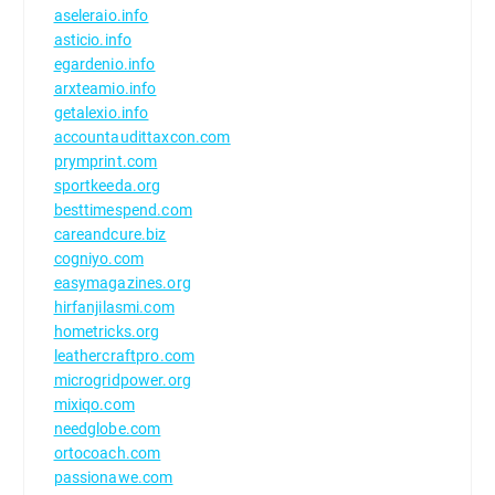
aseleraio.info
asticio.info
egardenio.info
arxteamio.info
getalexio.info
accountaudittaxcon.com
prymprint.com
sportkeeda.org
besttimespend.com
careandcure.biz
cogniyo.com
easymagazines.org
hirfanjilasmi.com
hometricks.org
leathercraftpro.com
microgridpower.org
mixiqo.com
needglobe.com
ortocoach.com
passionawe.com