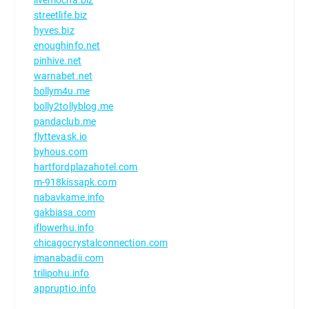
streetlife.biz
hyves.biz
enoughinfo.net
pinhive.net
warnabet.net
bollym4u.me
bolly2tollyblog.me
pandaclub.me
flyttevask.io
byhous.com
hartfordplazahotel.com
m-918kissapk.com
nabavkame.info
gakbiasa.com
iflowerhu.info
chicagocrystalconnection.com
imanabadii.com
trilipohu.info
appruptio.info