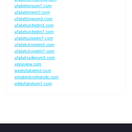
ufabettersum7.com
ufabettinwm7.com
ufabettinwum3.com
ufabetunitedm3.com
ufabetunitedm7.com
ufabetuskedm7.com
ufabetutoredm3.com
ufabetutoredm7.com
ufabetvalleyum3.com
veloxview.com
westufabetm3.com
whiskeybrothersllc.com
wildufabetum7.com