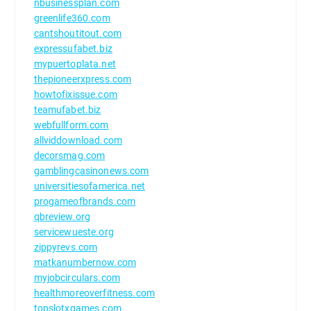
nbusinessplan.com
greenlife360.com
cantshoutitout.com
expressufabet.biz
mypuertoplata.net
thepioneerxpress.com
howtofixissue.com
teamufabet.biz
webfullform.com
allviddownload.com
decorsmag.com
gamblingcasinonews.com
universitiesofamerica.net
progameofbrands.com
qbreview.org
servicewueste.org
zippyrevs.com
matkanumbernow.com
myjobcirculars.com
healthmoreoverfitness.com
topslotxgames.com