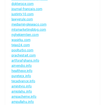
dokteroce.com
journal-francais.com
justintv10.com
lawyerule.com
mediamingleseaco.com
mtsmarketingblog.com
nghekiemtien.com
wasirku.com
tejas24.com
poolturbo.com
prachestait.com
artforafghans.info
airvendio.info
healthexe.info
puretecx.info
tecadvance.info
aminityio.info
amiolahu.info
ampacheme.info
ampullahu.info