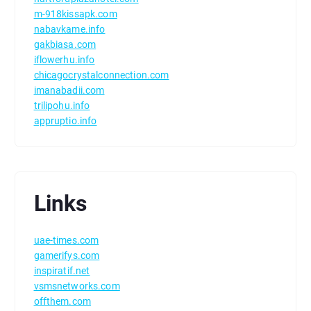
m-918kissapk.com
nabavkame.info
gakbiasa.com
iflowerhu.info
chicagocrystalconnection.com
imanabadii.com
trilipohu.info
appruptio.info
Links
uae-times.com
gamerifys.com
inspiratif.net
vsmsnetworks.com
offthem.com