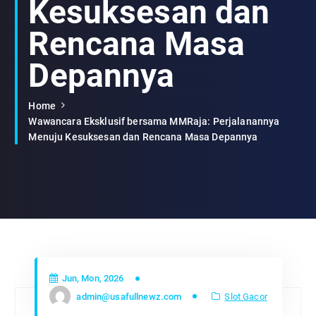
Kesuksesan dan
Rencana Masa
Depannya
Home
Wawancara Eksklusif bersama MMRaja: Perjalanannya
Menuju Kesuksesan dan Rencana Masa Depannya
Jun, Mon, 2026
admin@usafullnewz.com
Slot Gacor