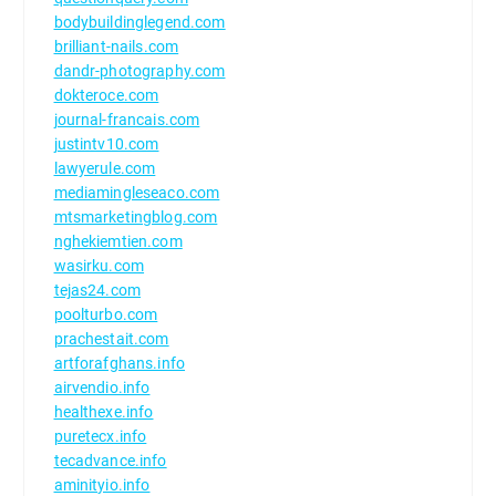
bodybuildinglegend.com
brilliant-nails.com
dandr-photography.com
dokteroce.com
journal-francais.com
justintv10.com
lawyerule.com
mediamingleseaco.com
mtsmarketingblog.com
nghekiemtien.com
wasirku.com
tejas24.com
poolturbo.com
prachestait.com
artforafghans.info
airvendio.info
healthexe.info
puretecx.info
tecadvance.info
aminityio.info