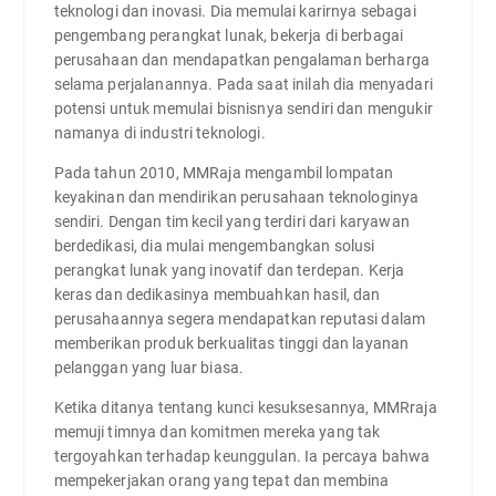
teknologi dan inovasi. Dia memulai karirnya sebagai
pengembang perangkat lunak, bekerja di berbagai
perusahaan dan mendapatkan pengalaman berharga
selama perjalanannya. Pada saat inilah dia menyadari
potensi untuk memulai bisnisnya sendiri dan mengukir
namanya di industri teknologi.
Pada tahun 2010, MMRaja mengambil lompatan
keyakinan dan mendirikan perusahaan teknologinya
sendiri. Dengan tim kecil yang terdiri dari karyawan
berdedikasi, dia mulai mengembangkan solusi
perangkat lunak yang inovatif dan terdepan. Kerja
keras dan dedikasinya membuahkan hasil, dan
perusahaannya segera mendapatkan reputasi dalam
memberikan produk berkualitas tinggi dan layanan
pelanggan yang luar biasa.
Ketika ditanya tentang kunci kesuksesannya, MMRraja
memuji timnya dan komitmen mereka yang tak
tergoyahkan terhadap keunggulan. Ia percaya bahwa
mempekerjakan orang yang tepat dan membina