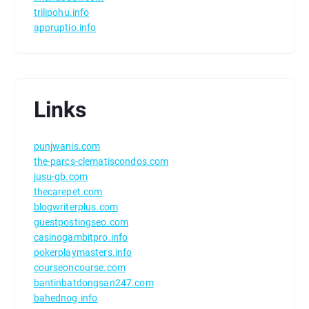
trilipohu.info
appruptio.info
Links
punjwanis.com
the-parcs-clematiscondos.com
jusu-gb.com
thecarepet.com
blogwriterplus.com
guestpostingseo.com
casinogambitpro.info
pokerplaymasters.info
courseoncourse.com
bantinbatdongsan247.com
bahednog.info