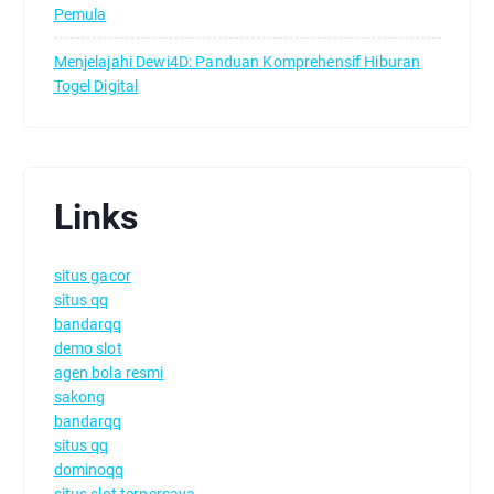
Pemula
Menjelajahi Dewi4D: Panduan Komprehensif Hiburan
Togel Digital
Links
situs gacor
situs qq
bandarqq
demo slot
agen bola resmi
sakong
bandarqq
situs qq
dominoqq
situs slot terpercaya