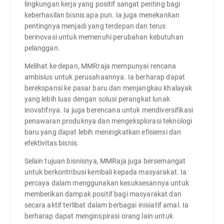
lingkungan kerja yang positif sangat penting bagi
keberhasilan bisnis apa pun. Ia juga menekankan
pentingnya menjadi yang terdepan dan terus
berinovasi untuk memenuhi perubahan kebutuhan
pelanggan.
Melihat ke depan, MMRraja mempunyai rencana
ambisius untuk perusahaannya. Ia berharap dapat
berekspansi ke pasar baru dan menjangkau khalayak
yang lebih luas dengan solusi perangkat lunak
inovatifnya. Ia juga berencana untuk mendiversifikasi
penawaran produknya dan mengeksplorasi teknologi
baru yang dapat lebih meningkatkan efisiensi dan
efektivitas bisnis.
Selain tujuan bisnisnya, MMRaja juga bersemangat
untuk berkontribusi kembali kepada masyarakat. Ia
percaya dalam menggunakan kesuksesannya untuk
memberikan dampak positif bagi masyarakat dan
secara aktif terlibat dalam berbagai inisiatif amal. Ia
berharap dapat menginspirasi orang lain untuk