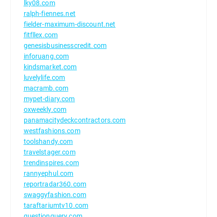
lky08.com
ralph-fiennes.net
fielder-maximum-discount.net
fitfllex.com
genesisbusinesscredit.com
inforuang.com
kindsmarket.com
luvelylife.com
macramb.com
mypet-diary.com
oxweekly.com
panamacitydeckcontractors.com
westfashions.com
toolshandy.com
travelstager.com
trendinspires.com
rannyephul.com
reportradar360.com
swaggyfashion.com
taraftariumtv10.com
questionquery.com