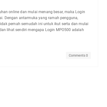
ruhan online dan mulai menang besar, maka Login
ai. Dengan antarmuka yang ramah pengguna,
 tidak pernah semudah ini untuk ikut serta dan mulai
 dan lihat sendiri mengapa Login MPO500 adalah
Comments 0