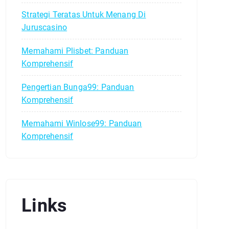
Strategi Teratas Untuk Menang Di
Juruscasino
Memahami Plisbet: Panduan
Komprehensif
Pengertian Bunga99: Panduan
Komprehensif
Memahami Winlose99: Panduan
Komprehensif
Links