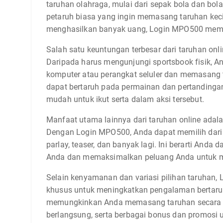
taruhan olahraga, mulai dari sepak bola dan bol
petaruh biasa yang ingin memasang taruhan keci
menghasilkan banyak uang, Login MPO500 memil
Salah satu keuntungan terbesar dari taruhan on
Daripada harus mengunjungi sportsbook fisik, 
komputer atau perangkat seluler dan memasang t
dapat bertaruh pada permainan dan pertandingan
mudah untuk ikut serta dalam aksi tersebut.
Manfaat utama lainnya dari taruhan online adala
Dengan Login MPO500, Anda dapat memilih dari be
parlay, teaser, dan banyak lagi. Ini berarti And
Anda dan memaksimalkan peluang Anda untuk m
Selain kenyamanan dan variasi pilihan taruhan,
khusus untuk meningkatkan pengalaman bertaruh
memungkinkan Anda memasang taruhan secara re
berlangsung, serta berbagai bonus dan promo