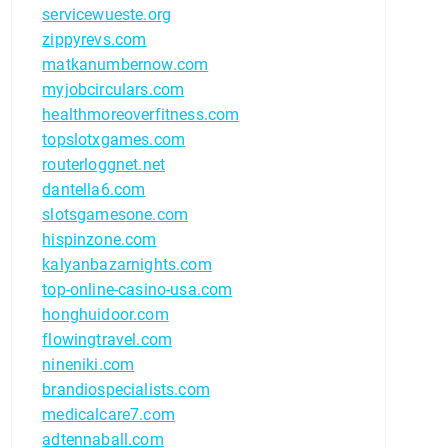
servicewueste.org
zippyrevs.com
matkanumbernow.com
myjobcirculars.com
healthmoreoverfitness.com
topslotxgames.com
routerloggnet.net
dantella6.com
slotsgamesone.com
hispinzone.com
kalyanbazarnights.com
top-online-casino-usa.com
honghuidoor.com
flowingtravel.com
nineniki.com
brandiospecialists.com
medicalcare7.com
adtennaball.com