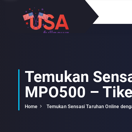
S
k
Raih maxwin besar dengan slot gacor PG Soft
ber-RTP tinggi malam ini. Pilihan terbaik untuk
i
hasil bermain yang menguntungkan.
p
t
o
c
o
n
t
Temukan Sensas
e
n
MPO500 – Tike
t
Home
Temukan Sensasi Taruhan Online den