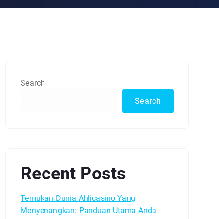
Search
Search
Recent Posts
Temukan Dunia Ahlicasino Yang
Menyenangkan: Panduan Utama Anda