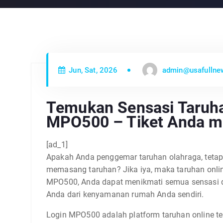
Jun, Sat, 2026
admin@usafulln
Temukan Sensasi Taruha
MPO500 – Tiket Anda m
[ad_1]
Apakah Anda penggemar taruhan olahraga, tetapi
memasang taruhan? Jika iya, maka taruhan onlin
MPO500, Anda dapat menikmati semua sensasi da
Anda dari kenyamanan rumah Anda sendiri.
Login MPO500 adalah platform taruhan online 