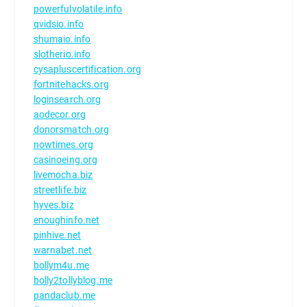
powerfulvolatile.info
qvidsio.info
shumaio.info
slotherio.info
cysapluscertification.org
fortnitehacks.org
loginsearch.org
aodecor.org
donorsmatch.org
nowtimes.org
casinoeing.org
livemocha.biz
streetlife.biz
hyves.biz
enoughinfo.net
pinhive.net
warnabet.net
bollym4u.me
bolly2tollyblog.me
pandaclub.me