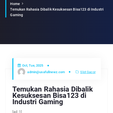
Home
Temukan Rahasia Dibalik Kesuksesan Bisa123 di Industri
Gaming
Oct, Tue, 2025
admin@usafullnewz.com
Slot Gacor
Temukan Rahasia Dibalik
Kesuksesan Bisa123 di
Industri Gaming
[ad_1]