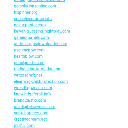
getsolutionsonline.com
hispinner.org
criticalinsurance.info
nokariposter.com
kalyan-guessing-nightplay.com
gameofpanels.com
androidappsdownloader.com
usetimenow.com
healthblow.com
gohelpmate.com
rajdhani-satta-matka.com
writerscraft.net
elearning-childprotection.com
wrestling4mena.com
knowledgeforall.info
brand2lastio.com
usadigitalservices.com
socialhoppers.com
creativedream.net
n2315.com