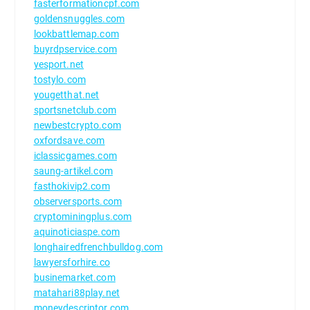
fasterformationcpf.com
goldensnuggles.com
lookbattlemap.com
buyrdpservice.com
yesport.net
tostylo.com
yougetthat.net
sportsnetclub.com
newbestcrypto.com
oxfordsave.com
iclassicgames.com
saung-artikel.com
fasthokivip2.com
observersports.com
cryptominingplus.com
aquinoticiaspe.com
longhairedfrenchbulldog.com
lawyersforhire.co
businemarket.com
matahari88play.net
moneydescriptor.com