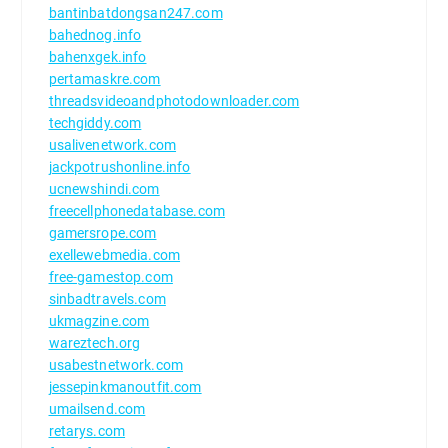
bantinbatdongsan247.com
bahednog.info
bahenxgek.info
pertamaskre.com
threadsvideoandphotodownloader.com
techgiddy.com
usalivenetwork.com
jackpotrushonline.info
ucnewshindi.com
freecellphonedatabase.com
gamersrope.com
exellewebmedia.com
free-gamestop.com
sinbadtravels.com
ukmagzine.com
wareztech.org
usabestnetwork.com
jessepinkmanoutfit.com
umailsend.com
retarys.com