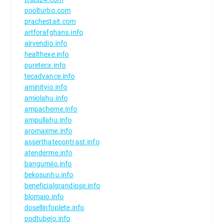
poolturbo.com
prachestait.com
artforafghans.info
airvendio.info
healthexe.info
puretecx.info
tecadvance.info
aminityio.info
amiolahu.info
ampacheme.info
ampullahu.info
aromaxme.info
asserthatecontrast.info
atenderme.info
bangumiio.info
bekosunhu.info
beneficialgrandiose.info
blomaio.info
dosellinfoplete.info
podtubeio.info