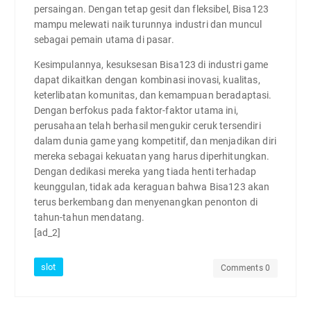
persaingan. Dengan tetap gesit dan fleksibel, Bisa123
mampu melewati naik turunnya industri dan muncul
sebagai pemain utama di pasar.
Kesimpulannya, kesuksesan Bisa123 di industri game
dapat dikaitkan dengan kombinasi inovasi, kualitas,
keterlibatan komunitas, dan kemampuan beradaptasi.
Dengan berfokus pada faktor-faktor utama ini,
perusahaan telah berhasil mengukir ceruk tersendiri
dalam dunia game yang kompetitif, dan menjadikan diri
mereka sebagai kekuatan yang harus diperhitungkan.
Dengan dedikasi mereka yang tiada henti terhadap
keunggulan, tidak ada keraguan bahwa Bisa123 akan
terus berkembang dan menyenangkan penonton di
tahun-tahun mendatang.
[ad_2]
slot
Comments 0