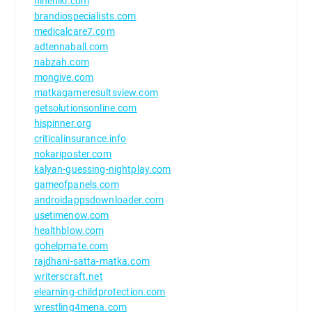
nineniki.com
brandiospecialists.com
medicalcare7.com
adtennaball.com
nabzah.com
mongive.com
matkagameresultsview.com
getsolutionsonline.com
hispinner.org
criticalinsurance.info
nokariposter.com
kalyan-guessing-nightplay.com
gameofpanels.com
androidappsdownloader.com
usetimenow.com
healthblow.com
gohelpmate.com
rajdhani-satta-matka.com
writerscraft.net
elearning-childprotection.com
wrestling4mena.com