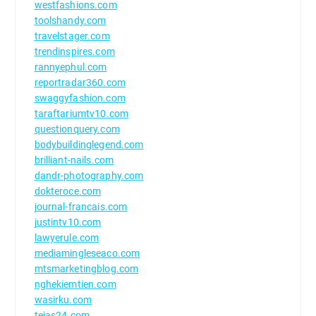
westfashions.com
toolshandy.com
travelstager.com
trendinspires.com
rannyephul.com
reportradar360.com
swaggyfashion.com
taraftariumtv10.com
questionquery.com
bodybuildinglegend.com
brilliant-nails.com
dandr-photography.com
dokteroce.com
journal-francais.com
justintv10.com
lawyerule.com
mediamingleseaco.com
mtsmarketingblog.com
nghekiemtien.com
wasirku.com
tejas24.com