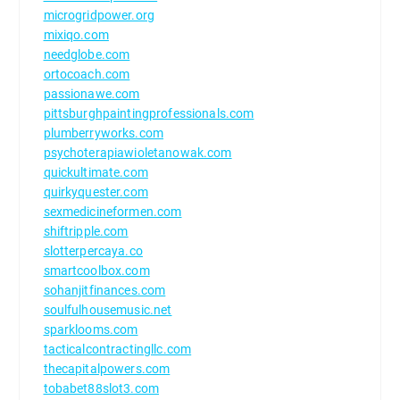
microgridpower.org
mixiqo.com
needglobe.com
ortocoach.com
passionawe.com
pittsburghpaintingprofessionals.com
plumberryworks.com
psychoterapiawioletanowak.com
quickultimate.com
quirkyquester.com
sexmedicineformen.com
shiftripple.com
slotterpercaya.co
smartcoolbox.com
sohanjitfinances.com
soulfulhousemusic.net
sparklooms.com
tacticalcontractingllc.com
thecapitalpowers.com
tobabet88slot3.com