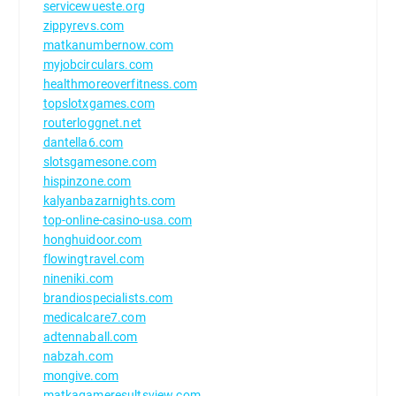
servicewueste.org
zippyrevs.com
matkanumbernow.com
myjobcirculars.com
healthmoreoverfitness.com
topslotxgames.com
routerloggnet.net
dantella6.com
slotsgamesone.com
hispinzone.com
kalyanbazarnights.com
top-online-casino-usa.com
honghuidoor.com
flowingtravel.com
nineniki.com
brandiospecialists.com
medicalcare7.com
adtennaball.com
nabzah.com
mongive.com
matkagameresultsview.com