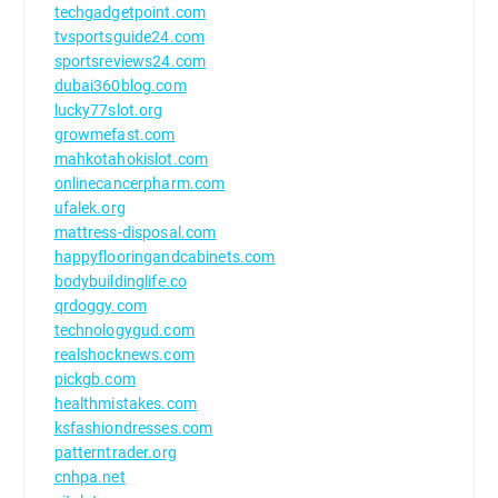
techgadgetpoint.com
tvsportsguide24.com
sportsreviews24.com
dubai360blog.com
lucky77slot.org
growmefast.com
mahkotahokislot.com
onlinecancerpharm.com
ufalek.org
mattress-disposal.com
happyflooringandcabinets.com
bodybuildinglife.co
qrdoggy.com
technologygud.com
realshocknews.com
pickgb.com
healthmistakes.com
ksfashiondresses.com
patterntrader.org
cnhpa.net