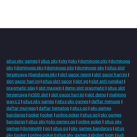
situs pkv games
|
situs pkv
|
pkv
|
pkv
|
dominoqq pkv
|
dominoqq
pkv
|
dominoqq pkv
|
dominoqq pkv
|
dominoqq pkv
|
situs slot
terpercaya
|
bandarqq pkv
|
slot gacor resmi
|
slot gacor hari ini
|
slot gacor hari ini
|
situs slot gacor
|
slot pg
|
slot anti rungkat
|
pragmatic play
|
slot maxwin
|
demo slot pragmatic
|
situs slot
terpercaya
|
x500 slot
|
slot gacor hari ini
|
slot demo
|
mahjong
ways 2
|
situs pkv games
|
situs pkv games
|
daftar menuqq
|
daftar murniqq
|
daftar hematqq
|
situs qq
|
pkv games
bandarqq
|
poker
|
poker
|
online poker
|
situs qq
|
pkv games
bandarqq
|
situs pkv
|
pkv games qq
|
online poker
|
situs pkv
games
|
domino99
|
qq
|
situs qq
|
pkv games bandarqq
|
situs
pkv
|
poker
|
online poker
|
situs pkv games
|
sbobet login
|
judi