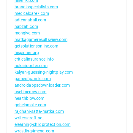
nineniki.com
brandiospecialists.com
medicalcare7.com
adtennaball.com
nabzah.com
mongive.com
matkagameresultsview.com
getsolutionsonline.com
hispinner.org
criticalinsurance.info
nokariposter.com
kalyan-guessing-nightplay.com
gameofpanels.com
androidappsdownloader.com
usetimenow.com
healthblow.com
gohelpmate.com
rajdhani-satta-matka.com
writerscraft.net
elearning-childprotection.com
wrestling4mena.com