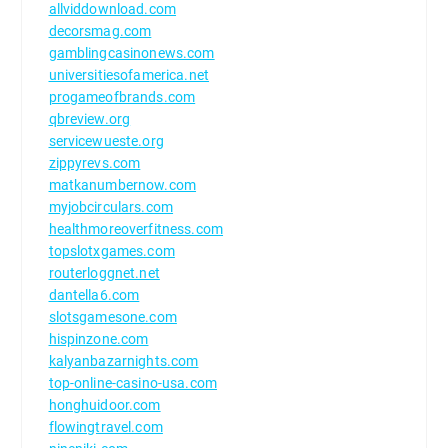
allviddownload.com
decorsmag.com
gamblingcasinonews.com
universitiesofamerica.net
progameofbrands.com
qbreview.org
servicewueste.org
zippyrevs.com
matkanumbernow.com
myjobcirculars.com
healthmoreoverfitness.com
topslotxgames.com
routerloggnet.net
dantella6.com
slotsgamesone.com
hispinzone.com
kalyanbazarnights.com
top-online-casino-usa.com
honghuidoor.com
flowingtravel.com