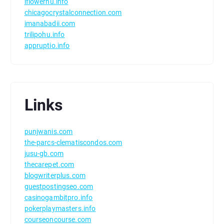
iflowerhu.info
chicagocrystalconnection.com
imanabadii.com
trilipohu.info
appruptio.info
Links
punjwanis.com
the-parcs-clematiscondos.com
jusu-gb.com
thecarepet.com
blogwriterplus.com
guestpostingseo.com
casinogambitpro.info
pokerplaymasters.info
courseoncourse.com