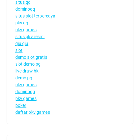
situs qq
dominoqq
situs slot terpercaya
pkv qq
pkv games
situs pkv resmi
qiu qiu
slot
demo slot gratis
slot demo pg
live draw hk
demo pg
pkv games
dominoqq
pkv games
poker
daftar pkv games