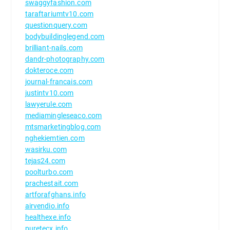
swaggyfashion.com
taraftariumtv10.com
questionquery.com
bodybuildinglegend.com
brilliant-nails.com
dandr-photography.com
dokteroce.com
journal-francais.com
justintv10.com
lawyerule.com
mediamingleseaco.com
mtsmarketingblog.com
nghekiemtien.com
wasirku.com
tejas24.com
poolturbo.com
prachestait.com
artforafghans.info
airvendio.info
healthexe.info
puretecx.info