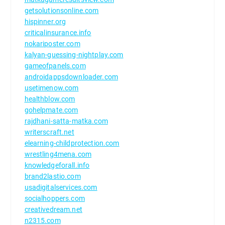
getsolutionsonline.com
hispinner.org
criticalinsurance.info
nokariposter.com
kalyan-guessing-nightplay.com
gameofpanels.com
androidappsdownloader.com
usetimenow.com
healthblow.com
gohelpmate.com
rajdhani-satta-matka.com
writerscraft.net
elearning-childprotection.com
wrestling4mena.com
knowledgeforall.info
brand2lastio.com
usadigitalservices.com
socialhoppers.com
creativedream.net
n2315.com