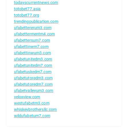
todayscurrentnews.com
totobet77.asia
totobet77.org
trendingpublication.com
ufabettererum3.com
ufabettermentm4.com
ufabettersum7.com
ufabettinwm7.com
ufabettinwum3.com
ufabetunitedm3.com
ufabetunitedm7.com
ufabetuskedm7.com
ufabetutoredm3.com
ufabetutoredm7.com
ufabetvalleyum3.com
veloxview.com
westufabetm3.com
whiskeybrothersllc.com
wildufabetum7.com