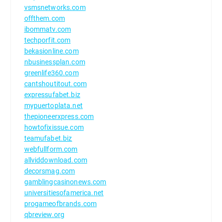
vsmsnetworks.com
offthem.com
ibommatv.com
techporfit.com
bekasionline.com
nbusinessplan.com
greenlife360.com
cantshoutitout.com
expressufabet.biz
mypuertoplata.net
thepioneerxpress.com
howtofixissue.com
teamufabet.biz
webfullform.com
allviddownload.com
decorsmag.com
gamblingcasinonews.com
universitiesofamerica.net
progameofbrands.com
qbreview.org