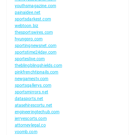
youthsmagazine.com
painaidee.net
sportsdarkest.com
webtoon.biz
thesportswires.com
hyungpro.com
sportingnewsnet.com
sportstime24day.com
sporteslive.com
theblingblingshields.com
pinkfrenchtipnails.com
newgamestv.com
sportsgallerys.com
sportsmirrors.net
datasports.net
atasehirescortu.net
engineeringtechub.com
jerryescorts.com
attorneylegal.co
voomb.com