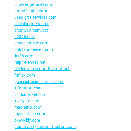
knowledgeforall.info
brand2lastio.com
usadigitalservices.com
socialhoppers.com
creativedream.net
n2315.com
getwebonline.com
onlyfansheaven.com
lky08.com
ralph-fiennes.net
fielder-maximum-discount.net
fitfllex.com
genesisbusinesscredit.com
inforuang.com
kindsmarket.com
luvelylife.com
macramb.com
mypet-diary.com
oxweekly.com
panamacitydeckcontractors.com