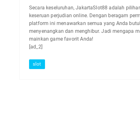
Secara keseluruhan, JakartaSlot88 adalah piliha
keseruan perjudian online. Dengan beragam per
platform ini menawarkan semua yang Anda butu
menyenangkan dan menghibur. Jadi mengapa men
mainkan game favorit Anda!
[ad_2]
slot