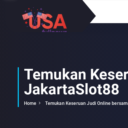
S
k
Raih maxwin besar dengan slot gacor PG Soft
ber-RTP tinggi malam ini. Pilihan terbaik untuk
i
hasil bermain yang menguntungkan.
p
t
o
c
o
n
t
Temukan Keser
e
n
JakartaSlot88
t
Home
Temukan Keseruan Judi Online bersam