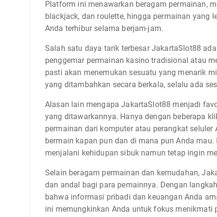
Platform ini menawarkan beragam permainan, mula
blackjack, dan roulette, hingga permainan yang 
Anda terhibur selama berjam-jam.
Salah satu daya tarik terbesar JakartaSlot88 ada
penggemar permainan kasino tradisional atau m
pasti akan menemukan sesuatu yang menarik min
yang ditambahkan secara berkala, selalu ada se
Alasan lain mengapa JakartaSlot88 menjadi favo
yang ditawarkannya. Hanya dengan beberapa kl
permainan dari komputer atau perangkat selul
bermain kapan pun dan di mana pun Anda mau. Fl
menjalani kehidupan sibuk namun tetap ingin me
Selain beragam permainan dan kemudahan, Jak
dan andal bagi para pemainnya. Dengan langkah
bahwa informasi pribadi dan keuangan Anda aman
ini memungkinkan Anda untuk fokus menikmat