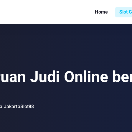
Home
Slot 
uan Judi Online b
a JakartaSlot88