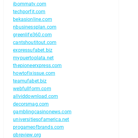
ibommatv.com
techporfit.com
bekasionline.com
nbusinessplan.com
greenlife360.com
cantshoutitout.com
expressufabet.biz
mypuertoplata.net
thepioneerxpress.com
howtofixissue.com
teamufabet.biz
webfullform.com
allviddownload.com
decorsmag.com
gamblingcasinonews.com
universitiesofamerica.net
progameofbrands.com
qbreview.org