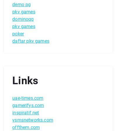
demo pg
pkv games
dominoqq
pkv games
poker
daftar pkv games
Links
uae-times.com
gamerifys.com
inspiratif.net
vsmsnetworks.com
offthem.com