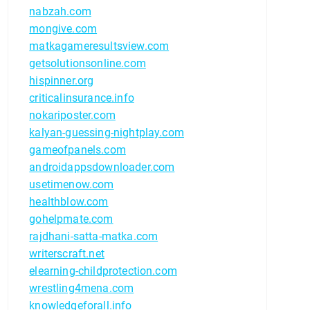
nabzah.com
mongive.com
matkagameresultsview.com
getsolutionsonline.com
hispinner.org
criticalinsurance.info
nokariposter.com
kalyan-guessing-nightplay.com
gameofpanels.com
androidappsdownloader.com
usetimenow.com
healthblow.com
gohelpmate.com
rajdhani-satta-matka.com
writerscraft.net
elearning-childprotection.com
wrestling4mena.com
knowledgeforall.info