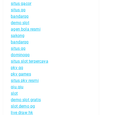
situs gacor
situs qq
bandarqq
demo slot
agen bola resmi
sakong
bandarqq
situs qq
dominoqq
situs slot terpercaya
pkv qq
pkv games
situs pkv resmi
qiu qiu
slot
demo slot gratis
slot demo pg
live draw hk