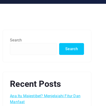
Search
Search
Recent Posts
Apa Itu Majestibet? Menjelajahi Fitur Dan
Manfaat