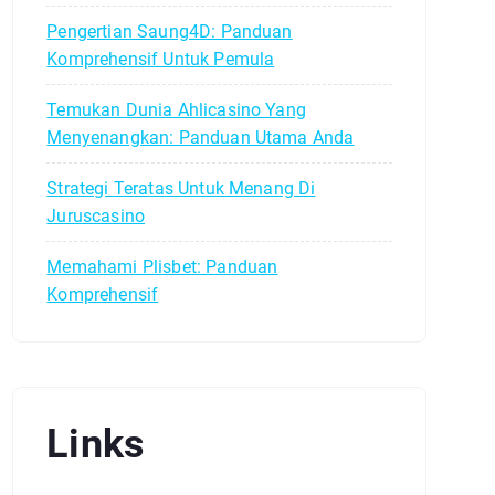
Pengertian Saung4D: Panduan
Komprehensif Untuk Pemula
Temukan Dunia Ahlicasino Yang
Menyenangkan: Panduan Utama Anda
Strategi Teratas Untuk Menang Di
Juruscasino
Memahami Plisbet: Panduan
Komprehensif
Links