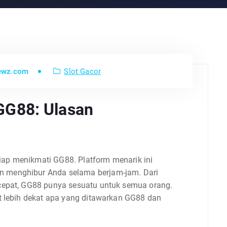
ewz.com
Slot Gacor
G88: Ulasan
ap menikmati GG88. Platform menarik ini
 menghibur Anda selama berjam-jam. Dari
 cepat, GG88 punya sesuatu untuk semua orang.
at lebih dekat apa yang ditawarkan GG88 dan