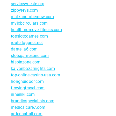
servicewueste.org
zippyrevs.com
matkanumbernow.com
myjobcirculars.com
healthmoreoverfitness.com
topslotxgames.com
routerloggnet.net
dantella6.com
slotsgamesone.com
hispinzone.com
kalyanbazarnights.com
top-online-casino-usa.com
honghuidoor.com
flowingtravel.com
nineniki.com
brandiospecialists.com
medicalcare7.com
adtennaball.com