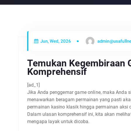
Jun, Wed, 2026
admin@usafulln
Temukan Kegembiraan G
Komprehensif
[ad_1]
Jika Anda penggemar game online, maka Anda si
menawarkan beragam permainan yang pasti akan
permainan kasino klasik hingga permainan aksi
Dalam ulasan komprehensif ini, kita akan melih
mengapa layak untuk dicoba.