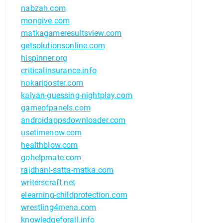
nabzah.com
mongive.com
matkagameresultsview.com
getsolutionsonline.com
hispinner.org
criticalinsurance.info
nokariposter.com
kalyan-guessing-nightplay.com
gameofpanels.com
androidappsdownloader.com
usetimenow.com
healthblow.com
gohelpmate.com
rajdhani-satta-matka.com
writerscraft.net
elearning-childprotection.com
wrestling4mena.com
knowledgeforall.info