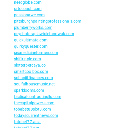
needglobe.com
ortocoach.com
passionawe.com
pittsburghpaintingprofessionals.com
plumberryworks.com
psychoterapiawioletanowak.com
quickultimate.com
quirkyquester.com
sexmedicineformen.com
shiftripple.com
slotterpercaya.co
smartcoolbox.com
sohanjitfinances.com
soulfulhousemusic.net
sparklooms.com
tacticalcontractingllc.com
thecapitalpowers.com
tobabet88slot3.com
todayscurrentnews.com
totobet77.asia
totobet77.org