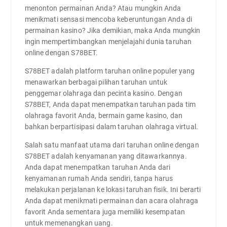
menonton permainan Anda? Atau mungkin Anda
menikmati sensasi mencoba keberuntungan Anda di
permainan kasino? Jika demikian, maka Anda mungkin
ingin mempertimbangkan menjelajahi dunia taruhan
online dengan S78BET.
S78BET adalah platform taruhan online populer yang
menawarkan berbagai pilihan taruhan untuk
penggemar olahraga dan pecinta kasino. Dengan
S78BET, Anda dapat menempatkan taruhan pada tim
olahraga favorit Anda, bermain game kasino, dan
bahkan berpartisipasi dalam taruhan olahraga virtual.
Salah satu manfaat utama dari taruhan online dengan
S78BET adalah kenyamanan yang ditawarkannya.
Anda dapat menempatkan taruhan Anda dari
kenyamanan rumah Anda sendiri, tanpa harus
melakukan perjalanan ke lokasi taruhan fisik. Ini berarti
Anda dapat menikmati permainan dan acara olahraga
favorit Anda sementara juga memiliki kesempatan
untuk memenangkan uang.