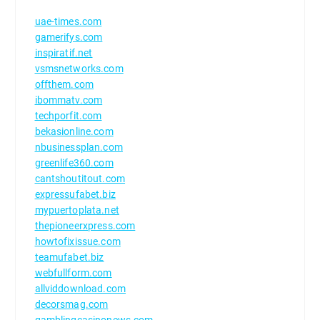
uae-times.com
gamerifys.com
inspiratif.net
vsmsnetworks.com
offthem.com
ibommatv.com
techporfit.com
bekasionline.com
nbusinessplan.com
greenlife360.com
cantshoutitout.com
expressufabet.biz
mypuertoplata.net
thepioneerxpress.com
howtofixissue.com
teamufabet.biz
webfullform.com
allviddownload.com
decorsmag.com
gamblingcasinonews.com