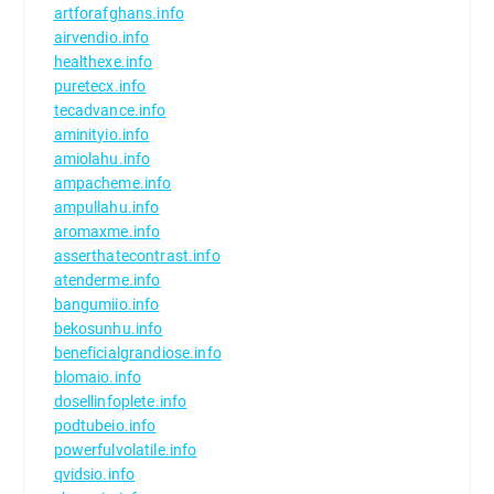
artforafghans.info
airvendio.info
healthexe.info
puretecx.info
tecadvance.info
aminityio.info
amiolahu.info
ampacheme.info
ampullahu.info
aromaxme.info
asserthatecontrast.info
atenderme.info
bangumiio.info
bekosunhu.info
beneficialgrandiose.info
blomaio.info
dosellinfoplete.info
podtubeio.info
powerfulvolatile.info
qvidsio.info