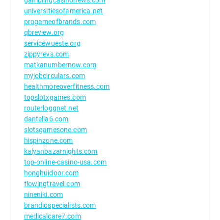
universitiesofamerica.net
progameofbrands.com
qbreview.org
servicewueste.org
zippyrevs.com
matkanumbernow.com
myjobcirculars.com
healthmoreoverfitness.com
topslotxgames.com
routerloggnet.net
dantella6.com
slotsgamesone.com
hispinzone.com
kalyanbazarnights.com
top-online-casino-usa.com
honghuidoor.com
flowingtravel.com
nineniki.com
brandiospecialists.com
medicalcare7.com