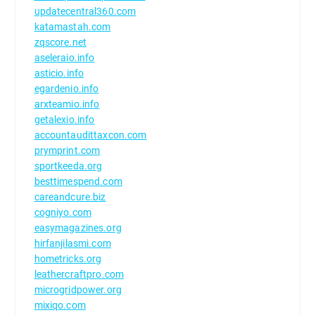
updatecentral360.com
katamastah.com
zqscore.net
aseleraio.info
asticio.info
egardenio.info
arxteamio.info
getalexio.info
accountaudittaxcon.com
prymprint.com
sportkeeda.org
besttimespend.com
careandcure.biz
cogniyo.com
easymagazines.org
hirfanjilasmi.com
hometricks.org
leathercraftpro.com
microgridpower.org
mixiqo.com