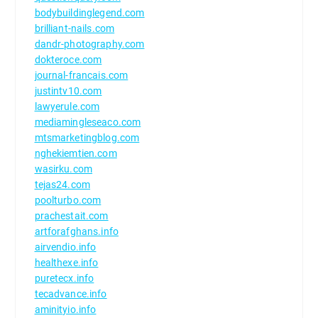
bodybuildinglegend.com
brilliant-nails.com
dandr-photography.com
dokteroce.com
journal-francais.com
justintv10.com
lawyerule.com
mediamingleseaco.com
mtsmarketingblog.com
nghekiemtien.com
wasirku.com
tejas24.com
poolturbo.com
prachestait.com
artforafghans.info
airvendio.info
healthexe.info
puretecx.info
tecadvance.info
aminityio.info