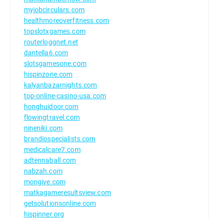
myjobcirculars.com
healthmoreoverfitness.com
topslotxgames.com
routerloggnet.net
dantella6.com
slotsgamesone.com
hispinzone.com
kalyanbazarnights.com
top-online-casino-usa.com
honghuidoor.com
flowingtravel.com
nineniki.com
brandiospecialists.com
medicalcare7.com
adtennaball.com
nabzah.com
mongive.com
matkagameresultsview.com
getsolutionsonline.com
hispinner.org