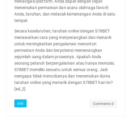
menavigasi platform. Anda dapat dengan cepat
menemukan permainan dan acara olahraga favorit
Anda, taruhan, dan melacak kemenangan Anda di satu
tempat.
Secara keseluruhan, taruhan online dengan S78BET
menawarkan cara yang menyenangkan dan menarik
untuk meningkatkan pengalaman menonton
permainan Anda dan berpotensi memenangkan
sejumlah uang dalam prosesnya. Apakah Anda
seorang petaruh berpengalaman atau hanya memulai,
S78BET memiliki sesuatu untuk semua orang. Jadi
mengapa tidak mencobanya dan menemukan dunia
taruhan online yang menarik dengan S78BET hari ini?
[ad_2]
slot
Comments 0