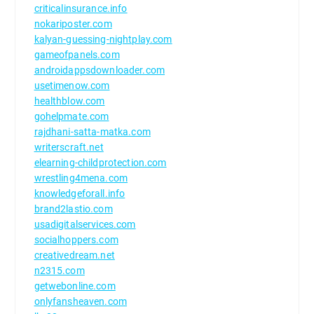
criticalinsurance.info
nokariposter.com
kalyan-guessing-nightplay.com
gameofpanels.com
androidappsdownloader.com
usetimenow.com
healthblow.com
gohelpmate.com
rajdhani-satta-matka.com
writerscraft.net
elearning-childprotection.com
wrestling4mena.com
knowledgeforall.info
brand2lastio.com
usadigitalservices.com
socialhoppers.com
creativedream.net
n2315.com
getwebonline.com
onlyfansheaven.com