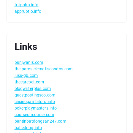
trilipohu.info
appruptio.info
Links
punjwanis.com
the-parcs-clematiscondos.com
jusu-gb.com
thecarepet.com
blogwriterplus.com
guestpostingseo.com
casinogambitpro.info
pokerplaymasters.info
courseoncourse.com
bantinbatdongsan247.com
bahednog.info