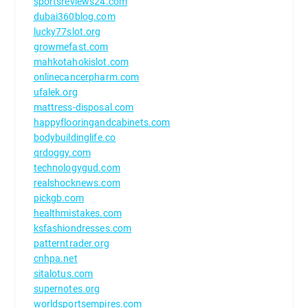
sportsreviews24.com
dubai360blog.com
lucky77slot.org
growmefast.com
mahkotahokislot.com
onlinecancerpharm.com
ufalek.org
mattress-disposal.com
happyflooringandcabinets.com
bodybuildinglife.co
qrdoggy.com
technologygud.com
realshocknews.com
pickgb.com
healthmistakes.com
ksfashiondresses.com
patterntrader.org
cnhpa.net
sitalotus.com
supernotes.org
worldsportsempires.com