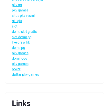
pkv qq
pkv games
situs pkv resmi
qiu qiu
slot
demo slot gratis
slot demo pg
live draw hk
demo pg
pkv games
dominoqq
pkv games
poker
daftar pkv games
Links