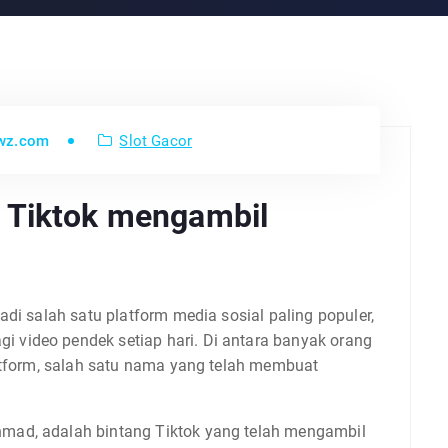
ewz.com
Slot Gacor
 Tiktok mengambil
adi salah satu platform media sosial paling populer,
 video pendek setiap hari. Di antara banyak orang
latform, salah satu nama yang telah membuat
mad, adalah bintang Tiktok yang telah mengambil