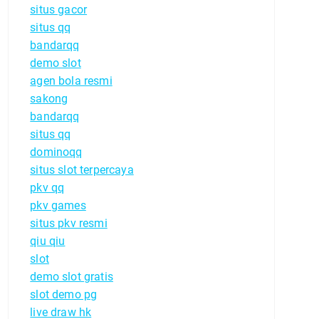
situs gacor
situs qq
bandarqq
demo slot
agen bola resmi
sakong
bandarqq
situs qq
dominoqq
situs slot terpercaya
pkv qq
pkv games
situs pkv resmi
qiu qiu
slot
demo slot gratis
slot demo pg
live draw hk