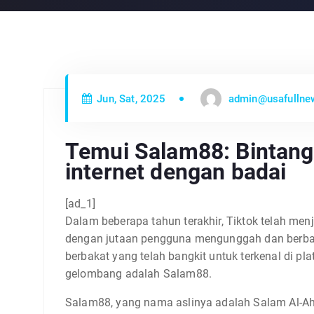
Jun, Sat, 2025
admin@usafulln
Temui Salam88: Bintang
internet dengan badai
[ad_1]
Dalam beberapa tahun terakhir, Tiktok telah menj
dengan jutaan pengguna mengunggah dan berbagi
berbakat yang telah bangkit untuk terkenal di p
gelombang adalah Salam88.
Salam88, yang nama aslinya adalah Salam Al-Ah