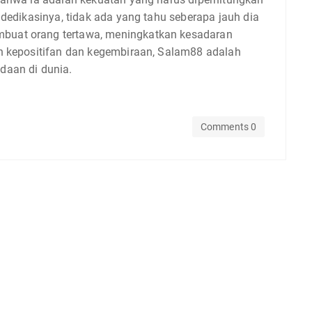
 dedikasinya, tidak ada yang tahu seberapa jauh dia
buat orang tertawa, meningkatkan kesadaran
an kepositifan dan kegembiraan, Salam88 adalah
daan di dunia.
Comments 0