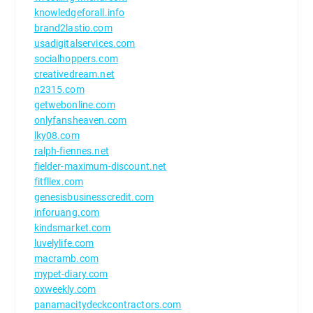
knowledgeforall.info
brand2lastio.com
usadigitalservices.com
socialhoppers.com
creativedream.net
n2315.com
getwebonline.com
onlyfansheaven.com
lky08.com
ralph-fiennes.net
fielder-maximum-discount.net
fitfllex.com
genesisbusinesscredit.com
inforuang.com
kindsmarket.com
luvelylife.com
macramb.com
mypet-diary.com
oxweekly.com
panamacitydeckcontractors.com