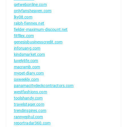
getwebonline.com
onlyfansheaven.com
lky08.com
ralph-fiennes.net
fielder-maximum-discount.net
fitfllex.com
genesisbusinesscredit.com
inforuang.com
kindsmarket.com
luvelylife.com
macramb.com
mypet-diary.com
oxweekly.com
panamacitydeckcontractors.com
westfashions.com
toolshandy.com
travelstager.com
trendinspires.com
rannyephul.com
reportradar360.com