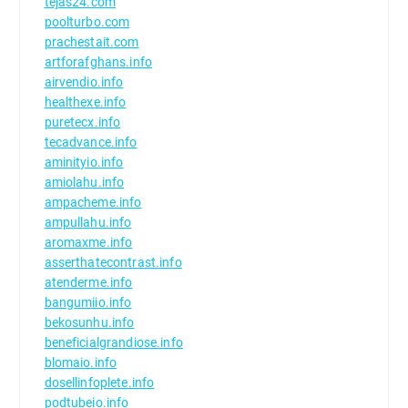
tejas24.com
poolturbo.com
prachestait.com
artforafghans.info
airvendio.info
healthexe.info
puretecx.info
tecadvance.info
aminityio.info
amiolahu.info
ampacheme.info
ampullahu.info
aromaxme.info
asserthatecontrast.info
atenderme.info
bangumiio.info
bekosunhu.info
beneficialgrandiose.info
blomaio.info
dosellinfoplete.info
podtubeio.info