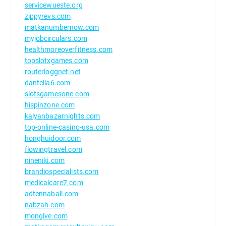
servicewueste.org
zippyrevs.com
matkanumbernow.com
myjobcirculars.com
healthmoreoverfitness.com
topslotxgames.com
routerloggnet.net
dantella6.com
slotsgamesone.com
hispinzone.com
kalyanbazarnights.com
top-online-casino-usa.com
honghuidoor.com
flowingtravel.com
nineniki.com
brandiospecialists.com
medicalcare7.com
adtennaball.com
nabzah.com
mongive.com