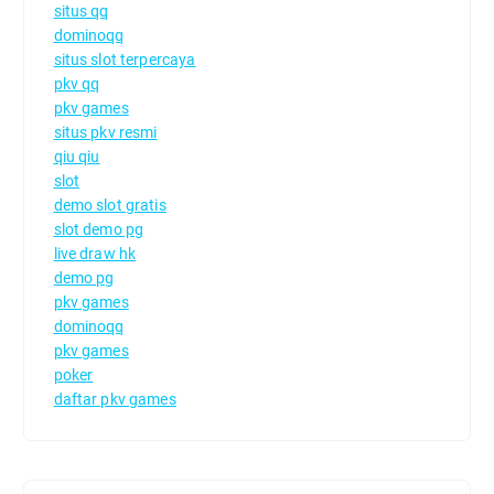
situs qq
dominoqq
situs slot terpercaya
pkv qq
pkv games
situs pkv resmi
qiu qiu
slot
demo slot gratis
slot demo pg
live draw hk
demo pg
pkv games
dominoqq
pkv games
poker
daftar pkv games