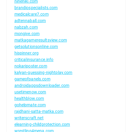
nineniki.com
brandiospecialists.com
medicalcare7.com
adtennaball.com
nabzah.com
mongive.com
matkagameresultsview.com
getsolutionsonline.com
hispinner.org
criticalinsurance.info
nokariposter.com
kalyan-guessing-nightplay.com
gameofpanels.com
androidappsdownloader.com
usetimenow.com
healthblow.com
gohelpmate.com
rajdhani-satta-matka.com
writerscraft.net
elearning-childprotection.com
wrestling4mena.com