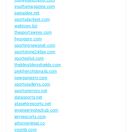
youthsmagazine.com
painaidee.net
sportsdarkest.com
webtoon.biz
thesportswires.com
hyungpro.com
sportingnewsnet.com
sportstime24day.com
sporteslive.com
theblingblingshields.com
pinkfrenchtipnails.com
newgamestv.com
sportsgallerys.com
sportsmirrors.net
datasports.net
atasehirescortu.net
engineeringtechub.com
jerryescorts.com
attorneylegal.co
voomb.com