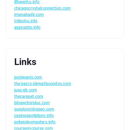
iflowerhu.info
chicagocrystalconnection.com
imanabadii.com
trilipohu.info
appruptio.info
Links
punjwanis.com
the-parcs-clematiscondos.com
jusu-gb.com
thecarepet.com
blogwriterplus.com
guestpostingseo.com
casinogambitpro.info
pokerplaymasters.info
courseoncourse.com