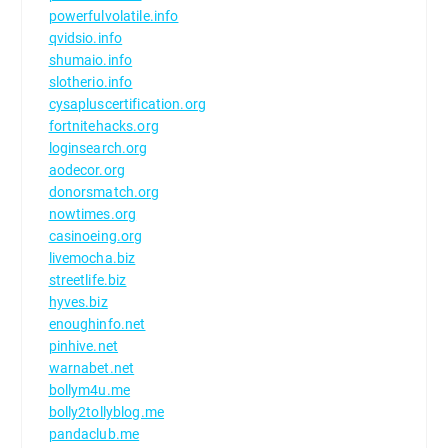
powerfulvolatile.info
qvidsio.info
shumaio.info
slotherio.info
cysapluscertification.org
fortnitehacks.org
loginsearch.org
aodecor.org
donorsmatch.org
nowtimes.org
casinoeing.org
livemocha.biz
streetlife.biz
hyves.biz
enoughinfo.net
pinhive.net
warnabet.net
bollym4u.me
bolly2tollyblog.me
pandaclub.me