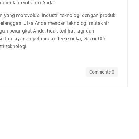
da untuk membantu Anda.
 yang merevolusi industri teknologi dengan produk
pelanggan. Jika Anda mencari teknologi mutakhir
n perangkat Anda, tidak terlihat lagi dari
i dan layanan pelanggan terkemuka, Gacor305
i teknologi.
Comments 0