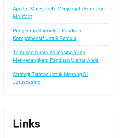
Apa Itu Majestibet? Menjelajahi Fitur Dan
Manfaat
Pengertian Saung4D: Panduan
Komprehensif Untuk Pemula
Temukan Dunia Ahlicasino Yang
Menyenangkan: Panduan Utama Anda
Strategi Teratas Untuk Menang Di
Juruscasino
Links