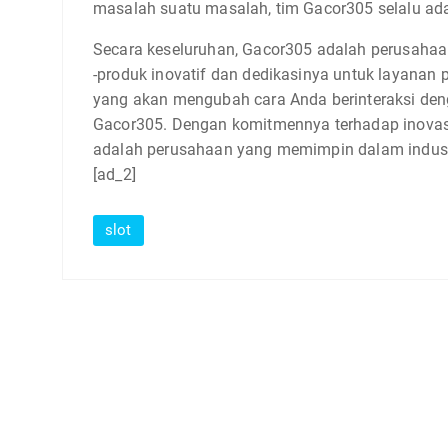
masalah suatu masalah, tim Gacor305 selalu a
Secara keseluruhan, Gacor305 adalah perusahaan
-produk inovatif dan dedikasinya untuk layanan 
yang akan mengubah cara Anda berinteraksi denga
Gacor305. Dengan komitmennya terhadap inovas
adalah perusahaan yang memimpin dalam industr
[ad_2]
slot