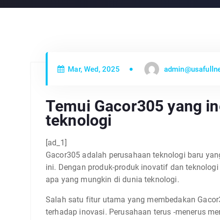
Mar, Wed, 2025
admin@usafulln
Temui Gacor305 yang ino
teknologi
[ad_1]
Gacor305 adalah perusahaan teknologi baru yang
ini. Dengan produk-produk inovatif dan teknolog
apa yang mungkin di dunia teknologi.
Salah satu fitur utama yang membedakan Gacor
terhadap inovasi. Perusahaan terus -menerus m