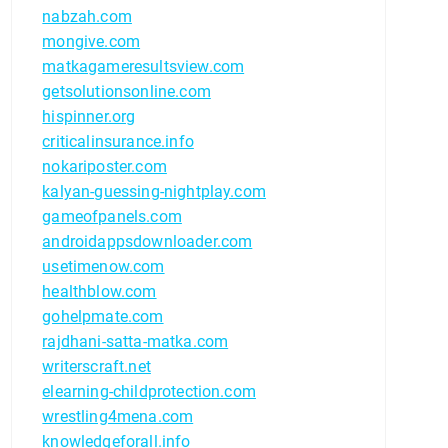
nabzah.com
mongive.com
matkagameresultsview.com
getsolutionsonline.com
hispinner.org
criticalinsurance.info
nokariposter.com
kalyan-guessing-nightplay.com
gameofpanels.com
androidappsdownloader.com
usetimenow.com
healthblow.com
gohelpmate.com
rajdhani-satta-matka.com
writerscraft.net
elearning-childprotection.com
wrestling4mena.com
knowledgeforall.info