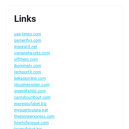
Links
uae-times.com
gamerifys.com
inspiratif.net
vsmsnetworks.com
offthem.com
ibommatv.com
techporfit.com
bekasionline.com
nbusinessplan.com
greenlife360.com
cantshoutitout.com
expressufabet.biz
mypuertoplata.net
thepioneerxpress.com
howtofixissue.com
teamufabet.biz