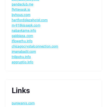
pandaclub.me
flyttevask.io
byhous.com
hartfordplazahotel.com
m-918kissapk.com
nabavkame.info
gakbiasa.com
iflowerhu.info
chicagocrystalconnection.com
imanabadii.com
trilipohu.info
appruptio.info
Links
punjwanis.com