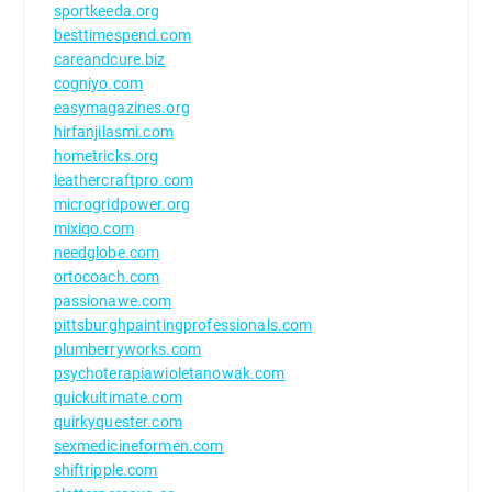
sportkeeda.org
besttimespend.com
careandcure.biz
cogniyo.com
easymagazines.org
hirfanjilasmi.com
hometricks.org
leathercraftpro.com
microgridpower.org
mixiqo.com
needglobe.com
ortocoach.com
passionawe.com
pittsburghpaintingprofessionals.com
plumberryworks.com
psychoterapiawioletanowak.com
quickultimate.com
quirkyquester.com
sexmedicineformen.com
shiftripple.com