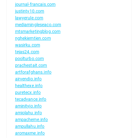
journal-francais.com
justintv10.com
lawyerule.com
mediamingleseaco.com
mtsmarketingblog.com
nghekiemtien.com
wasirku.com
tejas24.com
poolturbo.com
prachestait.com
artforafghans.info
airvendio.info
healthexe.info
puretecx.info
tecadvance.info
aminityio.info
amiolahu.info
ampacheme.info
ampullahu.info
aromaxme.info