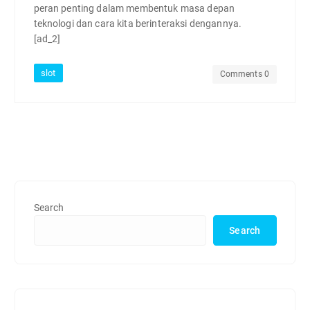
peran penting dalam membentuk masa depan
teknologi dan cara kita berinteraksi dengannya.
[ad_2]
slot
Comments 0
Search
Search