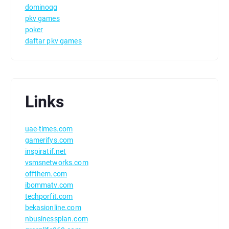
dominoqq
pkv games
poker
daftar pkv games
Links
uae-times.com
gamerifys.com
inspiratif.net
vsmsnetworks.com
offthem.com
ibommatv.com
techporfit.com
bekasionline.com
nbusinessplan.com