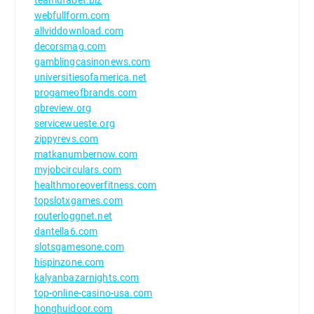
webfullform.com
allviddownload.com
decorsmag.com
gamblingcasinonews.com
universitiesofamerica.net
progameofbrands.com
qbreview.org
servicewueste.org
zippyrevs.com
matkanumbernow.com
myjobcirculars.com
healthmoreoverfitness.com
topslotxgames.com
routerloggnet.net
dantella6.com
slotsgamesone.com
hispinzone.com
kalyanbazarnights.com
top-online-casino-usa.com
honghuidoor.com