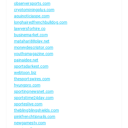
observersports.com
cryptominingplus.com
aquinoticiaspe.com
longhairedfrenchbulldog.com
lawyersforhire.co
businemarket.com
matahari88play.net
moneydescriptor.com
youthsmagazine.com
painaidee.net
sportsdarkest.com
webtoon.biz
thesportswires.com
hyungpro.com
sportingnewsnet.com
sportstime24day.com
sporteslive.com
theblingblingshields.com
pinkfrenchtipnails.com
newgamestv.com