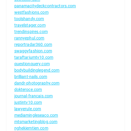
panamacitydeckcontractors.com
westfashions.com
toolshandy.com
travelstager.com
trendinspires.com
rannyephul.com
reportradar360.com
swaggyfashion.com
taraftariumtv10.com
questionquery.com
bodybuildinglegend.com
brilliant-nails.com
dandr-photography.com
dokteroce.com
journal-francais.com
justintv10.com
lawyerule.com
mediamingleseaco.com
mtsmarketingblog.com
nghekiemtien.com