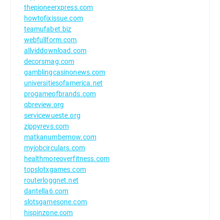
thepioneerxpress.com
howtofixissue.com
teamufabet.biz
webfullform.com
allviddownload.com
decorsmag.com
gamblingcasinonews.com
universitiesofamerica.net
progameofbrands.com
qbreview.org
servicewueste.org
zippyrevs.com
matkanumbernow.com
myjobcirculars.com
healthmoreoverfitness.com
topslotxgames.com
routerloggnet.net
dantella6.com
slotsgamesone.com
hispinzone.com