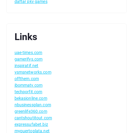
daftar pkv games
Links
uae-times.com
gamerifys.com
inspiratif.net
vsmsnetworks.com
offthem.com
ibommatv.com
techporfit.com
bekasionline.com
nbusinessplan.com
greenlife360.com
cantshoutitout.com
expressufabet.biz
mypuertoplata.net