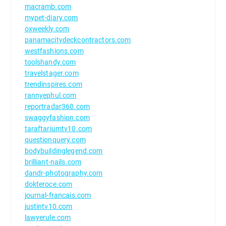
macramb.com
mypet-diary.com
oxweekly.com
panamacitydeckcontractors.com
westfashions.com
toolshandy.com
travelstager.com
trendinspires.com
rannyephul.com
reportradar360.com
swaggyfashion.com
taraftariumtv10.com
questionquery.com
bodybuildinglegend.com
brilliant-nails.com
dandr-photography.com
dokteroce.com
journal-francais.com
justintv10.com
lawyerule.com