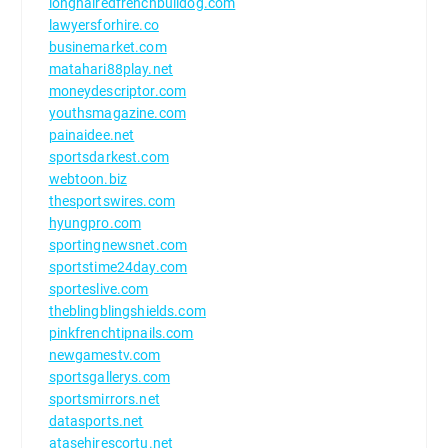
longhairedfrenchbulldog.com
lawyersforhire.co
businemarket.com
matahari88play.net
moneydescriptor.com
youthsmagazine.com
painaidee.net
sportsdarkest.com
webtoon.biz
thesportswires.com
hyungpro.com
sportingnewsnet.com
sportstime24day.com
sporteslive.com
theblingblingshields.com
pinkfrenchtipnails.com
newgamestv.com
sportsgallerys.com
sportsmirrors.net
datasports.net
atasehirescortu.net