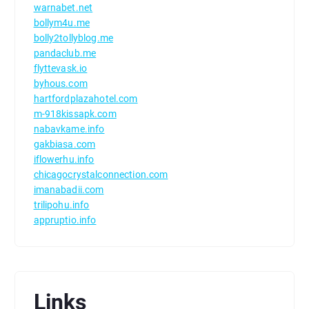
warnabet.net
bollym4u.me
bolly2tollyblog.me
pandaclub.me
flyttevask.io
byhous.com
hartfordplazahotel.com
m-918kissapk.com
nabavkame.info
gakbiasa.com
iflowerhu.info
chicagocrystalconnection.com
imanabadii.com
trilipohu.info
appruptio.info
Links