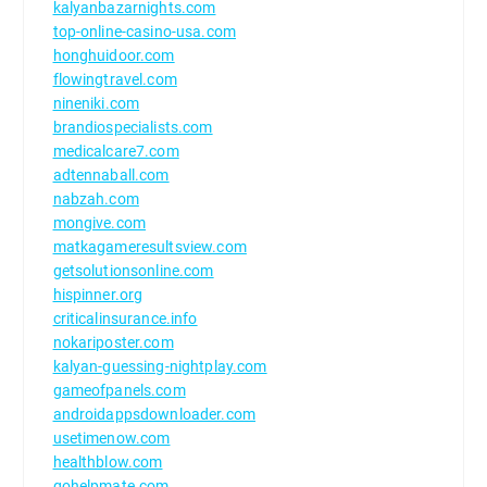
kalyanbazarnights.com
top-online-casino-usa.com
honghuidoor.com
flowingtravel.com
nineniki.com
brandiospecialists.com
medicalcare7.com
adtennaball.com
nabzah.com
mongive.com
matkagameresultsview.com
getsolutionsonline.com
hispinner.org
criticalinsurance.info
nokariposter.com
kalyan-guessing-nightplay.com
gameofpanels.com
androidappsdownloader.com
usetimenow.com
healthblow.com
gohelpmate.com