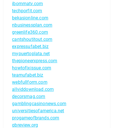
ibommatv.com
techporfit.com
bekasionline.com
nbusinessplan.com
greenlife360.com
cantshoutitout.com
expressufabet.biz
mypuertoplata.net
thepioneerxpress.com
howtofixissue.com
teamufabet.biz
webfullform.com
allviddownload.com
decorsmag.com
gamblingcasinonews.com
universitiesofamerica.net
progameofbrands.com
qbreview.org