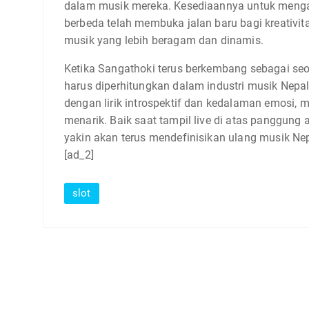
dalam musik mereka. Kesediaannya untuk menga
berbeda telah membuka jalan baru bagi kreativi
musik yang lebih beragam dan dinamis.
Ketika Sangathoki terus berkembang sebagai seo
harus diperhitungkan dalam industri musik Nepa
dengan lirik introspektif dan kedalaman emosi, m
menarik. Baik saat tampil live di atas panggung 
yakin akan terus mendefinisikan ulang musik Ne
[ad_2]
slot