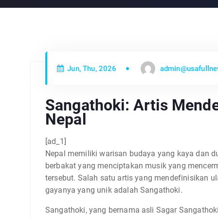
Jun, Thu, 2026
admin@usafulln
Sangathoki: Artis Mende
Nepal
[ad_1]
Nepal memiliki warisan budaya yang kaya dan d
berbakat yang menciptakan musik yang mencerm
tersebut. Salah satu artis yang mendefinisikan
gayanya yang unik adalah Sangathoki.
Sangathoki, yang bernama asli Sagar Sangathoki,