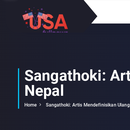
S
k
Raih maxwin besar dengan slot gacor PG Soft
ber-RTP tinggi malam ini. Pilihan terbaik untuk
i
hasil bermain yang menguntungkan.
p
t
o
c
o
n
t
Sangathoki: Ar
e
n
Nepal
t
Home
Sangathoki: Artis Mendefinisikan Ulan