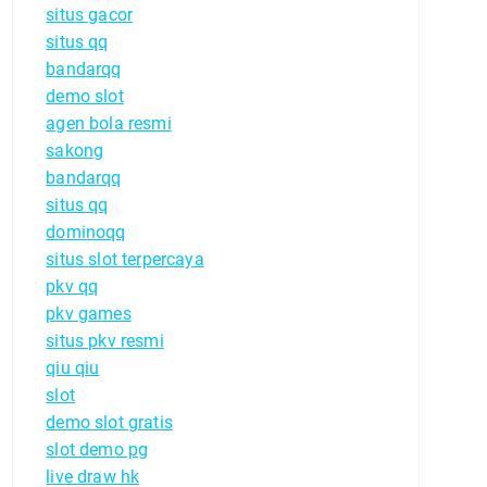
situs gacor
situs qq
bandarqq
demo slot
agen bola resmi
sakong
bandarqq
situs qq
dominoqq
situs slot terpercaya
pkv qq
pkv games
situs pkv resmi
qiu qiu
slot
demo slot gratis
slot demo pg
live draw hk