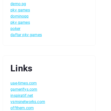
demo pg
pkv games
dominoqq
pkv games
poker
daftar pkv games
Links
uae-times.com
gamerifys.com
inspiratif.net
vsmsnetworks.com
offthem.com