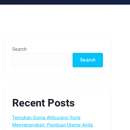
Search
Search
Recent Posts
Temukan Dunia Ahlicasino Yang
Menyenangkan: Panduan Utama Anda