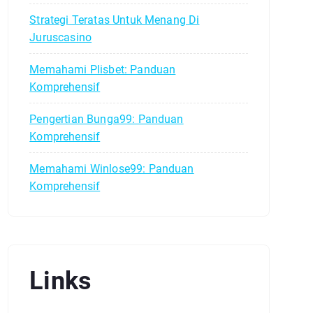
Strategi Teratas Untuk Menang Di
Juruscasino
Memahami Plisbet: Panduan
Komprehensif
Pengertian Bunga99: Panduan
Komprehensif
Memahami Winlose99: Panduan
Komprehensif
Links