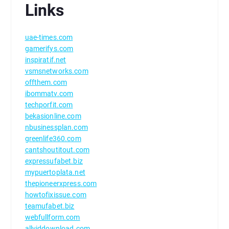
Links
uae-times.com
gamerifys.com
inspiratif.net
vsmsnetworks.com
offthem.com
ibommatv.com
techporfit.com
bekasionline.com
nbusinessplan.com
greenlife360.com
cantshoutitout.com
expressufabet.biz
mypuertoplata.net
thepioneerxpress.com
howtofixissue.com
teamufabet.biz
webfullform.com
allviddownload.com