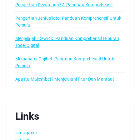
Pengertian Dewanaga77: Panduan Komprehensif
Pengertian JeniusToto: Panduan Komprehensif Untuk
Pemula
Menjelajahi Dewi4D: Panduan Komprehensif Hiburan
Togel Digital
Memahami Gajibet: Panduan Komprehensif Untuk
Pemula
Apa Itu Majestibet? Menjelajahi Fitur Dan Manfaat
Links
situs gacor
situs qq