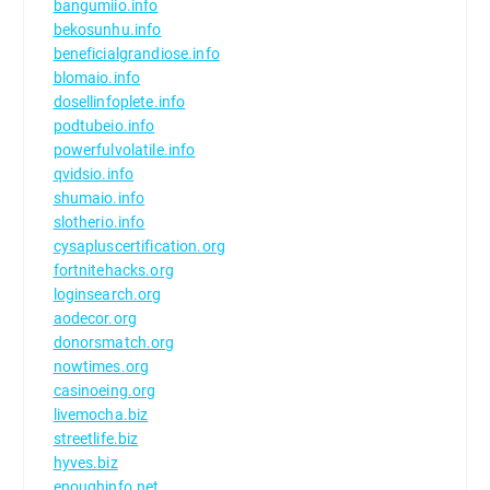
bangumiio.info
bekosunhu.info
beneficialgrandiose.info
blomaio.info
dosellinfoplete.info
podtubeio.info
powerfulvolatile.info
qvidsio.info
shumaio.info
slotherio.info
cysapluscertification.org
fortnitehacks.org
loginsearch.org
aodecor.org
donorsmatch.org
nowtimes.org
casinoeing.org
livemocha.biz
streetlife.biz
hyves.biz
enoughinfo.net