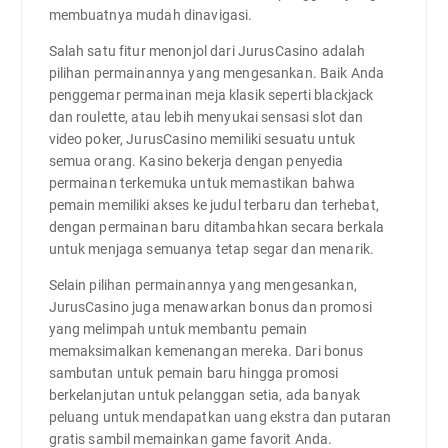
membuatnya mudah dinavigasi.
Salah satu fitur menonjol dari JurusCasino adalah
pilihan permainannya yang mengesankan. Baik Anda
penggemar permainan meja klasik seperti blackjack
dan roulette, atau lebih menyukai sensasi slot dan
video poker, JurusCasino memiliki sesuatu untuk
semua orang. Kasino bekerja dengan penyedia
permainan terkemuka untuk memastikan bahwa
pemain memiliki akses ke judul terbaru dan terhebat,
dengan permainan baru ditambahkan secara berkala
untuk menjaga semuanya tetap segar dan menarik.
Selain pilihan permainannya yang mengesankan,
JurusCasino juga menawarkan bonus dan promosi
yang melimpah untuk membantu pemain
memaksimalkan kemenangan mereka. Dari bonus
sambutan untuk pemain baru hingga promosi
berkelanjutan untuk pelanggan setia, ada banyak
peluang untuk mendapatkan uang ekstra dan putaran
gratis sambil memainkan game favorit Anda.