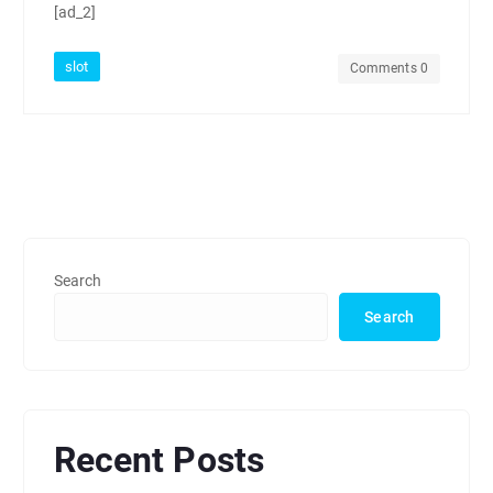
[ad_2]
slot
Comments 0
Search
Search
Recent Posts