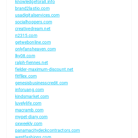
knowledgeforall.info
brand2lastio.com
usadigitalservices.com
socialhoppers.com
creativedream.net
n2315.com
getwebonline.com
onlyfansheaven.com
lky08.com
ralph-fiennes.net
fielder-maximum-discount.net
fitfllex.com
genesisbusinesscredit.com
inforuang.com
kindsmarket.com
luvelylife.com
macramb.com
mypet-diary.com
oxweekly.com
panamacitydeckcontractors.com
westfashions.com