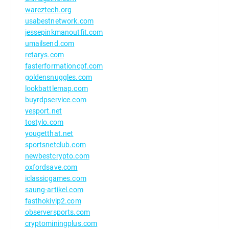
wareztech.org
usabestnetwork.com
jessepinkmanoutfit.com
umailsend.com
retarys.com
fasterformationcpf.com
goldensnuggles.com
lookbattlemap.com
buyrdpservice.com
yesport.net
tostylo.com
yougetthat.net
sportsnetclub.com
newbestcrypto.com
oxfordsave.com
iclassicgames.com
saung-artikel.com
fasthokivip2.com
observersports.com
cryptominingplus.com