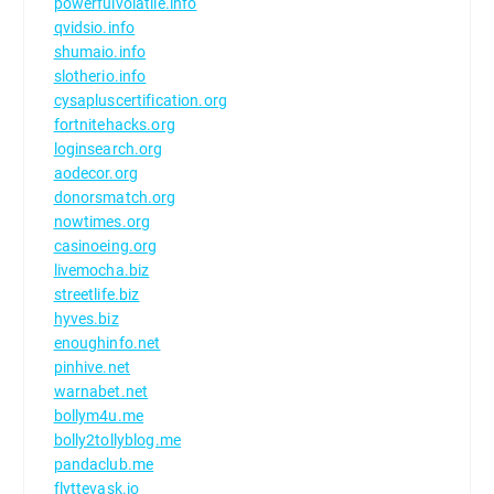
powerfulvolatile.info
qvidsio.info
shumaio.info
slotherio.info
cysapluscertification.org
fortnitehacks.org
loginsearch.org
aodecor.org
donorsmatch.org
nowtimes.org
casinoeing.org
livemocha.biz
streetlife.biz
hyves.biz
enoughinfo.net
pinhive.net
warnabet.net
bollym4u.me
bolly2tollyblog.me
pandaclub.me
flyttevask.io