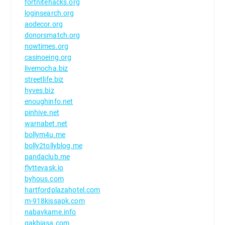
fortnitehacks.org
loginsearch.org
aodecor.org
donorsmatch.org
nowtimes.org
casinoeing.org
livemocha.biz
streetlife.biz
hyves.biz
enoughinfo.net
pinhive.net
warnabet.net
bollym4u.me
bolly2tollyblog.me
pandaclub.me
flyttevask.io
byhous.com
hartfordplazahotel.com
m-918kissapk.com
nabavkame.info
gakbiasa.com