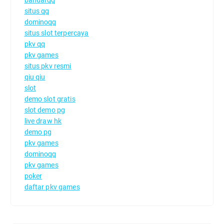
situs qq
dominoqq
situs slot terpercaya
pkv qq
pkv games
situs pkv resmi
qiu qiu
slot
demo slot gratis
slot demo pg
live draw hk
demo pg
pkv games
dominoqq
pkv games
poker
daftar pkv games