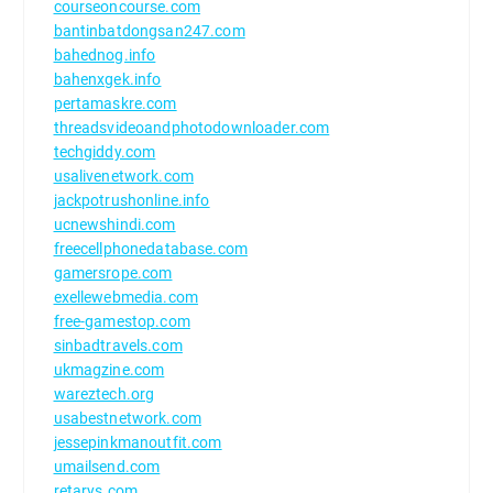
courseoncourse.com
bantinbatdongsan247.com
bahednog.info
bahenxgek.info
pertamaskre.com
threadsvideoandphotodownloader.com
techgiddy.com
usalivenetwork.com
jackpotrushonline.info
ucnewshindi.com
freecellphonedatabase.com
gamersrope.com
exellewebmedia.com
free-gamestop.com
sinbadtravels.com
ukmagzine.com
wareztech.org
usabestnetwork.com
jessepinkmanoutfit.com
umailsend.com
retarys.com