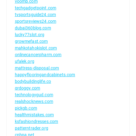
voomb.com
techgadgetpoint.com
tvsportsguide24.com
sportsreviews24.com
dubai360blog.com
lucky77slot.org
growmefast.com
mahkotahokislot.com
onlinecancerpharm.com
ufalek.org
mattress-disposal.com
happyflooringandcabinets.com
bodybuildinglife.co
qrdoggy.com
technologygud.com
realshocknews.com
pickgb.com
healthmistakes.com
ksfashiondresses.com
patterntrader.org
cnhpa.net