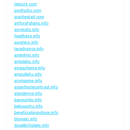
tejas24.com
poolturbo.com
prachestait.com
artforafghans.info
airvendio.info
healthexe.info
puretecx.info
tecadvance.info
aminityio.info
amiolahu.info
ampacheme.info
ampullahu.info
aromaxme.info
asserthatecontrast.info
atenderme.info
bangumiio.info
bekosunhu.info
beneficialgrandiose.info
blomaio.info
dosellinfoplete.info