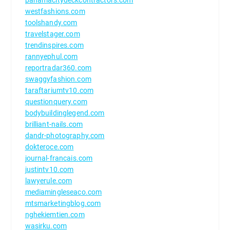
westfashions.com
toolshandy.com
travelstager.com
trendinspires.com
rannyephul.com
reportradar360.com
swaggyfashion.com
taraftariumtv10.com
questionquery.com
bodybuildinglegend.com
brilliant-nails.com
dandr-photography.com
dokteroce.com
journal-francais.com
justintv10.com
lawyerule.com
mediamingleseaco.com
mtsmarketingblog.com
nghekiemtien.com
wasirku.com