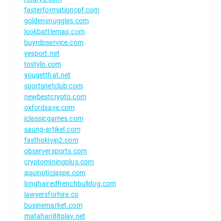
fasterformationcpf.com
goldensnuggles.com
lookbattlemap.com
buyrdpservice.com
yesport.net
tostylo.com
yougetthat.net
sportsnetclub.com
newbestcrypto.com
oxfordsave.com
iclassicgames.com
saung-artikel.com
fasthokivip2.com
observersports.com
cryptominingplus.com
aquinoticiaspe.com
longhairedfrenchbulldog.com
lawyersforhire.co
businemarket.com
matahari88play.net