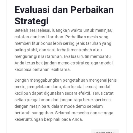
Evaluasi dan Perbaikan
Strategi
Setelah sesi selesai, luangkan waktu untuk meninjau
catatan dan hasil taruhan. Perhatikan mesin yang
memberi fitur bonus lebih sering, jenis taruhan yang
paling stabil, dan saat terbaik menambah atau
mengurangi nilai taruhan. Evaluasi rutin membantu
Anda terus belajar dan memoles strategi agar modal
kecil bisa bertahan lebih lama.
Dengan menggabungkan pengetahuan mengenai jenis
mesin, pengelolaan dana, dan kendali emosi, modal
kecil pun dapat digunakan secara efektif. Terus catat
setiap pengalaman dan jangan ragu bereksperimen
dengan mesin baru dalam mode demo sebelum
bertaruh sungguhan. Selamat mencoba dan semoga
keberuntungan berpihak pada Anda.