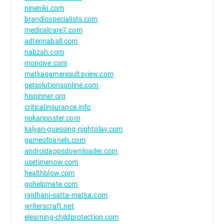
nineniki.com
brandiospecialists.com
medicalcare7.com
adtennaball.com
nabzah.com
mongive.com
matkagameresultsview.com
getsolutionsonline.com
hispinner.org
criticalinsurance.info
nokariposter.com
kalyan-guessing-nightplay.com
gameofpanels.com
androidappsdownloader.com
usetimenow.com
healthblow.com
gohelpmate.com
rajdhani-satta-matka.com
writerscraft.net
elearning-childprotection.com