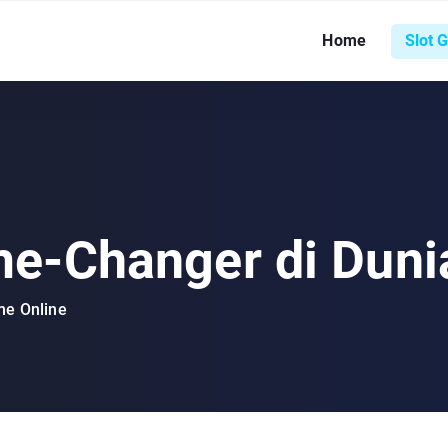
Home
Slot 
me-Changer di Duni
me Online