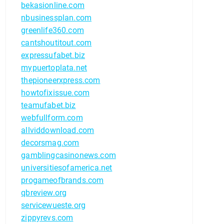
bekasionline.com
nbusinessplan.com
greenlife360.com
cantshoutitout.com
expressufabet.biz
mypuertoplata.net
thepioneerxpress.com
howtofixissue.com
teamufabet.biz
webfullform.com
allviddownload.com
decorsmag.com
gamblingcasinonews.com
universitiesofamerica.net
progameofbrands.com
qbreview.org
servicewueste.org
zippyrevs.com