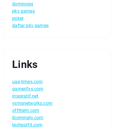
dominoqq
pkv games
poker
daftar pkv games
Links
uae-times.com
gamerifys.com
inspiratif.net
vsmsnetworks.com
offthem.com
ibommatv.com
techporfit.com