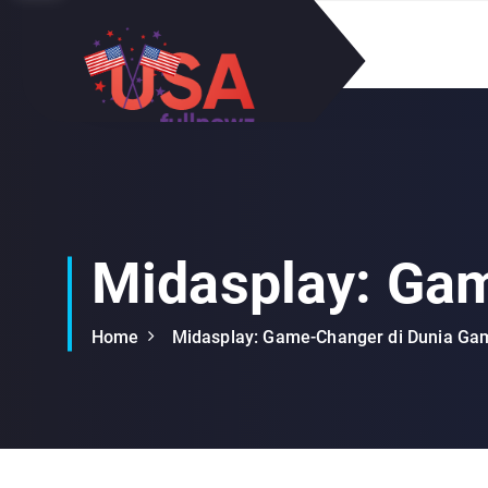
S
k
Raih maxwin besar dengan slot gacor PG Soft
ber-RTP tinggi malam ini. Pilihan terbaik untuk
i
hasil bermain yang menguntungkan.
p
t
o
c
o
n
t
Midasplay: Ga
e
n
Home
Midasplay: Game-Changer di Dunia Ga
t