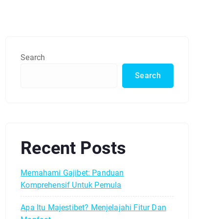
Search
Search
Recent Posts
Memahami Gajibet: Panduan
Komprehensif Untuk Pemula
Apa Itu Majestibet? Menjelajahi Fitur Dan