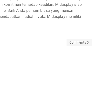
dan komitmen terhadap keadilan, Midasplay siap
line. Baik Anda pemain biasa yang mencari
mendapatkan hadiah nyata, Midasplay memiliki
Comments 0