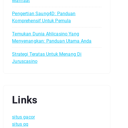
Manfaat
Pengertian Saung4D: Panduan
Komprehensif Untuk Pemula
Temukan Dunia Ahlicasino Yang
Menyenangkan: Panduan Utama Anda
Strategi Teratas Untuk Menang Di
Juruscasino
Links
situs gacor
situs qq