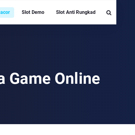
Gacor
Slot Demo
Slot Anti Rungkad
a Game Online