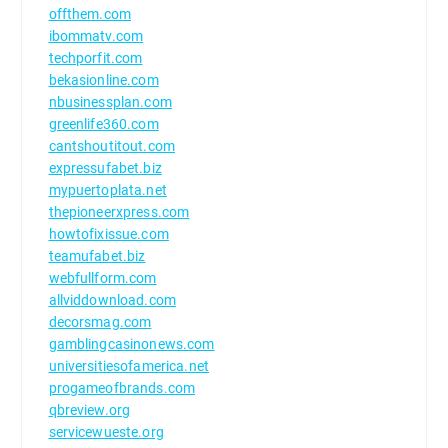
offthem.com
ibommatv.com
techporfit.com
bekasionline.com
nbusinessplan.com
greenlife360.com
cantshoutitout.com
expressufabet.biz
mypuertoplata.net
thepioneerxpress.com
howtofixissue.com
teamufabet.biz
webfullform.com
allviddownload.com
decorsmag.com
gamblingcasinonews.com
universitiesofamerica.net
progameofbrands.com
qbreview.org
servicewueste.org