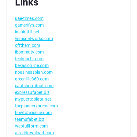
Links
uae-times.com
gamerifys.com
inspiratif.net
vsmsnetworks.com
offthem.com
ibommatv.com
techporfit.com
bekasionline.com
nbusinessplan.com
greenlife360.com
cantshoutitout.com
expressufabet.biz
mypuertoplata.net
thepioneerxpress.com
howtofixissue.com
teamufabet.biz
webfullform.com
allviddownload.com