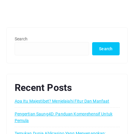
Search
Search
Recent Posts
Apa Itu Majestibet? Menjelajahi Fitur Dan Manfaat
Pengertian Saung4D: Panduan Komprehensif Untuk
Pemula
Temukan Dunia Ahlicasino Yang Menyenangkan: