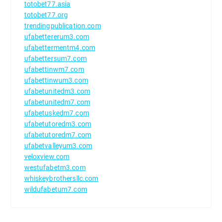
totobet77.asia
totobet77.org
trendingpublication.com
ufabettererum3.com
ufabettermentm4.com
ufabettersum7.com
ufabettinwm7.com
ufabettinwum3.com
ufabetunitedm3.com
ufabetunitedm7.com
ufabetuskedm7.com
ufabetutoredm3.com
ufabetutoredm7.com
ufabetvalleyum3.com
veloxview.com
westufabetm3.com
whiskeybrothersllc.com
wildufabetum7.com