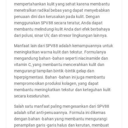
mempertahankan kulit yang sehat karena membantu
menetralkan radikal bebas yang dapat menyebabkan
penuaan dini dan kerusakan pada kulit. Dengan
menggunakan SPV88 secara teratur, Anda dapat
membantu melindungi kulit Anda dari efek berbahaya
dari polusi, sinar UV, dan stresor lingkungan lainnya.
Manfaat lain dari SPV88 adalah kemampuannya untuk
meningkatkan warna kulit dan tekstur. Formulanya
mengandung bahan -bahan seperti niacinamide dan
vitamin C, yang membantu mencerahkan kulit dan
mengurangi tampilan bintik -bintik gelap dan
hiperpigmentasi. Bahan -bahan ini juga membantu
mempromosikan produksi kolagen, yang dapat
membantu meningkatkan tekstur dan keteguhan kulit
secara keseluruhan.
Salah satu manfaat paling mengesankan dari SPV88
adalah sifat anti-penuaannya. Formula ini dikemas
dengan bahan -bahan yang membantu mengurangi
penampilan garis -garis halus dan kerutan, membuat