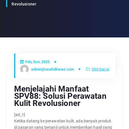
Revolusioner
Feb, Sun, 2025
admin@usafullnewz.com
Slot Gacor
Menjelajahi Manfaat
SPV88: Solusi Perawatan
Kulit Revolusioner
[ad_1]
Ketika datang ke perawatan kulit, ada banyak produk
di pasaran yang berjanji untuk memberikan hasil yang