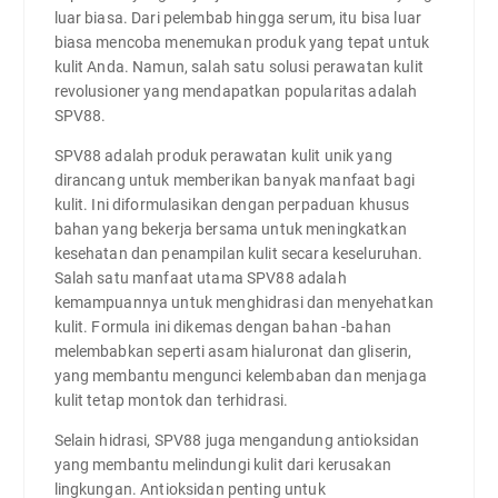
luar biasa. Dari pelembab hingga serum, itu bisa luar
biasa mencoba menemukan produk yang tepat untuk
kulit Anda. Namun, salah satu solusi perawatan kulit
revolusioner yang mendapatkan popularitas adalah
SPV88.
SPV88 adalah produk perawatan kulit unik yang
dirancang untuk memberikan banyak manfaat bagi
kulit. Ini diformulasikan dengan perpaduan khusus
bahan yang bekerja bersama untuk meningkatkan
kesehatan dan penampilan kulit secara keseluruhan.
Salah satu manfaat utama SPV88 adalah
kemampuannya untuk menghidrasi dan menyehatkan
kulit. Formula ini dikemas dengan bahan -bahan
melembabkan seperti asam hialuronat dan gliserin,
yang membantu mengunci kelembaban dan menjaga
kulit tetap montok dan terhidrasi.
Selain hidrasi, SPV88 juga mengandung antioksidan
yang membantu melindungi kulit dari kerusakan
lingkungan. Antioksidan penting untuk