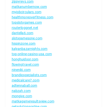
zippyrevs.com
matkanumbernow.com
myjobcirculars.com
healthmoreoverfitness.com
topslotxgames.com
routerloggnet.net
dantella6.com
slotsgamesone.com
hispinzone.com
kalyanbazarnights.com
top-online-casino-usa.com
honghuidoor.com
flowingtravel.com
nineniki.com
brandiospecialists.com
medicalcare7.com
adtennaball.com
nabzah.com
mongive.com
matkagameresultsview.com
getsolutionsonline.com