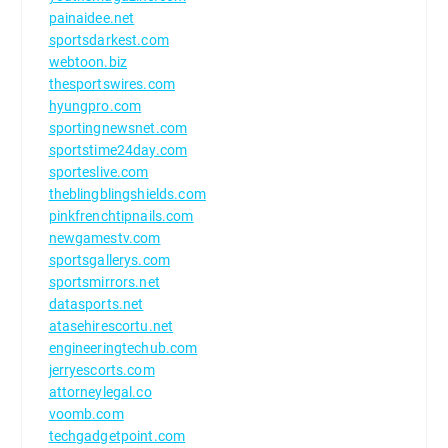
painaidee.net
sportsdarkest.com
webtoon.biz
thesportswires.com
hyungpro.com
sportingnewsnet.com
sportstime24day.com
sporteslive.com
theblingblingshields.com
pinkfrenchtipnails.com
newgamestv.com
sportsgallerys.com
sportsmirrors.net
datasports.net
atasehirescortu.net
engineeringtechub.com
jerryescorts.com
attorneylegal.co
voomb.com
techgadgetpoint.com