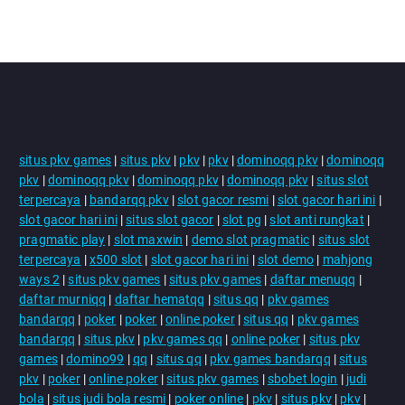
situs pkv games
|
situs pkv
|
pkv
|
pkv
|
dominoqq pkv
|
dominoqq
pkv
|
dominoqq pkv
|
dominoqq pkv
|
dominoqq pkv
|
situs slot
terpercaya
|
bandarqq pkv
|
slot gacor resmi
|
slot gacor hari ini
|
slot gacor hari ini
|
situs slot gacor
|
slot pg
|
slot anti rungkat
|
pragmatic play
|
slot maxwin
|
demo slot pragmatic
|
situs slot
terpercaya
|
x500 slot
|
slot gacor hari ini
|
slot demo
|
mahjong
ways 2
|
situs pkv games
|
situs pkv games
|
daftar menuqq
|
daftar murniqq
|
daftar hematqq
|
situs qq
|
pkv games
bandarqq
|
poker
|
poker
|
online poker
|
situs qq
|
pkv games
bandarqq
|
situs pkv
|
pkv games qq
|
online poker
|
situs pkv
games
|
domino99
|
qq
|
situs qq
|
pkv games bandarqq
|
situs
pkv
|
poker
|
online poker
|
situs pkv games
|
sbobet login
|
judi
bola
|
situs judi bola resmi
|
poker online
|
pkv
|
situs pkv
|
pkv
|