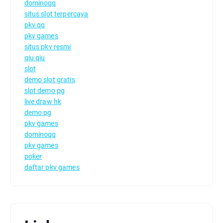
dominoqq
situs slot terpercaya
pkv qq
pkv games
situs pkv resmi
qiu qiu
slot
demo slot gratis
slot demo pg
live draw hk
demo pg
pkv games
dominoqq
pkv games
poker
daftar pkv games