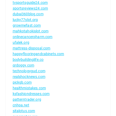
tvsportsguide24.com
sportsreviews24.com
dubai360blog.com
lucky77slot.org
growmefast.com
mahkotahokislot.com
onlinecancerpharm.com
ufalek.org
mattress-disposal.com
happyflooringandcabinets.com
bodybuildinglife.co
qrdoggy.com
technologygud.com
realshocknews.com
pickgb.com
healthmistakes.com
ksfashiondresses.com
patterntrader.org
cnhpa.net
sitalotus.com