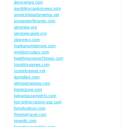
decorsmag.com
gamblingcasinonews.com
universitiesofamerica.net
progameofbrands.com
qbreview.org
servicewueste.org
zippyrevs.com
matkanumbernow.com
myjobcirculars.com
healthmoreoverfitness.com
topslotxgames.com
routerloggnet.net
dantella6.com
slotsgamesone.com
hispinzone.com
kalyanbazarnights.com
top-online-casino-usa.com
honghuidoor.com
flowingtravel.com
nineniki.com
brandiospecialists.com