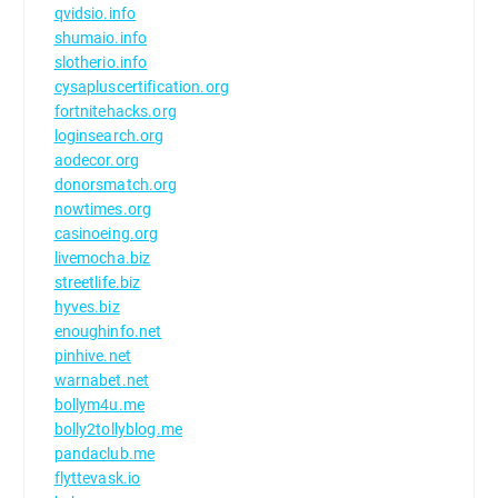
qvidsio.info
shumaio.info
slotherio.info
cysapluscertification.org
fortnitehacks.org
loginsearch.org
aodecor.org
donorsmatch.org
nowtimes.org
casinoeing.org
livemocha.biz
streetlife.biz
hyves.biz
enoughinfo.net
pinhive.net
warnabet.net
bollym4u.me
bolly2tollyblog.me
pandaclub.me
flyttevask.io