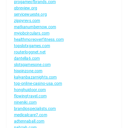
progameofbrands.com
qbreview.org
servicewueste.org
zippyrevs.com
matkanumbernow.com
myjobcirculars.com
healthmoreoverfitness.com
topslotxgames.com
routerloggnet.net
dantella6.com
slotsgamesone.com
hispinzone.com
kalyanbazarnights.com
top-online-casino-usa.com
honghuidoor.com
flowingtravel.com
nineniki.com
brandiospecialists.com
medicalcare7.com
adtennaball.com
nabzah.com