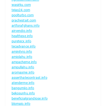
wasirku.com
tejas24.com
poolturbo.com
prachestait.com
artforafghans.info
airvendio.info
healthexe.info
puretecx.info
tecadvance.info
aminityio.info
amiolahu.info
ampacheme.info
ampullahu.info
aromaxme.info
asserthatecontrast.info
atenderme.info
bangumiio.info
bekosunhu.info
beneficialgrandiose.info
blomaio.info