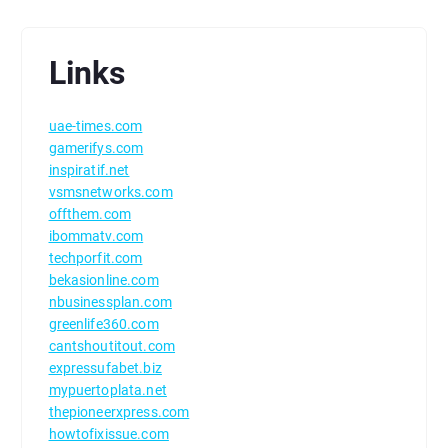
Links
uae-times.com
gamerifys.com
inspiratif.net
vsmsnetworks.com
offthem.com
ibommatv.com
techporfit.com
bekasionline.com
nbusinessplan.com
greenlife360.com
cantshoutitout.com
expressufabet.biz
mypuertoplata.net
thepioneerxpress.com
howtofixissue.com