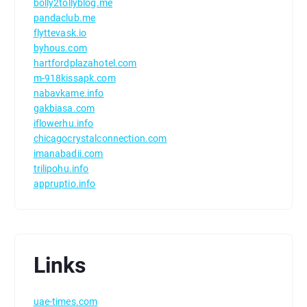
bolly2tollyblog.me
pandaclub.me
flyttevask.io
byhous.com
hartfordplazahotel.com
m-918kissapk.com
nabavkame.info
gakbiasa.com
iflowerhu.info
chicagocrystalconnection.com
imanabadii.com
trilipohu.info
appruptio.info
Links
uae-times.com