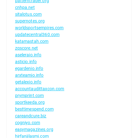
patterntrader.org
cnhpa.net
sitalotus.com
supernotes.org
worldsportsempires.com
updatecentral360.com
katamastah.com
zqscore.net
aseleraio.info
asticio.info
egardenio.info
arxteamio.info
getalexio.info
accountaudittaxcon.com
prymprint.com
sportkeeda.org
besttimespend.com
careandcure.biz
cogniyo.com
easymagazines.org
hirfanjilasmi.com