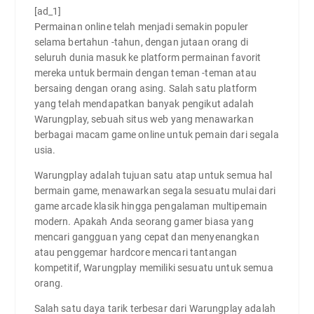
[ad_1]
Permainan online telah menjadi semakin populer
selama bertahun -tahun, dengan jutaan orang di
seluruh dunia masuk ke platform permainan favorit
mereka untuk bermain dengan teman -teman atau
bersaing dengan orang asing. Salah satu platform
yang telah mendapatkan banyak pengikut adalah
Warungplay, sebuah situs web yang menawarkan
berbagai macam game online untuk pemain dari segala
usia.
Warungplay adalah tujuan satu atap untuk semua hal
bermain game, menawarkan segala sesuatu mulai dari
game arcade klasik hingga pengalaman multipemain
modern. Apakah Anda seorang gamer biasa yang
mencari gangguan yang cepat dan menyenangkan
atau penggemar hardcore mencari tantangan
kompetitif, Warungplay memiliki sesuatu untuk semua
orang.
Salah satu daya tarik terbesar dari Warungplay adalah