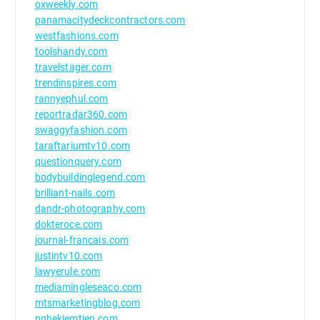
oxweekly.com
panamacitydeckcontractors.com
westfashions.com
toolshandy.com
travelstager.com
trendinspires.com
rannyephul.com
reportradar360.com
swaggyfashion.com
taraftariumtv10.com
questionquery.com
bodybuildinglegend.com
brilliant-nails.com
dandr-photography.com
dokteroce.com
journal-francais.com
justintv10.com
lawyerule.com
mediamingleseaco.com
mtsmarketingblog.com
nghekiemtien.com