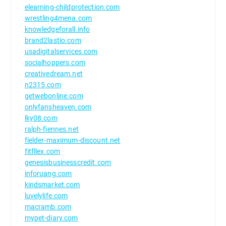
elearning-childprotection.com
wrestling4mena.com
knowledgeforall.info
brand2lastio.com
usadigitalservices.com
socialhoppers.com
creativedream.net
n2315.com
getwebonline.com
onlyfansheaven.com
lky08.com
ralph-fiennes.net
fielder-maximum-discount.net
fitfllex.com
genesisbusinesscredit.com
inforuang.com
kindsmarket.com
luvelylife.com
macramb.com
mypet-diary.com