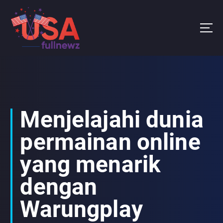
S
k
i
p
t
Raih maxwin besar dengan slot gacor PG Soft ber-RTP tinggi malam ini. Pilihan
o
terbaik untuk hasil bermain yang menguntungkan.
c
o
n
t
Menjelajahi dunia
e
n
permainan online
t
yang menarik
dengan
Warungplay