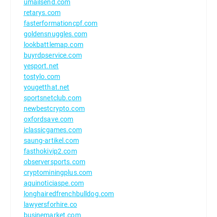
umailsend.com
retarys.com
fasterformationcpf.com
goldensnuggles.com
lookbattlemap.com
buyrdpservice.com
yesport.net
tostylo.com
yougetthat.net
sportsnetclub.com
newbestcrypto.com
oxfordsave.com
iclassicgames.com
saung-artikel.com
fasthokivip2.com
observersports.com
cryptominingplus.com
aquinoticiaspe.com
longhairedfrenchbulldog.com
lawyersforhire.co
businemarket.com