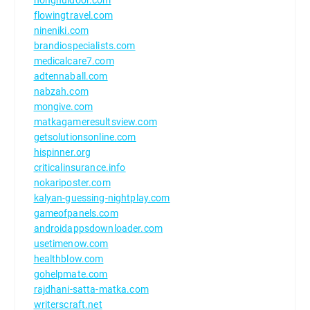
flowingtravel.com
nineniki.com
brandiospecialists.com
medicalcare7.com
adtennaball.com
nabzah.com
mongive.com
matkagameresultsview.com
getsolutionsonline.com
hispinner.org
criticalinsurance.info
nokariposter.com
kalyan-guessing-nightplay.com
gameofpanels.com
androidappsdownloader.com
usetimenow.com
healthblow.com
gohelpmate.com
rajdhani-satta-matka.com
writerscraft.net