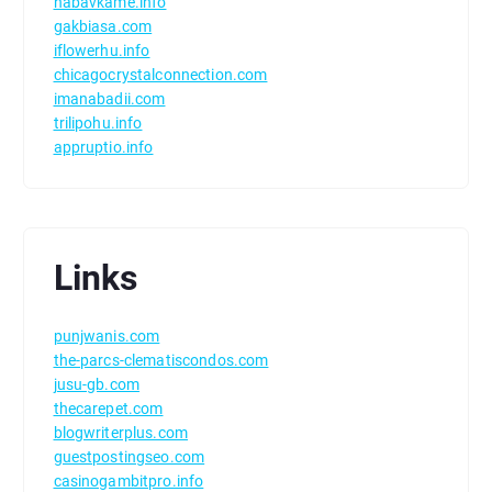
nabavkame.info
gakbiasa.com
iflowerhu.info
chicagocrystalconnection.com
imanabadii.com
trilipohu.info
appruptio.info
Links
punjwanis.com
the-parcs-clematiscondos.com
jusu-gb.com
thecarepet.com
blogwriterplus.com
guestpostingseo.com
casinogambitpro.info