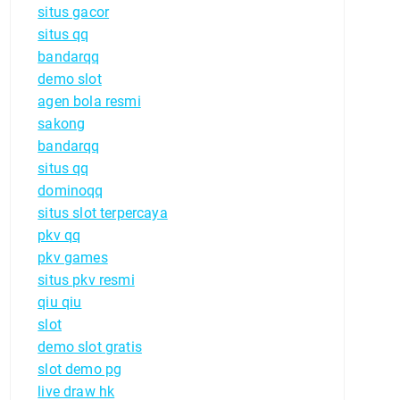
situs gacor
situs qq
bandarqq
demo slot
agen bola resmi
sakong
bandarqq
situs qq
dominoqq
situs slot terpercaya
pkv qq
pkv games
situs pkv resmi
qiu qiu
slot
demo slot gratis
slot demo pg
live draw hk