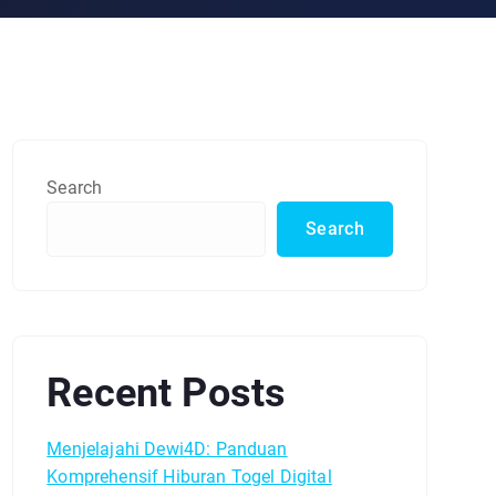
Search
Search
Recent Posts
Menjelajahi Dewi4D: Panduan
Komprehensif Hiburan Togel Digital