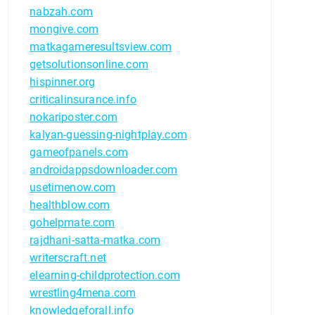
nabzah.com
mongive.com
matkagameresultsview.com
getsolutionsonline.com
hispinner.org
criticalinsurance.info
nokariposter.com
kalyan-guessing-nightplay.com
gameofpanels.com
androidappsdownloader.com
usetimenow.com
healthblow.com
gohelpmate.com
rajdhani-satta-matka.com
writerscraft.net
elearning-childprotection.com
wrestling4mena.com
knowledgeforall.info