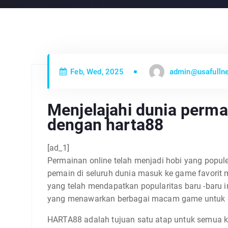
Feb, Wed, 2025
admin@usafulln
Menjelajahi dunia perma
dengan harta88
[ad_1]
Permainan online telah menjadi hobi yang populer
pemain di seluruh dunia masuk ke game favorit m
yang telah mendapatkan popularitas baru -baru i
yang menawarkan berbagai macam game untuk d
HARTA88 adalah tujuan satu atap untuk semua 