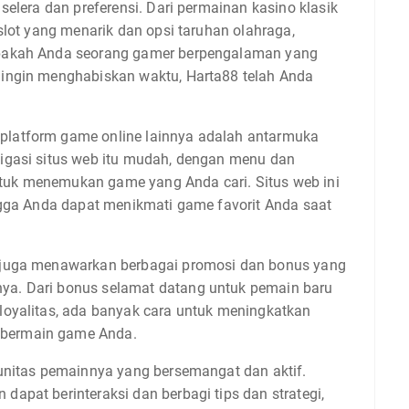
selera dan preferensi. Dari permainan kasino klasik
slot yang menarik dan opsi taruhan olahraga,
Apakah Anda seorang gamer berpengalaman yang
 ingin menghabiskan waktu, Harta88 telah Anda
platform game online lainnya adalah antarmuka
igasi situs web itu mudah, dengan menu dan
tuk menemukan game yang Anda cari. Situs web ini
ingga Anda dapat menikmati game favorit Anda saat
8 juga menawarkan berbagai promosi dan bonus yang
ya. Dari bonus selamat datang untuk pemain baru
loyalitas, ada banyak cara untuk meningkatkan
 bermain game Anda.
munitas pemainnya yang bersemangat dan aktif.
apat berinteraksi dan berbagi tips dan strategi,