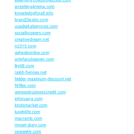
wrestling4mena.com
knowledgeforall.info
brand2lastio.com
usadigitalservices.com
socialhoppers.com
creativedream.net
n2315.com
getwebonline.com
onlyfansheaven.com
lky08.com
ralph-fiennes.net
fielder-maximum-discount.net
fitfllex.com
genesisbusinesscredit.com
inforuang.com
kindsmarket.com
luvelylife.com
macramb.com
mypet-diary.com
oxweekly.com