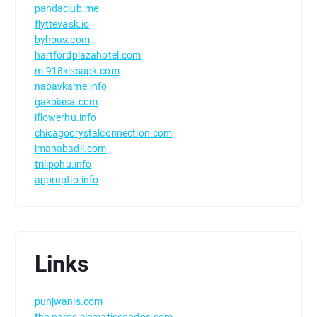
pandaclub.me
flyttevask.io
byhous.com
hartfordplazahotel.com
m-918kissapk.com
nabavkame.info
gakbiasa.com
iflowerhu.info
chicagocrystalconnection.com
imanabadii.com
trilipohu.info
appruptio.info
Links
punjwanis.com
the-parcs-clematiscondos.com