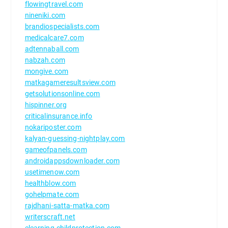
flowingtravel.com
nineniki.com
brandiospecialists.com
medicalcare7.com
adtennaball.com
nabzah.com
mongive.com
matkagameresultsview.com
getsolutionsonline.com
hispinner.org
criticalinsurance.info
nokariposter.com
kalyan-guessing-nightplay.com
gameofpanels.com
androidappsdownloader.com
usetimenow.com
healthblow.com
gohelpmate.com
rajdhani-satta-matka.com
writerscraft.net
elearning-childprotection.com