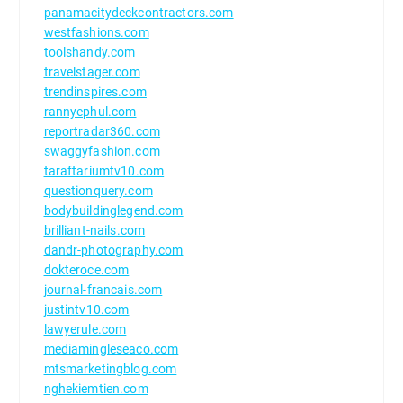
panamacitydeckcontractors.com
westfashions.com
toolshandy.com
travelstager.com
trendinspires.com
rannyephul.com
reportradar360.com
swaggyfashion.com
taraftariumtv10.com
questionquery.com
bodybuildinglegend.com
brilliant-nails.com
dandr-photography.com
dokteroce.com
journal-francais.com
justintv10.com
lawyerule.com
mediamingleseaco.com
mtsmarketingblog.com
nghekiemtien.com