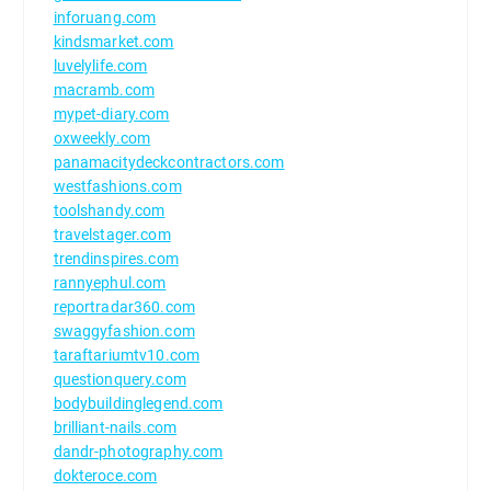
inforuang.com
kindsmarket.com
luvelylife.com
macramb.com
mypet-diary.com
oxweekly.com
panamacitydeckcontractors.com
westfashions.com
toolshandy.com
travelstager.com
trendinspires.com
rannyephul.com
reportradar360.com
swaggyfashion.com
taraftariumtv10.com
questionquery.com
bodybuildinglegend.com
brilliant-nails.com
dandr-photography.com
dokteroce.com