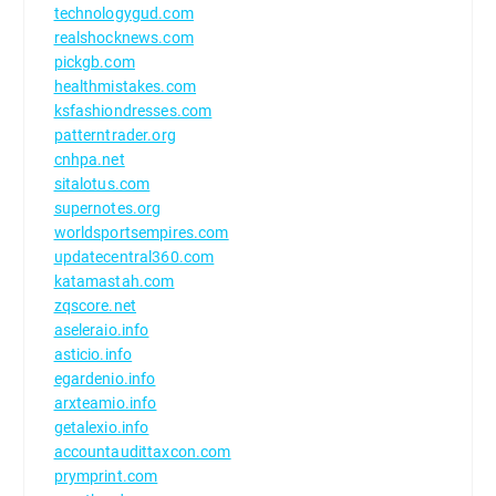
technologygud.com
realshocknews.com
pickgb.com
healthmistakes.com
ksfashiondresses.com
patterntrader.org
cnhpa.net
sitalotus.com
supernotes.org
worldsportsempires.com
updatecentral360.com
katamastah.com
zqscore.net
aseleraio.info
asticio.info
egardenio.info
arxteamio.info
getalexio.info
accountaudittaxcon.com
prymprint.com