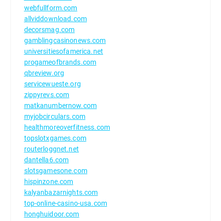
webfullform.com
allviddownload.com
decorsmag.com
gamblingcasinonews.com
universitiesofamerica.net
progameofbrands.com
qbreview.org
servicewueste.org
zippyrevs.com
matkanumbernow.com
myjobcirculars.com
healthmoreoverfitness.com
topslotxgames.com
routerloggnet.net
dantella6.com
slotsgamesone.com
hispinzone.com
kalyanbazarnights.com
top-online-casino-usa.com
honghuidoor.com