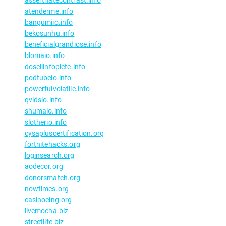
atenderme.info
bangumiio.info
bekosunhu.info
beneficialgrandiose.info
blomaio.info
dosellinfoplete.info
podtubeio.info
powerfulvolatile.info
qvidsio.info
shumaio.info
slotherio.info
cysapluscertification.org
fortnitehacks.org
loginsearch.org
aodecor.org
donorsmatch.org
nowtimes.org
casinoeing.org
livemocha.biz
streetlife.biz