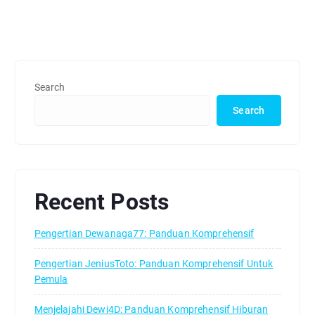
Search
Search
Recent Posts
Pengertian Dewanaga77: Panduan Komprehensif
Pengertian JeniusToto: Panduan Komprehensif Untuk
Pemula
Menjelajahi Dewi4D: Panduan Komprehensif Hiburan