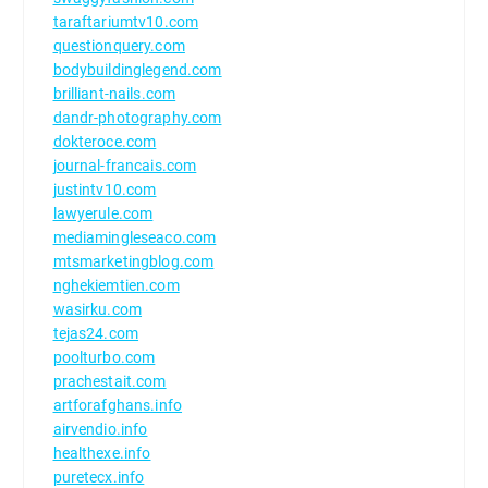
taraftariumtv10.com
questionquery.com
bodybuildinglegend.com
brilliant-nails.com
dandr-photography.com
dokteroce.com
journal-francais.com
justintv10.com
lawyerule.com
mediamingleseaco.com
mtsmarketingblog.com
nghekiemtien.com
wasirku.com
tejas24.com
poolturbo.com
prachestait.com
artforafghans.info
airvendio.info
healthexe.info
puretecx.info