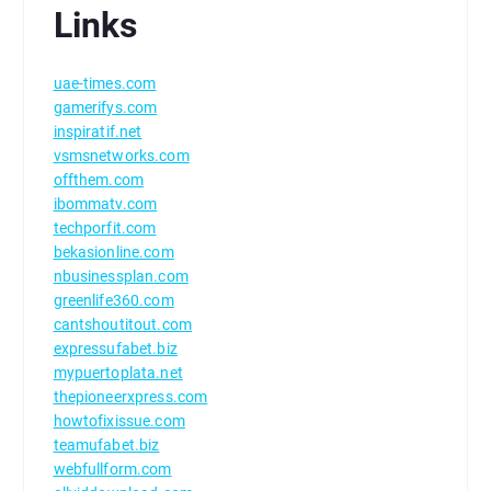
Links
uae-times.com
gamerifys.com
inspiratif.net
vsmsnetworks.com
offthem.com
ibommatv.com
techporfit.com
bekasionline.com
nbusinessplan.com
greenlife360.com
cantshoutitout.com
expressufabet.biz
mypuertoplata.net
thepioneerxpress.com
howtofixissue.com
teamufabet.biz
webfullform.com