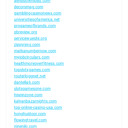
allviddownload.com
decorsmag.com
gamblingcasinonews.com
universitiesofamerica.net
progameofbrands.com
qbreview.org
servicewueste.org
zippyrevs.com
matkanumbernow.com
myjobcirculars.com
healthmoreoverfitness.com
topslotxgames.com
routerloggnet.net
dantella6.com
slotsgamesone.com
hispinzone.com
kalyanbazarnights.com
top-online-casino-usa.com
honghuidoor.com
flowingtravel.com
nineniki.com