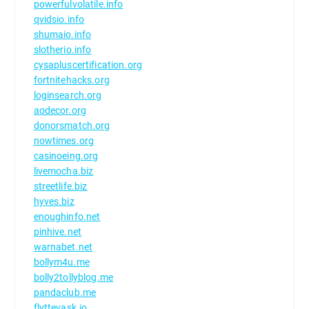
powerfulvolatile.info
qvidsio.info
shumaio.info
slotherio.info
cysapluscertification.org
fortnitehacks.org
loginsearch.org
aodecor.org
donorsmatch.org
nowtimes.org
casinoeing.org
livemocha.biz
streetlife.biz
hyves.biz
enoughinfo.net
pinhive.net
warnabet.net
bollym4u.me
bolly2tollyblog.me
pandaclub.me
flyttevask.io