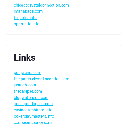
chicagocrystalconnection.com
imanabadii.com
trilipohu.info
appruptio.info
Links
punjwanis.com
the-parcs-clematiscondos.com
jusu-gb.com
thecarepet.com
blogwriterplus.com
guestpostingseo.com
casinogambitpro.info
pokerplaymasters.info
courseoncourse.com