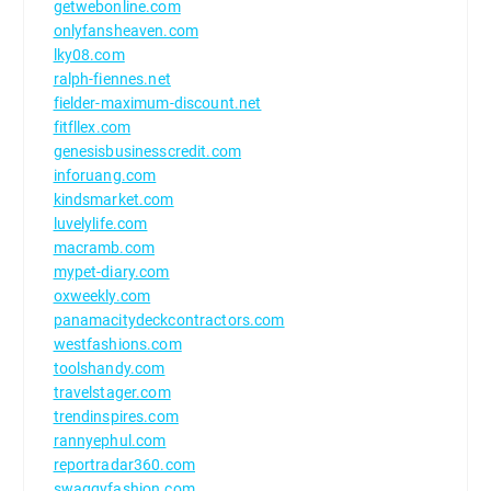
getwebonline.com
onlyfansheaven.com
lky08.com
ralph-fiennes.net
fielder-maximum-discount.net
fitfllex.com
genesisbusinesscredit.com
inforuang.com
kindsmarket.com
luvelylife.com
macramb.com
mypet-diary.com
oxweekly.com
panamacitydeckcontractors.com
westfashions.com
toolshandy.com
travelstager.com
trendinspires.com
rannyephul.com
reportradar360.com
swaggyfashion.com