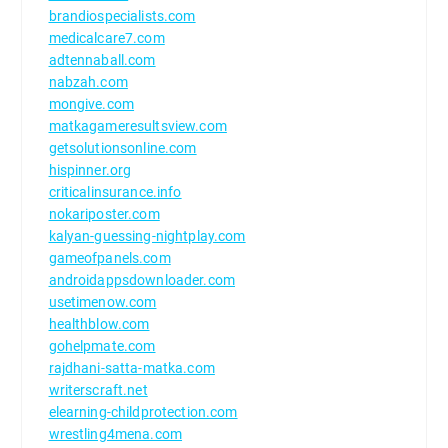
brandiospecialists.com
medicalcare7.com
adtennaball.com
nabzah.com
mongive.com
matkagameresultsview.com
getsolutionsonline.com
hispinner.org
criticalinsurance.info
nokariposter.com
kalyan-guessing-nightplay.com
gameofpanels.com
androidappsdownloader.com
usetimenow.com
healthblow.com
gohelpmate.com
rajdhani-satta-matka.com
writerscraft.net
elearning-childprotection.com
wrestling4mena.com