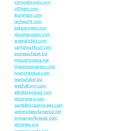
vsmsnetworks.com
offthem.com
ibommatv.com
techporfit.com
bekasionline.com
nbusinessplan.com
greenlife360.com
cantshoutitout.com
expressufabet.biz
mypuertoplata.net
thepioneerxpress.com
howtofixissue.com
teamufabet.biz
webfullform.com
allviddownload.com
decorsmag.com
gamblingcasinonews.com
universitiesofamerica.net
progameofbrands.com
qbreview.org
servicewueste.org