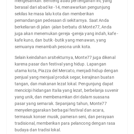
mengesankan. Benteng abad pertengahan ini, yang
berasal dari abad ke -14, menawarkan pengunjung
sekilas ke masa lalu kota dan memberikan
pemandangan pedesaan di sekitarnya. Saat Anda
berkeliaran di jalan -jalan berbatu di Monte77, Anda
juga akan menemukan gereja -gereja yang indah, kafe -
kafe kuno, dan butik -butik yang menawan, yang
semuanya menambah pesona unik kota.
Selain keindahan arsitekturnya, Monte77 juga dikenal
karena pasar dan festival yang hidup. Lapangan
utama kota, Piazza del Mercato, menjadi hidup dengan
penjual yang menjual produk segar, kerajinan buatan
tangan, dan makanan lezat lokal. Pengunjung dapat
mencicipi hidangan Italia yang lezat, berbelanja suvenir
yang unik, dan membenamkan diri dalam suasana
pasar yang semarak. Sepanjang tahun, Monte77
menyelenggarakan berbagai festival dan acara,
termasuk konser musik, pameran seni, dan perayaan
tradisional, memberikan para pelancong dengan rasa
budaya dan tradisi lokal.