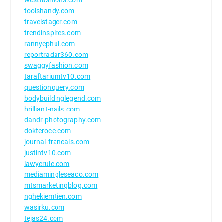
toolshandy.com
travelstager.com
trendinspires.com
rannyephul.com
reportradar360.com
swaggyfashion.com
taraftariumtv10.com
questionquery.com
bodybuildinglegend.com
brilliant-nails.com
dandr-photography.com
dokteroce.com
journal-francais.com
justintv10.com
lawyerule.com
mediamingleseaco.com
mtsmarketingblog.com
nghekiemtien.com
wasirku.com
tejas24.com