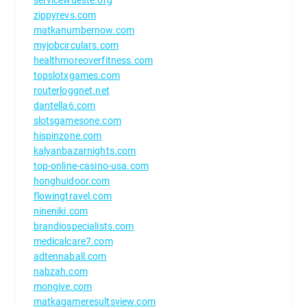
zippyrevs.com
matkanumbernow.com
myjobcirculars.com
healthmoreoverfitness.com
topslotxgames.com
routerloggnet.net
dantella6.com
slotsgamesone.com
hispinzone.com
kalyanbazarnights.com
top-online-casino-usa.com
honghuidoor.com
flowingtravel.com
nineniki.com
brandiospecialists.com
medicalcare7.com
adtennaball.com
nabzah.com
mongive.com
matkagameresultsview.com