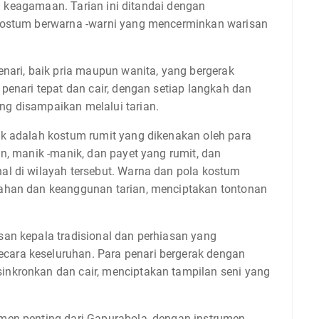
ual keagamaan. Tarian ini ditandai dengan
 kostum berwarna -warni yang mencerminkan warisan
enari, baik pria maupun wanita, yang bergerak
penari tepat dan cair, dengan setiap langkah dan
g disampaikan melalui tarian.
ok adalah kostum rumit yang dikenakan oleh para
n, manik -manik, dan payet yang rumit, dan
al di wilayah tersebut. Warna dan pola kostum
dahan dan keanggunan tarian, menciptakan tontonan
san kepala tradisional dan perhiasan yang
ara keseluruhan. Para penari bergerak dengan
inkronkan dan cair, menciptakan tampilan seni yang
men penting dari Gapurabola, dengan instrumen