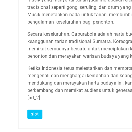
tradisional seperti gong, seruling, dan drum yan
Musik menetapkan nada untuk tarian, membimbi
pengalaman keseluruhan bagi penonton.
Secara keseluruhan, Gapurabola adalah harta b
keanggunan tarian tradisional Sumatra. Koreogra
memikat semuanya bersatu untuk menciptakan k
penonton dan merayakan warisan budaya yang ka
Ketika Indonesia terus melestarikan dan memprom
mengenali dan menghargai keindahan dan keangg
mendukung dan merayakan harta budaya ini, ka
berkembang dan memikat audiens untuk generas
[ad_2]
slot