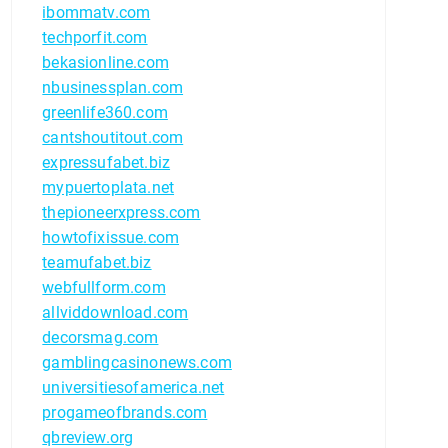
ibommatv.com
techporfit.com
bekasionline.com
nbusinessplan.com
greenlife360.com
cantshoutitout.com
expressufabet.biz
mypuertoplata.net
thepioneerxpress.com
howtofixissue.com
teamufabet.biz
webfullform.com
allviddownload.com
decorsmag.com
gamblingcasinonews.com
universitiesofamerica.net
progameofbrands.com
qbreview.org