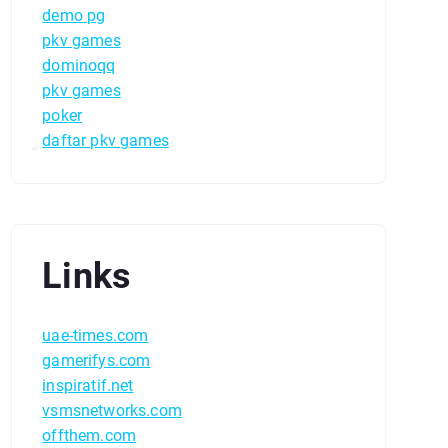
demo pg
pkv games
dominoqq
pkv games
poker
daftar pkv games
Links
uae-times.com
gamerifys.com
inspiratif.net
vsmsnetworks.com
offthem.com