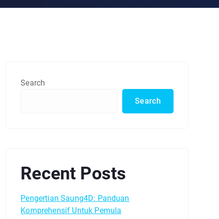
Search
Search
Recent Posts
Pengertian Saung4D: Panduan
Komprehensif Untuk Pemula