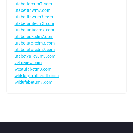
ufabettersum7.com
ufabettinwm7.com
ufabettinwum3.com
ufabetunitedm3.com
ufabetunitedm7.com
ufabetuskedm7.com
ufabetutoredm3.com
ufabetutoredm7.com
ufabetvalleyum3.com
veloxview.com
westufabetm3.com
whiskeybrothersllc.com
wildufabetum7.com