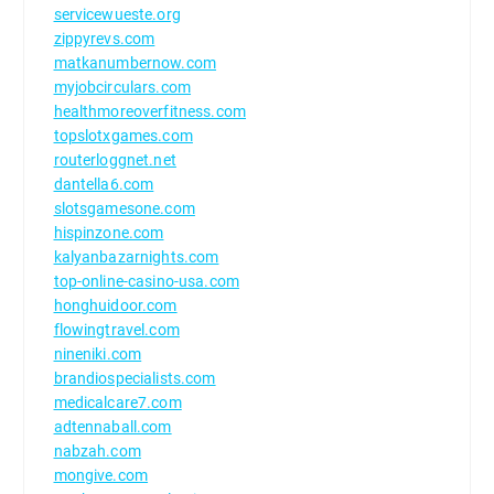
servicewueste.org
zippyrevs.com
matkanumbernow.com
myjobcirculars.com
healthmoreoverfitness.com
topslotxgames.com
routerloggnet.net
dantella6.com
slotsgamesone.com
hispinzone.com
kalyanbazarnights.com
top-online-casino-usa.com
honghuidoor.com
flowingtravel.com
nineniki.com
brandiospecialists.com
medicalcare7.com
adtennaball.com
nabzah.com
mongive.com