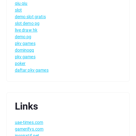
qiu qiu
slot
demo slot gratis
slot demo pg
live draw hk
demo pg
pkv games
dominoqq
pkv games
poker
daftar pkv games
Links
uae-times.com
gamerifys.com
inspiratif.net