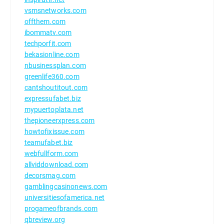
vsmsnetworks.com
offthem.com
ibommatv.com
techporfit.com
bekasionline.com
nbusinessplan.com
greenlife360.com
cantshoutitout.com
expressufabet.biz
mypuertoplata.net
thepioneerxpress.com
howtofixissue.com
teamufabet.biz
webfullform.com
allviddownload.com
decorsmag.com
gamblingcasinonews.com
universitiesofamerica.net
progameofbrands.com
qbreview.org