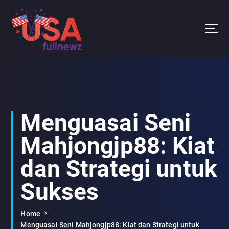
S
k
i
p
t
Raih maxwin besar dengan slot gacor PG Soft ber-RTP tinggi malam ini. Pilihan
o
terbaik untuk hasil bermain yang menguntungkan.
c
o
n
t
Menguasai Seni
e
n
Mahjongjp88: Kiat
t
dan Strategi untuk
Sukses
Home
Menguasai Seni Mahjongjp88: Kiat dan Strategi untuk