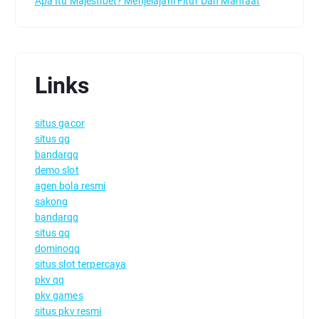
Apa Itu Majestibet? Menjelajahi Fitur Dan Manfaat
Links
situs gacor
situs qq
bandarqq
demo slot
agen bola resmi
sakong
bandarqq
situs qq
dominoqq
situs slot terpercaya
pkv qq
pkv games
situs pkv resmi