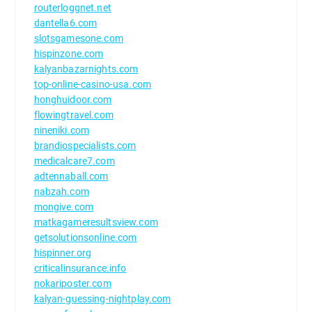
routerloggnet.net
dantella6.com
slotsgamesone.com
hispinzone.com
kalyanbazarnights.com
top-online-casino-usa.com
honghuidoor.com
flowingtravel.com
nineniki.com
brandiospecialists.com
medicalcare7.com
adtennaball.com
nabzah.com
mongive.com
matkagameresultsview.com
getsolutionsonline.com
hispinner.org
criticalinsurance.info
nokariposter.com
kalyan-guessing-nightplay.com