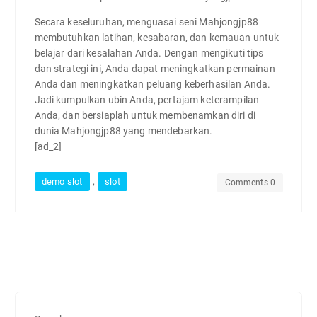
Secara keseluruhan, menguasai seni Mahjongjp88
membutuhkan latihan, kesabaran, dan kemauan untuk
belajar dari kesalahan Anda. Dengan mengikuti tips
dan strategi ini, Anda dapat meningkatkan permainan
Anda dan meningkatkan peluang keberhasilan Anda.
Jadi kumpulkan ubin Anda, pertajam keterampilan
Anda, dan bersiaplah untuk membenamkan diri di
dunia Mahjongjp88 yang mendebarkan.
[ad_2]
,
demo slot
slot
Comments 0