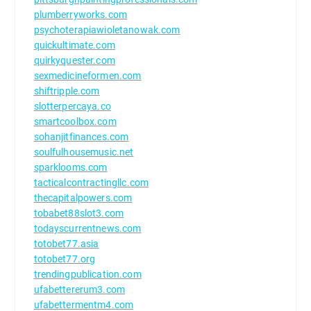
plumberryworks.com
psychoterapiawioletanowak.com
quickultimate.com
quirkyquester.com
sexmedicineformen.com
shiftripple.com
slotterpercaya.co
smartcoolbox.com
sohanjitfinances.com
soulfulhousemusic.net
sparklooms.com
tacticalcontractingllc.com
thecapitalpowers.com
tobabet88slot3.com
todayscurrentnews.com
totobet77.asia
totobet77.org
trendingpublication.com
ufabettererum3.com
ufabettermentm4.com