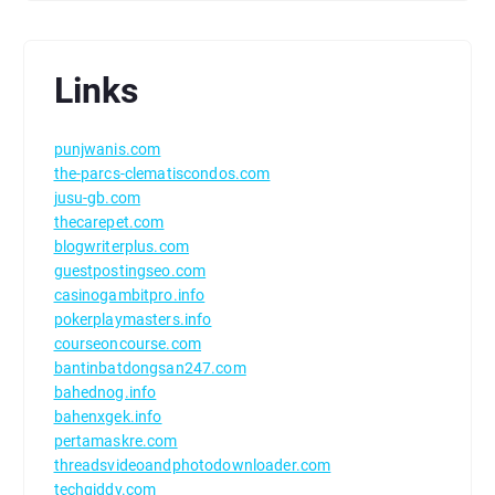
Links
punjwanis.com
the-parcs-clematiscondos.com
jusu-gb.com
thecarepet.com
blogwriterplus.com
guestpostingseo.com
casinogambitpro.info
pokerplaymasters.info
courseoncourse.com
bantinbatdongsan247.com
bahednog.info
bahenxgek.info
pertamaskre.com
threadsvideoandphotodownloader.com
techgiddy.com