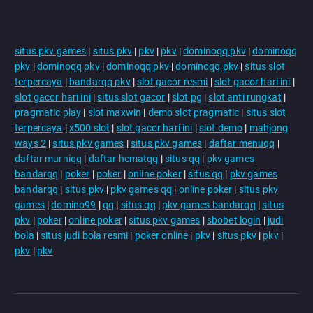
situs pkv games
|
situs pkv
|
pkv
|
pkv
|
dominoqq pkv
|
dominoqq
pkv
|
dominoqq pkv
|
dominoqq pkv
|
dominoqq pkv
|
situs slot
terpercaya
|
bandarqq pkv
|
slot gacor resmi
|
slot gacor hari ini
|
slot gacor hari ini
|
situs slot gacor
|
slot pg
|
slot anti rungkat
|
pragmatic play
|
slot maxwin
|
demo slot pragmatic
|
situs slot
terpercaya
|
x500 slot
|
slot gacor hari ini
|
slot demo
|
mahjong
ways 2
|
situs pkv games
|
situs pkv games
|
daftar menuqq
|
daftar murniqq
|
daftar hematqq
|
situs qq
|
pkv games
bandarqq
|
poker
|
poker
|
online poker
|
situs qq
|
pkv games
bandarqq
|
situs pkv
|
pkv games qq
|
online poker
|
situs pkv
games
|
domino99
|
qq
|
situs qq
|
pkv games bandarqq
|
situs
pkv
|
poker
|
online poker
|
situs pkv games
|
sbobet login
|
judi
bola
|
situs judi bola resmi
|
poker online
|
pkv
|
situs pkv
|
pkv
|
pkv
|
pkv