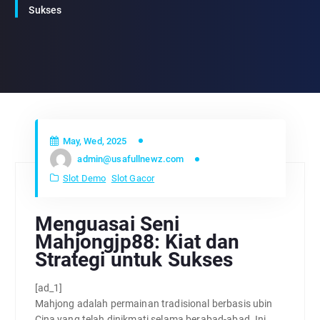
Sukses
May, Wed, 2025
admin@usafullnewz.com
Slot Demo
Slot Gacor
Menguasai Seni
Mahjongjp88: Kiat dan
Strategi untuk Sukses
[ad_1]
Mahjong adalah permainan tradisional berbasis ubin
Cina yang telah dinikmati selama berabad-abad. Ini