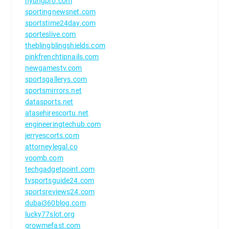
hyungpro.com
sportingnewsnet.com
sportstime24day.com
sporteslive.com
theblingblingshields.com
pinkfrenchtipnails.com
newgamestv.com
sportsgallerys.com
sportsmirrors.net
datasports.net
atasehirescortu.net
engineeringtechub.com
jerryescorts.com
attorneylegal.co
voomb.com
techgadgetpoint.com
tvsportsguide24.com
sportsreviews24.com
dubai360blog.com
lucky77slot.org
growmefast.com