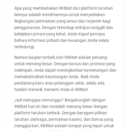
Apa yang membedakan 988bet dari platform taruhan
lainnya adalah komitmennya untuk menyediakan
lingkungan permainan yang aman dan terjamin bagi
penggunanya. Dengan teknologi enkripsi canggih dan
kebijakan privasi yang ketat, Anda dapat percaya
bahwa informasi pribadi dan keuangan Anda selalu
terlindungi.
Namun bagian terbaik dari 988bet adalah peluang
untuk menang besar. Dengan bonus dan promosi yang
melimpah, Anda dapat meningkatkan kemenangan dan
memaksimalkan keuntungan Anda. Baik Anda
pendatang baru atau pelanggan setia, selalu ada
hadiah menarik menanti Anda di 988bet.
Jadi mengapa menunggu? Bergabunglah dengan
988bet hari ini dan mulailah menang besar dengan
platform taruhan terbaik. Dengan beragam pilihan
taruhan olahraga, permainan kasino, dan bonus yang
menggiurkan, 988bet adalah tempat yang tepat untuk