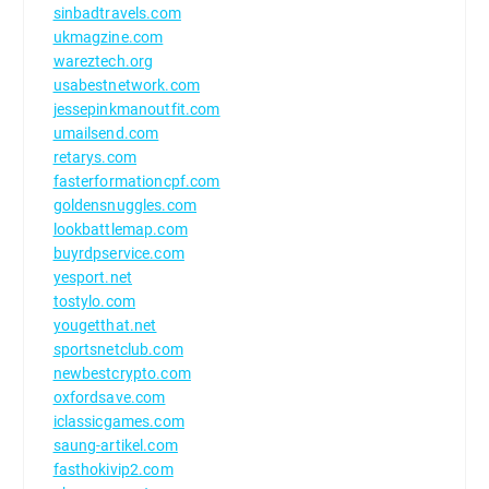
sinbadtravels.com
ukmagzine.com
wareztech.org
usabestnetwork.com
jessepinkmanoutfit.com
umailsend.com
retarys.com
fasterformationcpf.com
goldensnuggles.com
lookbattlemap.com
buyrdpservice.com
yesport.net
tostylo.com
yougetthat.net
sportsnetclub.com
newbestcrypto.com
oxfordsave.com
iclassicgames.com
saung-artikel.com
fasthokivip2.com