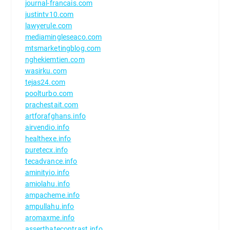
journal-francais.com
justintv10.com
lawyerule.com
mediamingleseaco.com
mtsmarketingblog.com
nghekiemtien.com
wasirku.com
tejas24.com
poolturbo.com
prachestait.com
artforafghans.info
airvendio.info
healthexe.info
puretecx.info
tecadvance.info
aminityio.info
amiolahu.info
ampacheme.info
ampullahu.info
aromaxme.info
asserthatecontrast.info