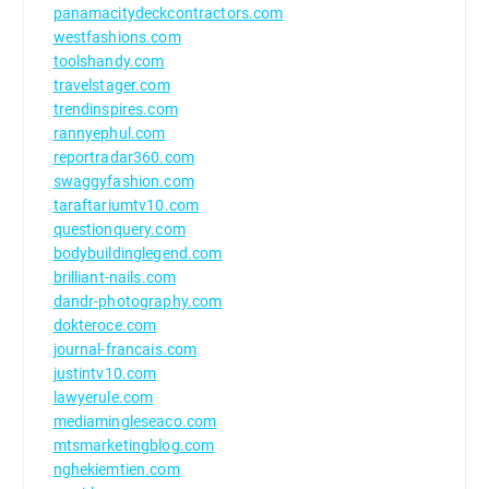
panamacitydeckcontractors.com
westfashions.com
toolshandy.com
travelstager.com
trendinspires.com
rannyephul.com
reportradar360.com
swaggyfashion.com
taraftariumtv10.com
questionquery.com
bodybuildinglegend.com
brilliant-nails.com
dandr-photography.com
dokteroce.com
journal-francais.com
justintv10.com
lawyerule.com
mediamingleseaco.com
mtsmarketingblog.com
nghekiemtien.com