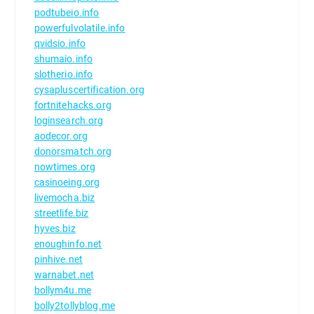
podtubeio.info
powerfulvolatile.info
qvidsio.info
shumaio.info
slotherio.info
cysapluscertification.org
fortnitehacks.org
loginsearch.org
aodecor.org
donorsmatch.org
nowtimes.org
casinoeing.org
livemocha.biz
streetlife.biz
hyves.biz
enoughinfo.net
pinhive.net
warnabet.net
bollym4u.me
bolly2tollyblog.me