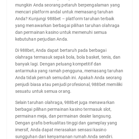
mungkin Anda seorang petaruh berpengalaman yang
mencari platform andal untuk memasang taruhan
Anda? Kunjungi 988bet – platform taruhan terbaik
yang menawarkan berbagai pilihan taruhan olahraga
dan permainan kasino untuk memenuhi semua
kebutuhan perjudian Anda.
Di 988bet, Anda dapat bertaruh pada berbagai
olahraga termasuk sepak bola, bola basket, tenis, dan
banyak lagi. Dengan peluang kompetitif dan
antarmuka yang ramah pengguna, memasang taruhan
Anda tidak pernah semudah ini. Apakah Anda seorang
penjudi biasa atau penjudi profesional, 988bet memiliki
sesuatu untuk semua orang.
Selain taruhan olahraga, 988bet juga menawarkan
berbagai pilihan permainan kasino termasuk slot,
permainan meja, dan permainan dealer langsung.
Dengan grafis berkualitas tinggi dan gameplay yang
imersif, Anda dapat merasakan sensasi kasino
sungguhan dari kenyamanan rumah Anda sendiri.