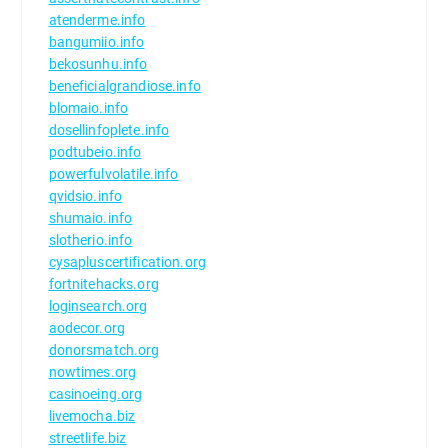
atenderme.info
bangumiio.info
bekosunhu.info
beneficialgrandiose.info
blomaio.info
dosellinfoplete.info
podtubeio.info
powerfulvolatile.info
qvidsio.info
shumaio.info
slotherio.info
cysapluscertification.org
fortnitehacks.org
loginsearch.org
aodecor.org
donorsmatch.org
nowtimes.org
casinoeing.org
livemocha.biz
streetlife.biz