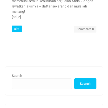
memenuhi semua kebutuhan perjudian Anda. Jangan
lewatkan aksinya – daftar sekarang dan mulailah
menang!
[ad_2]
slot
Comments 0
Search
Search