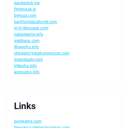
pandaclub.me
flyttevask.io
byhous.com
hartfordplazahotel.com
m-918kissapk.com
nabavkame.info
gakbiasa.com
iflowerhu.info
chicagocrystalconnection.com
imanabadii.com
trilipohu.info
appruptio.info
Links
punjwanis.com
the-parcs-clematiscondos.com