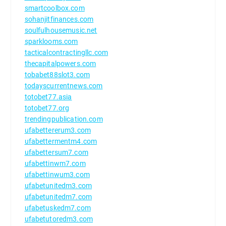
smartcoolbox.com
sohanjitfinances.com
soulfulhousemusic.net
sparklooms.com
tacticalcontractingllc.com
thecapitalpowers.com
tobabet88slot3.com
todayscurrentnews.com
totobet77.asia
totobet77.org
trendingpublication.com
ufabettererum3.com
ufabettermentm4.com
ufabettersum7.com
ufabettinwm7.com
ufabettinwum3.com
ufabetunitedm3.com
ufabetunitedm7.com
ufabetuskedm7.com
ufabetutoredm3.com