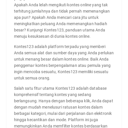
Apakah Anda lelah mengikuti kontes online yang tak
terhitung jumlahnya dan tidak pernah memenangkan
apa pun? Apakah Anda mencari cara jitu untuk
meningkatkan peluang Anda memenangkan hadiah
besar? Kunjungi Kontes123, panduan utama Anda
menuju kesuksesan di dunia kontes online.
Kontes123 adalah platform terpadu yang memberi
Anda semua alat dan sumber daya yang Anda perlukan
untuk menang besar dalam kontes online. Baik Anda
penggemar kontes berpengalaman atau pemula yang
ingin mencoba sesuatu, Kontes123 memiliki sesuatu
untuk semua orang.
Salah satu fitur utama Kontes123 adalah database
komprehensif tentang kontes yang sedang
berlangsung. Hanya dengan beberapa klik, Anda dapat
dengan mudah menelusuri ratusan kontes dalam
berbagai kategori, mulai dari perjalanan dan elektronik
hingga kecantikan dan mode. Platform ini juga
memungkinkan Anda memfilter kontes berdasarkan