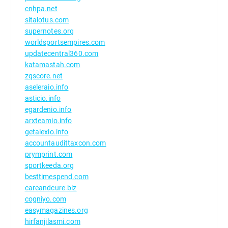
cnhpa.net
sitalotus.com
supernotes.org
worldsportsempires.com
updatecentral360.com
katamastah.com
zqscore.net
aseleraio.info
asticio.info
egardenio.info
arxteamio.info
getalexio.info
accountaudittaxcon.com
prymprint.com
sportkeeda.org
besttimespend.com
careandcure.biz
cogniyo.com
easymagazines.org
hirfanjilasmi.com