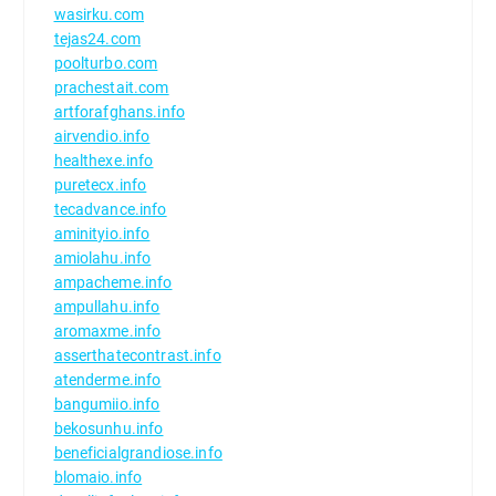
wasirku.com
tejas24.com
poolturbo.com
prachestait.com
artforafghans.info
airvendio.info
healthexe.info
puretecx.info
tecadvance.info
aminityio.info
amiolahu.info
ampacheme.info
ampullahu.info
aromaxme.info
asserthatecontrast.info
atenderme.info
bangumiio.info
bekosunhu.info
beneficialgrandiose.info
blomaio.info