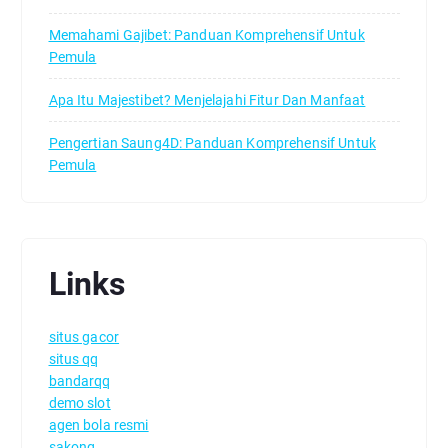
Memahami Gajibet: Panduan Komprehensif Untuk
Pemula
Apa Itu Majestibet? Menjelajahi Fitur Dan Manfaat
Pengertian Saung4D: Panduan Komprehensif Untuk
Pemula
Links
situs gacor
situs qq
bandarqq
demo slot
agen bola resmi
sakong