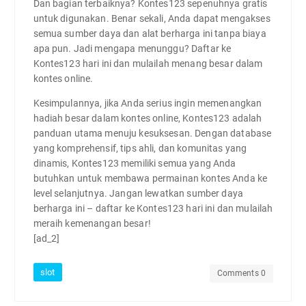
Dan bagian terbaiknya? Kontes123 sepenuhnya gratis
untuk digunakan. Benar sekali, Anda dapat mengakses
semua sumber daya dan alat berharga ini tanpa biaya
apa pun. Jadi mengapa menunggu? Daftar ke
Kontes123 hari ini dan mulailah menang besar dalam
kontes online.
Kesimpulannya, jika Anda serius ingin memenangkan
hadiah besar dalam kontes online, Kontes123 adalah
panduan utama menuju kesuksesan. Dengan database
yang komprehensif, tips ahli, dan komunitas yang
dinamis, Kontes123 memiliki semua yang Anda
butuhkan untuk membawa permainan kontes Anda ke
level selanjutnya. Jangan lewatkan sumber daya
berharga ini – daftar ke Kontes123 hari ini dan mulailah
meraih kemenangan besar!
[ad_2]
slot
Comments 0