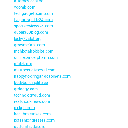
attorneylegal.co
voomb.com
techgadgetpoint.com
tvsportsguide24.com
sportsreviews24.com
dubai360blog.com
lucky77slot.org
growmefast.com
mahkotahokislot.com
onlinecancerpharm.com
ufalek.org
mattress-disposal.com
happyflooringandcabinets.com
bodybuildinglife.co
qrdoggy.com
technologygud.com
realshocknews.com
pickgb.com
healthmistakes.com
ksfashiondresses.com
patterntrader.org