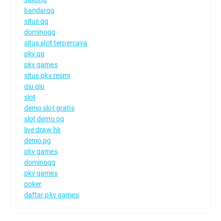
bandarqq
situs qq
dominoqq
situs slot terpercaya
pkv qq
pkv games
situs pkv resmi
qiu qiu
slot
demo slot gratis
slot demo pg
live draw hk
demo pg
pkv games
dominoqq
pkv games
poker
daftar pkv games