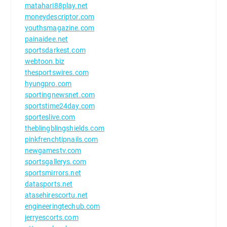
matahari88play.net
moneydescriptor.com
youthsmagazine.com
painaidee.net
sportsdarkest.com
webtoon.biz
thesportswires.com
hyungpro.com
sportingnewsnet.com
sportstime24day.com
sporteslive.com
theblingblingshields.com
pinkfrenchtipnails.com
newgamestv.com
sportsgallerys.com
sportsmirrors.net
datasports.net
atasehirescortu.net
engineeringtechub.com
jerryescorts.com