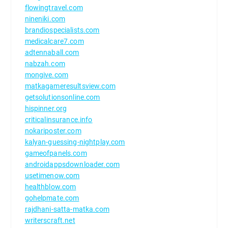
flowingtravel.com
nineniki.com
brandiospecialists.com
medicalcare7.com
adtennaball.com
nabzah.com
mongive.com
matkagameresultsview.com
getsolutionsonline.com
hispinner.org
criticalinsurance.info
nokariposter.com
kalyan-guessing-nightplay.com
gameofpanels.com
androidappsdownloader.com
usetimenow.com
healthblow.com
gohelpmate.com
rajdhani-satta-matka.com
writerscraft.net