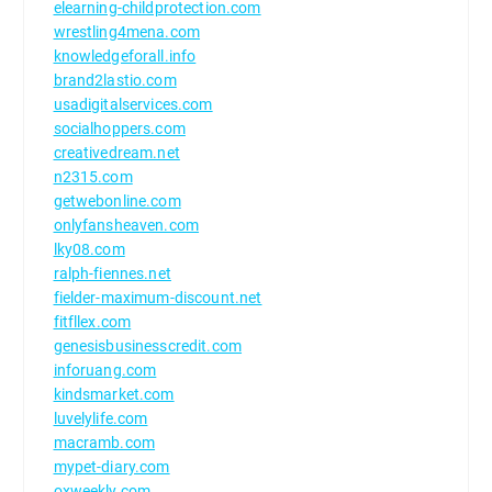
elearning-childprotection.com
wrestling4mena.com
knowledgeforall.info
brand2lastio.com
usadigitalservices.com
socialhoppers.com
creativedream.net
n2315.com
getwebonline.com
onlyfansheaven.com
lky08.com
ralph-fiennes.net
fielder-maximum-discount.net
fitfllex.com
genesisbusinesscredit.com
inforuang.com
kindsmarket.com
luvelylife.com
macramb.com
mypet-diary.com
oxweekly.com