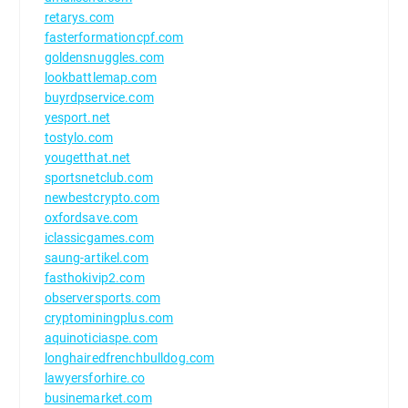
retarys.com
fasterformationcpf.com
goldensnuggles.com
lookbattlemap.com
buyrdpservice.com
yesport.net
tostylo.com
yougetthat.net
sportsnetclub.com
newbestcrypto.com
oxfordsave.com
iclassicgames.com
saung-artikel.com
fasthokivip2.com
observersports.com
cryptominingplus.com
aquinoticiaspe.com
longhairedfrenchbulldog.com
lawyersforhire.co
businemarket.com