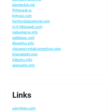
pandaclub.me
flyttevask.io
byhous.com
hartfordplazahotel.com
m-918kissapk.com
nabavkame.info
gakbiasa.com
iflowerhu.info
chicagocrystalconnection.com
imanabadii.com
trilipohu.info
appruptio.info
Links
uae-times.com