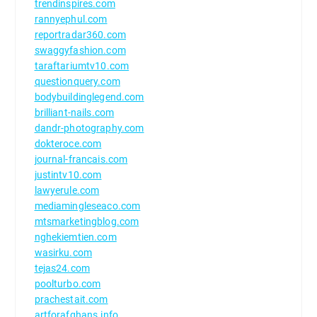
trendinspires.com
rannyephul.com
reportradar360.com
swaggyfashion.com
taraftariumtv10.com
questionquery.com
bodybuildinglegend.com
brilliant-nails.com
dandr-photography.com
dokteroce.com
journal-francais.com
justintv10.com
lawyerule.com
mediamingleseaco.com
mtsmarketingblog.com
nghekiemtien.com
wasirku.com
tejas24.com
poolturbo.com
prachestait.com
artforafghans.info