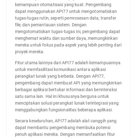
kemampuan otomatisasi yang kuat. Pengembang
dapat menggunakan API77 untuk mengotomatiskan
tugas-tugas rutin, seperti pemrosesan data, transfer
file, dan pemantauan sistem. Dengan
mengotomatiskan tugas-tugas ini, pengembang dapat
menghemat waktu dan sumber daya, memungkinkan
mereka untuk fokus pada aspek yang lebih penting dari
proyek mereka.
Fitur utama lainnya dari API77 adalah kemampuannya
untuk memfasilitasi komunikasi antara aplikasi
perangkat lunak yang berbeda. Dengan API77,
pengembang dapat membuat API yang memungkinkan
berbagai aplikasi bertukar informasi dan berinteraksi
satu sama lain. Hal ini khususnya berguna untuk
menciptakan solusi perangkat lunak terintegrasi yang
menggabungkan fungsionalitas beberapa aplikasi.
Secara keseluruhan, API77 adalah alat canggih yang
dapat membantu pengembang membuka potensi
penuh aplikasi mereka. Dengan memanfaatkan fitur