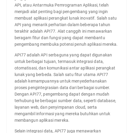
API, atau Antarmuka Pemrograman Aplikasi, telah
menjadi alat penting bagi pengembang yang ingin
membuat aplikasi perangkat lunak inovatif. Salah satu
API yang menarik perhatian dalam beberapa tahun
terakhir adalah API77. Alat canggih ini menawarkan
beragam fitur dan fungsi yang dapat membantu
pengembang membuka potensi penuh aplikasi mereka.
API77 adalah API serbaguna yang dapat digunakan
untuk berbagai tujuan, termasuk integrasi data,
otomatisasi, dan komunikasi antar aplikasi perangkat
lunak yang berbeda. Salah satu fitur utama API77
adalah kemampuannya untuk menyederhanakan
proses pengintegrasian data dari berbagai sumber.
Dengan API77, pengembang dapat dengan mudah
terhubung ke berbagai sumber data, seperti database,
layanan web, dan penyimpanan cloud, serta
mengambil informasi yang mereka butuhkan untuk
membangun aplikasi mereka.
Selain integrasi data, API77 juga menawarkan