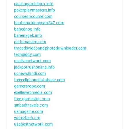
casinogambitpro.info
pokerplaymasters.info
courseoncourse.com
bantinbatdongsan247.com
bahednog.info
bahenxgek.info
pertamaskre.com
threadsvideoandphotodownloader.com
techgiddy.com
usalivenetwork.com
jackpotrushonline.info
ucnewshindi.com
freecellphonedatabase.com
gamersrope.com
exellewebmedia.com
free-gamestop.com
sinbadtravels.com
ukmagzine.com
wareztech.org
usabestnetwork.com