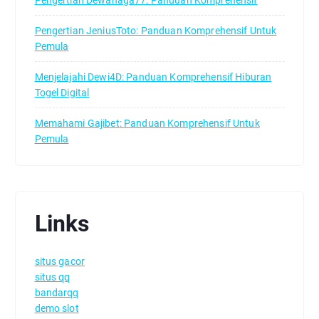
Pengertian JeniusToto: Panduan Komprehensif Untuk
Pemula
Menjelajahi Dewi4D: Panduan Komprehensif Hiburan
Togel Digital
Memahami Gajibet: Panduan Komprehensif Untuk
Pemula
Links
situs gacor
situs qq
bandarqq
demo slot