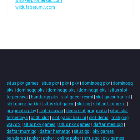
whiskeybrothersllc.com
wildufabetum7.com
situs pkv games
|
situs pkv
|
pkv
|
pkv
|
dominoqq pkv
|
dominoqq
pkv
|
dominoqq pkv
|
dominoqq pkv
|
dominoqq pkv
|
situs slot
terpercaya
|
bandarqq pkv
|
slot gacor resmi
|
slot gacor hari ini
|
slot gacor hari ini
|
situs slot gacor
|
slot pg
|
slot anti rungkat
|
pragmatic play
|
slot maxwin
|
demo slot pragmatic
|
situs slot
terpercaya
|
x500 slot
|
slot gacor hari ini
|
slot demo
|
mahjong
ways 2
|
situs pkv games
|
situs pkv games
|
daftar menuqq
|
daftar murniqq
|
daftar hematqq
|
situs qq
|
pkv games
bandarqq
|
poker
|
poker
|
online poker
|
situs qq
|
pkv games