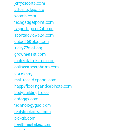
jerryescorts.com
attorneylegal.co
voomb.com
techgadgetpoint.com
tvsportsguide24.com
sportsreviews24.com
dubai360blog.com
lucky77slot.org
growmefast.com
mahkotahokislot.com
onlinecancerpharm.com
ufalek.org
mattress-disposal.com
happyflooringandcabinets.com
bodybuildinglife.co
qrdoggy.com
technologygud.com
realshocknews.com
pickgb.com
healthmistakes.com