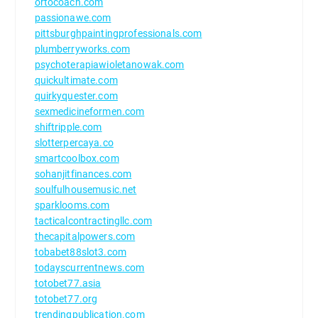
ortocoach.com
passionawe.com
pittsburghpaintingprofessionals.com
plumberryworks.com
psychoterapiawioletanowak.com
quickultimate.com
quirkyquester.com
sexmedicineformen.com
shiftripple.com
slotterpercaya.co
smartcoolbox.com
sohanjitfinances.com
soulfulhousemusic.net
sparklooms.com
tacticalcontractingllc.com
thecapitalpowers.com
tobabet88slot3.com
todayscurrentnews.com
totobet77.asia
totobet77.org
trendingpublication.com