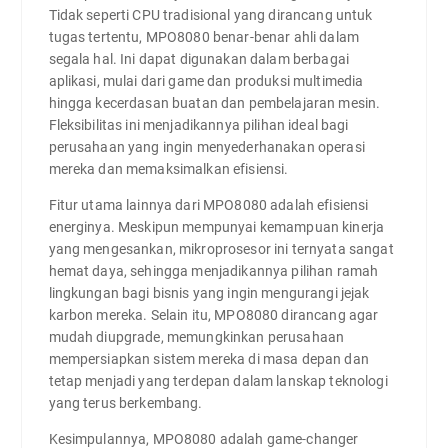
Tidak seperti CPU tradisional yang dirancang untuk
tugas tertentu, MPO8080 benar-benar ahli dalam
segala hal. Ini dapat digunakan dalam berbagai
aplikasi, mulai dari game dan produksi multimedia
hingga kecerdasan buatan dan pembelajaran mesin.
Fleksibilitas ini menjadikannya pilihan ideal bagi
perusahaan yang ingin menyederhanakan operasi
mereka dan memaksimalkan efisiensi.
Fitur utama lainnya dari MPO8080 adalah efisiensi
energinya. Meskipun mempunyai kemampuan kinerja
yang mengesankan, mikroprosesor ini ternyata sangat
hemat daya, sehingga menjadikannya pilihan ramah
lingkungan bagi bisnis yang ingin mengurangi jejak
karbon mereka. Selain itu, MPO8080 dirancang agar
mudah diupgrade, memungkinkan perusahaan
mempersiapkan sistem mereka di masa depan dan
tetap menjadi yang terdepan dalam lanskap teknologi
yang terus berkembang.
Kesimpulannya, MPO8080 adalah game-changer