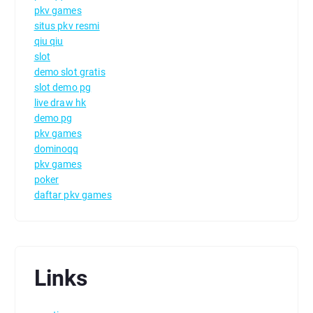
pkv games
situs pkv resmi
qiu qiu
slot
demo slot gratis
slot demo pg
live draw hk
demo pg
pkv games
dominoqq
pkv games
poker
daftar pkv games
Links