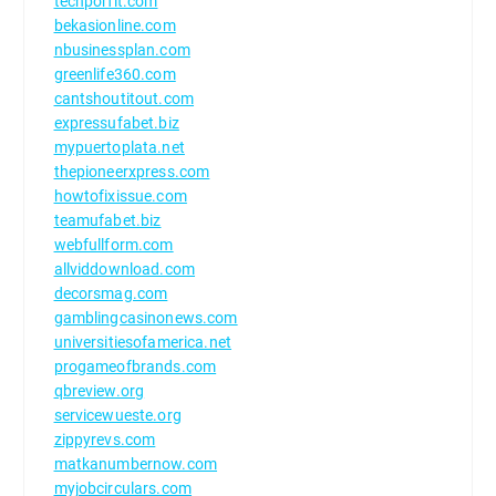
techporfit.com
bekasionline.com
nbusinessplan.com
greenlife360.com
cantshoutitout.com
expressufabet.biz
mypuertoplata.net
thepioneerxpress.com
howtofixissue.com
teamufabet.biz
webfullform.com
allviddownload.com
decorsmag.com
gamblingcasinonews.com
universitiesofamerica.net
progameofbrands.com
qbreview.org
servicewueste.org
zippyrevs.com
matkanumbernow.com
myjobcirculars.com