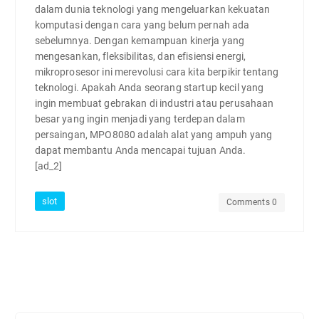
dalam dunia teknologi yang mengeluarkan kekuatan
komputasi dengan cara yang belum pernah ada
sebelumnya. Dengan kemampuan kinerja yang
mengesankan, fleksibilitas, dan efisiensi energi,
mikroprosesor ini merevolusi cara kita berpikir tentang
teknologi. Apakah Anda seorang startup kecil yang
ingin membuat gebrakan di industri atau perusahaan
besar yang ingin menjadi yang terdepan dalam
persaingan, MPO8080 adalah alat yang ampuh yang
dapat membantu Anda mencapai tujuan Anda.
[ad_2]
slot
Comments 0