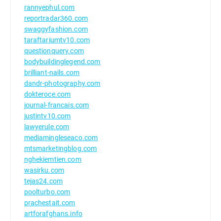
rannyephul.com
reportradar360.com
swaggyfashion.com
taraftariumtv10.com
questionquery.com
bodybuildinglegend.com
brilliant-nails.com
dandr-photography.com
dokteroce.com
journal-francais.com
justintv10.com
lawyerule.com
mediamingleseaco.com
mtsmarketingblog.com
nghekiemtien.com
wasirku.com
tejas24.com
poolturbo.com
prachestait.com
artforafghans.info