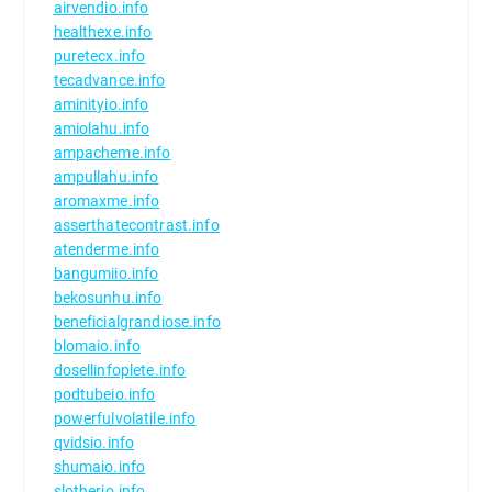
airvendio.info
healthexe.info
puretecx.info
tecadvance.info
aminityio.info
amiolahu.info
ampacheme.info
ampullahu.info
aromaxme.info
asserthatecontrast.info
atenderme.info
bangumiio.info
bekosunhu.info
beneficialgrandiose.info
blomaio.info
dosellinfoplete.info
podtubeio.info
powerfulvolatile.info
qvidsio.info
shumaio.info
slotherio.info