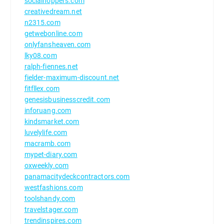
socialhoppers.com
creativedream.net
n2315.com
getwebonline.com
onlyfansheaven.com
lky08.com
ralph-fiennes.net
fielder-maximum-discount.net
fitfllex.com
genesisbusinesscredit.com
inforuang.com
kindsmarket.com
luvelylife.com
macramb.com
mypet-diary.com
oxweekly.com
panamacitydeckcontractors.com
westfashions.com
toolshandy.com
travelstager.com
trendinspires.com