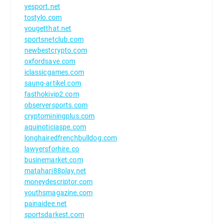
yesport.net
tostylo.com
yougetthat.net
sportsnetclub.com
newbestcrypto.com
oxfordsave.com
iclassicgames.com
saung-artikel.com
fasthokivip2.com
observersports.com
cryptominingplus.com
aquinoticiaspe.com
longhairedfrenchbulldog.com
lawyersforhire.co
businemarket.com
matahari88play.net
moneydescriptor.com
youthsmagazine.com
painaidee.net
sportsdarkest.com