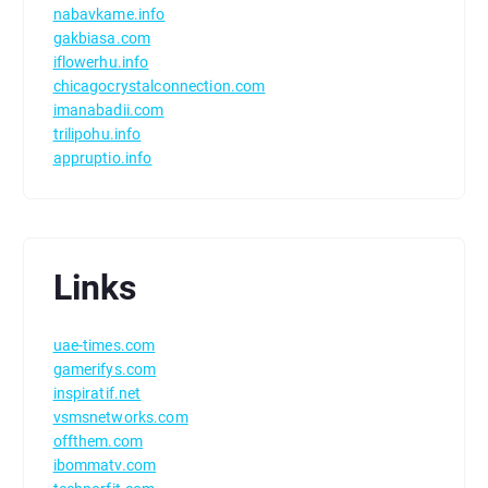
nabavkame.info
gakbiasa.com
iflowerhu.info
chicagocrystalconnection.com
imanabadii.com
trilipohu.info
appruptio.info
Links
uae-times.com
gamerifys.com
inspiratif.net
vsmsnetworks.com
offthem.com
ibommatv.com