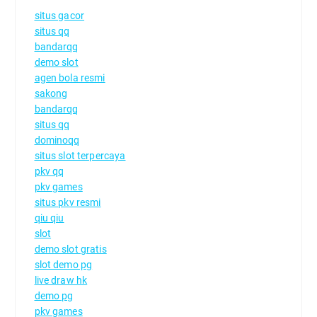
situs gacor
situs qq
bandarqq
demo slot
agen bola resmi
sakong
bandarqq
situs qq
dominoqq
situs slot terpercaya
pkv qq
pkv games
situs pkv resmi
qiu qiu
slot
demo slot gratis
slot demo pg
live draw hk
demo pg
pkv games