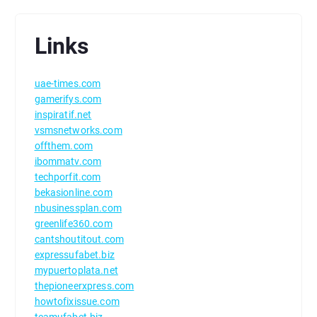
Links
uae-times.com
gamerifys.com
inspiratif.net
vsmsnetworks.com
offthem.com
ibommatv.com
techporfit.com
bekasionline.com
nbusinessplan.com
greenlife360.com
cantshoutitout.com
expressufabet.biz
mypuertoplata.net
thepioneerxpress.com
howtofixissue.com
teamufabet.biz