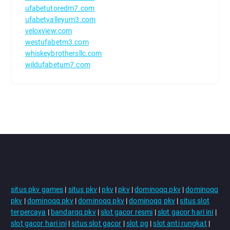
ufabetutoredm7.com
ufabetvalleyum3.com
veloxview.com
westufabetm3.com
whiskeybrothersllc.com
wildufabetum7.com
situs pkv games
|
situs pkv
|
pkv
|
pkv
|
dominoqq pkv
|
dominoqq
pkv
|
dominoqq pkv
|
dominoqq pkv
|
dominoqq pkv
|
situs slot
terpercaya
|
bandarqq pkv
|
slot gacor resmi
|
slot gacor hari ini
|
slot gacor hari ini
|
situs slot gacor
|
slot pg
|
slot anti rungkat
|