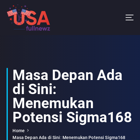
S
k
i
p
t
Raih maxwin besar dengan slot gacor PG Soft ber-RTP tinggi malam ini. Pilihan
o
terbaik untuk hasil bermain yang menguntungkan.
c
o
n
t
Masa Depan Ada
e
n
di Sini:
t
Menemukan
Potensi Sigma168
Home
Masa Depan Ada di Sini: Menemukan Potensi Sigma168