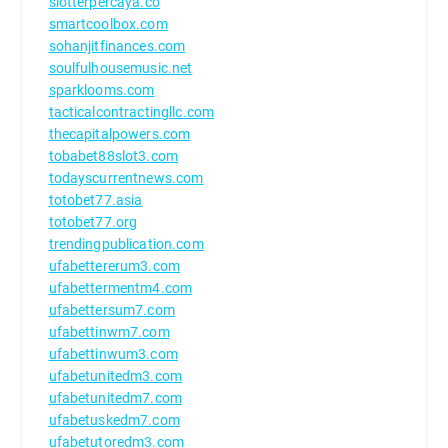
slotterpercaya.co
smartcoolbox.com
sohanjitfinances.com
soulfulhousemusic.net
sparklooms.com
tacticalcontractingllc.com
thecapitalpowers.com
tobabet88slot3.com
todayscurrentnews.com
totobet77.asia
totobet77.org
trendingpublication.com
ufabettererum3.com
ufabettermentm4.com
ufabettersum7.com
ufabettinwm7.com
ufabettinwum3.com
ufabetunitedm3.com
ufabetunitedm7.com
ufabetuskedm7.com
ufabetutoredm3.com