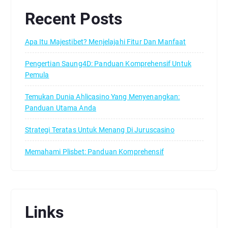
Recent Posts
Apa Itu Majestibet? Menjelajahi Fitur Dan Manfaat
Pengertian Saung4D: Panduan Komprehensif Untuk
Pemula
Temukan Dunia Ahlicasino Yang Menyenangkan:
Panduan Utama Anda
Strategi Teratas Untuk Menang Di Juruscasino
Memahami Plisbet: Panduan Komprehensif
Links