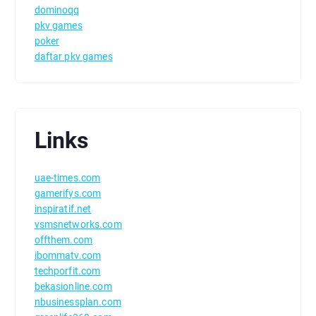
dominoqq
pkv games
poker
daftar pkv games
Links
uae-times.com
gamerifys.com
inspiratif.net
vsmsnetworks.com
offthem.com
ibommatv.com
techporfit.com
bekasionline.com
nbusinessplan.com