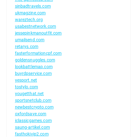
sinbadtravels.com
ukmagzine.com
wareztech.org
usabestnetwork.com
jessepinkmanoutfit.com
umailsend.com
retarys.com
fasterformationcpf.com
goldensnuggles.com
lookbattlemap.com
buyrdpservice.com
yesport.net
tostylo.com
yougetthat.net
sportsnetclub.com
newbestcrypto.com
oxfordsave.com
iclassicgames.com
saung-artikel.com
fasthokivip2.com