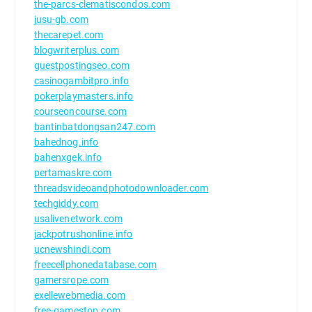
the-parcs-clematiscondos.com
jusu-gb.com
thecarepet.com
blogwriterplus.com
guestpostingseo.com
casinogambitpro.info
pokerplaymasters.info
courseoncourse.com
bantinbatdongsan247.com
bahednog.info
bahenxgek.info
pertamaskre.com
threadsvideoandphotodownloader.com
techgiddy.com
usalivenetwork.com
jackpotrushonline.info
ucnewshindi.com
freecellphonedatabase.com
gamersrope.com
exellewebmedia.com
free-gamestop.com