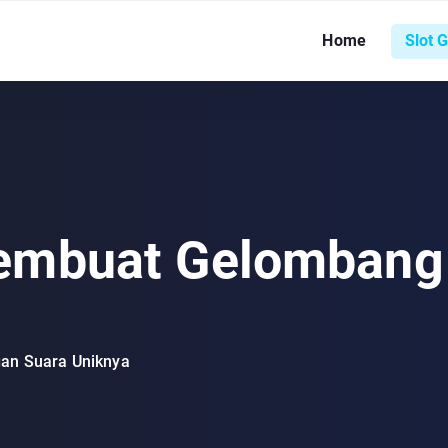
Home
Slot 
Membuat Gelombang
an Suara Uniknya