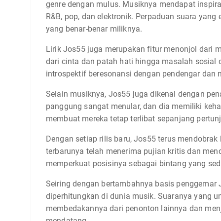
genre dengan mulus. Musiknya mendapat inspiras
R&B, pop, dan elektronik. Perpaduan suara yang e
yang benar-benar miliknya.
Lirik Jos55 juga merupakan fitur menonjol dari m
dari cinta dan patah hati hingga masalah sosial d
introspektif beresonansi dengan pendengar da
Selain musiknya, Jos55 juga dikenal dengan pen
panggung sangat menular, dan dia memiliki keh
membuat mereka tetap terlibat sepanjang pertun
Dengan setiap rilis baru, Jos55 terus mendobrak 
terbarunya telah menerima pujian kritis dan men
memperkuat posisinya sebagai bintang yang seda
Seiring dengan bertambahnya basis penggemar J
diperhitungkan di dunia musik. Suaranya yang un
membedakannya dari penonton lainnya dan menjad
mendatang.