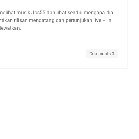
elihat musik Jos55 dan lihat sendiri mengapa dia
kan rilisan mendatang dan pertunjukan live – ini
lewatkan.
Comments 0