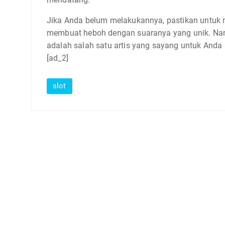
Jika Anda belum melakukannya, pastikan untuk m
membuat heboh dengan suaranya yang unik. Nanti
adalah salah satu artis yang sayang untuk Anda 
[ad_2]
slot