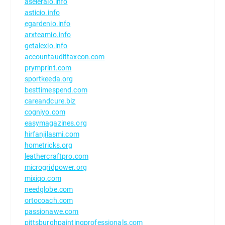
aseleraio.info
asticio.info
egardenio.info
arxteamio.info
getalexio.info
accountaudittaxcon.com
prymprint.com
sportkeeda.org
besttimespend.com
careandcure.biz
cogniyo.com
easymagazines.org
hirfanjilasmi.com
hometricks.org
leathercraftpro.com
microgridpower.org
mixiqo.com
needglobe.com
ortocoach.com
passionawe.com
pittsburghpaintingprofessionals.com