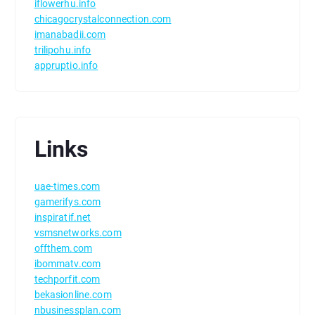
iflowerhu.info
chicagocrystalconnection.com
imanabadii.com
trilipohu.info
appruptio.info
Links
uae-times.com
gamerifys.com
inspiratif.net
vsmsnetworks.com
offthem.com
ibommatv.com
techporfit.com
bekasionline.com
nbusinessplan.com