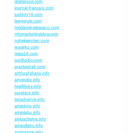
dokteroce.com
journal-francais.com
justintv10.com
lawyerule.com
mediamingleseaco.com
mtsmarketingblog.com
nghekiemtien.com
wasirku.com
tejas24.com
poolturbo.com
prachestait.com
artforafghans.info
airvendio.info
healthexe.info
puretecx.info
tecadvance.info
aminityio.info
amiolahu.info
ampacheme.info
ampullahu.info
aromaxme.info