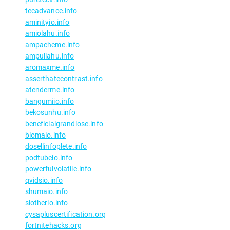
tecadvance.info
aminityio.info
amiolahu.info
ampacheme.info
ampullahu.info
aromaxme.info
asserthatecontrast.info
atenderme.info
bangumiio.info
bekosunhu.info
beneficialgrandiose.info
blomaio.info
dosellinfoplete.info
podtubeio.info
powerfulvolatile.info
qvidsio.info
shumaio.info
slotherio.info
cysapluscertification.org
fortnitehacks.org