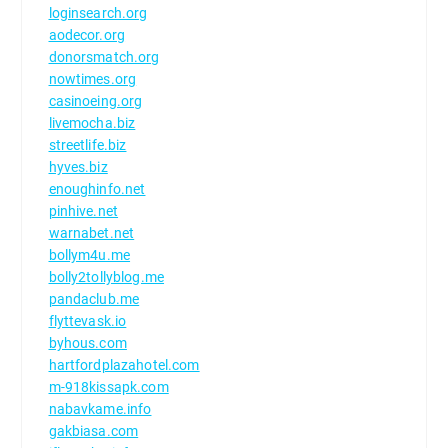
loginsearch.org
aodecor.org
donorsmatch.org
nowtimes.org
casinoeing.org
livemocha.biz
streetlife.biz
hyves.biz
enoughinfo.net
pinhive.net
warnabet.net
bollym4u.me
bolly2tollyblog.me
pandaclub.me
flyttevask.io
byhous.com
hartfordplazahotel.com
m-918kissapk.com
nabavkame.info
gakbiasa.com