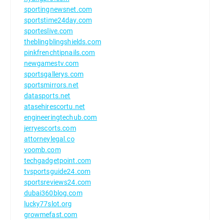
sportingnewsnet.com
sportstime24day.com
sporteslive.com
theblingblingshields.com
pinkfrenchtipnails.com
newgamestv.com
sportsgallerys.com
sportsmirrors.net
datasports.net
atasehirescortu.net
engineeringtechub.com
jerryescorts.com
attorneylegal.co
voomb.com
techgadgetpoint.com
tvsportsguide24.com
sportsreviews24.com
dubai360blog.com
lucky77slot.org
growmefast.com