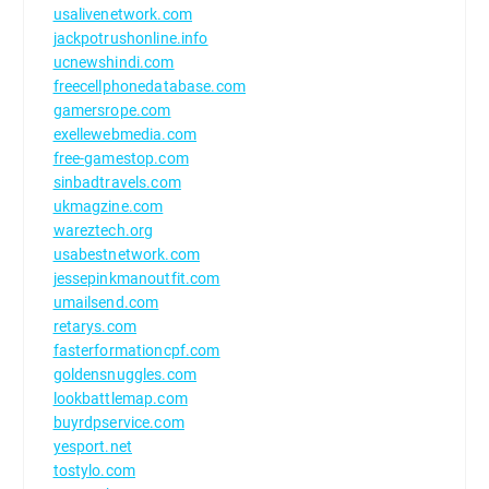
usalivenetwork.com
jackpotrushonline.info
ucnewshindi.com
freecellphonedatabase.com
gamersrope.com
exellewebmedia.com
free-gamestop.com
sinbadtravels.com
ukmagzine.com
wareztech.org
usabestnetwork.com
jessepinkmanoutfit.com
umailsend.com
retarys.com
fasterformationcpf.com
goldensnuggles.com
lookbattlemap.com
buyrdpservice.com
yesport.net
tostylo.com