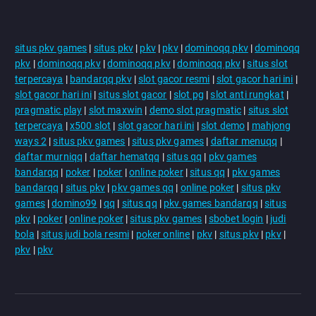
situs pkv games
|
situs pkv
|
pkv
|
pkv
|
dominoqq pkv
|
dominoqq
pkv
|
dominoqq pkv
|
dominoqq pkv
|
dominoqq pkv
|
situs slot
terpercaya
|
bandarqq pkv
|
slot gacor resmi
|
slot gacor hari ini
|
slot gacor hari ini
|
situs slot gacor
|
slot pg
|
slot anti rungkat
|
pragmatic play
|
slot maxwin
|
demo slot pragmatic
|
situs slot
terpercaya
|
x500 slot
|
slot gacor hari ini
|
slot demo
|
mahjong
ways 2
|
situs pkv games
|
situs pkv games
|
daftar menuqq
|
daftar murniqq
|
daftar hematqq
|
situs qq
|
pkv games
bandarqq
|
poker
|
poker
|
online poker
|
situs qq
|
pkv games
bandarqq
|
situs pkv
|
pkv games qq
|
online poker
|
situs pkv
games
|
domino99
|
qq
|
situs qq
|
pkv games bandarqq
|
situs
pkv
|
poker
|
online poker
|
situs pkv games
|
sbobet login
|
judi
bola
|
situs judi bola resmi
|
poker online
|
pkv
|
situs pkv
|
pkv
|
pkv
|
pkv