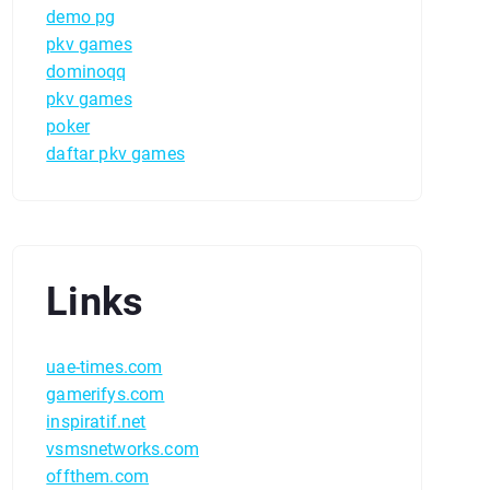
demo pg
pkv games
dominoqq
pkv games
poker
daftar pkv games
Links
uae-times.com
gamerifys.com
inspiratif.net
vsmsnetworks.com
offthem.com