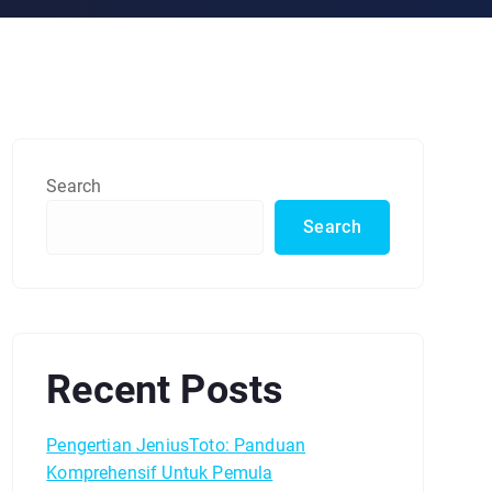
Search
Search
Recent Posts
Pengertian JeniusToto: Panduan
Komprehensif Untuk Pemula