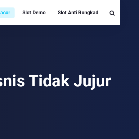
Gacor
Slot Demo
Slot Anti Rungkad
nis Tidak Jujur