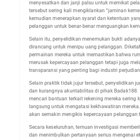
menyesatkan dan janji palsu untuk memikat pela
tersebut sering kali mengiklankan “jaminan keme
kemudian menerapkan syarat dan ketentuan yang 
pelanggan untuk benar-benar menguangkan kem
Selain itu, penyelidikan menemukan bukti adany
dirancang untuk menipu uang pelanggan. Diket
permainan mereka untuk memastikan bahwa rumah 
merusak kepercayaan pelanggan tetapi juga mela
transparansi yang penting bagi industri perjudian
Selain praktik tidak jujur ​​tersebut, penyelidi
dan kurangnya akuntabilitas di pihak Badak18
mencari bantuan terkait rekening mereka sering
langsung untuk mengatasi kekhawatiran mereka.
akan semakin mengikis kepercayaan pelanggan t
Secara keseluruhan, temuan investigasi membe
dan menimbulkan pertanyaan serius mengenai etik