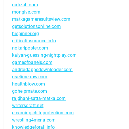
nabzah.com
mongive.com
matkagameresultsview.com
getsolutionsonline.com
hispinner.org
criticalinsurance.info
nokariposter.com
kalyan-guessing-nightplay.com
gameofpanels.com
androidappsdownloader.com
usetimenow.com
healthblow.com
gohelpmate.com
rajdhani-satta-matka.com
writerscraft.net
elearning-childprotection.com
wrestling4mena.com
knowledgeforall.info