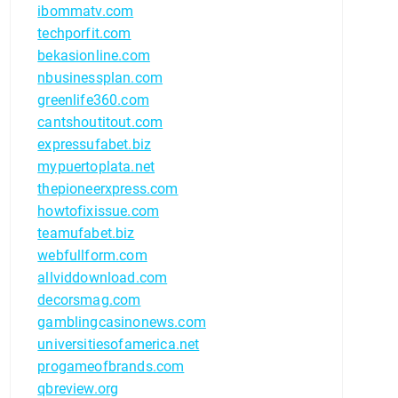
ibommatv.com
techporfit.com
bekasionline.com
nbusinessplan.com
greenlife360.com
cantshoutitout.com
expressufabet.biz
mypuertoplata.net
thepioneerxpress.com
howtofixissue.com
teamufabet.biz
webfullform.com
allviddownload.com
decorsmag.com
gamblingcasinonews.com
universitiesofamerica.net
progameofbrands.com
qbreview.org