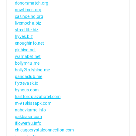
donorsmatch.org
nowtimes.org
casinoeing.org
livemocha.biz
streetlife.biz
hyves.biz
enoughinfo.net
pinhive.net
warnabet.net
bollym4u.me
bolly2tollyblog.me
pandaclub.me
flyttevask.io
byhous.com
hartfordplazahotel.com
m-918kissapk.com
nabavkame.info
gakbiasa.com
iflowerhu.info
chicagocrystalconnection.com