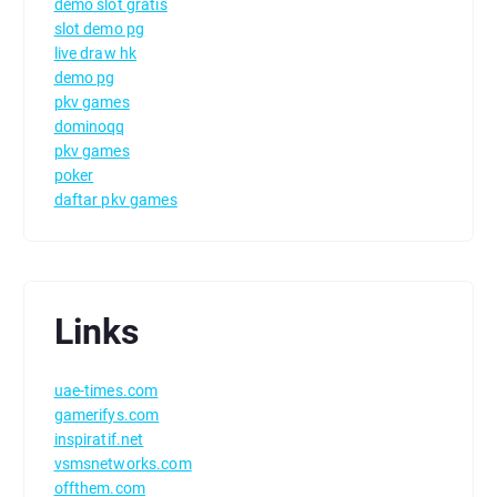
demo slot gratis
slot demo pg
live draw hk
demo pg
pkv games
dominoqq
pkv games
poker
daftar pkv games
Links
uae-times.com
gamerifys.com
inspiratif.net
vsmsnetworks.com
offthem.com