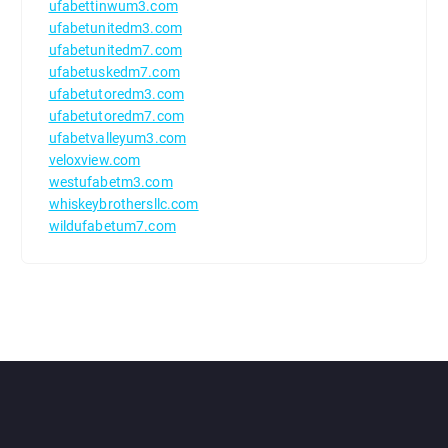
ufabettinwum3.com
ufabetunitedm3.com
ufabetunitedm7.com
ufabetuskedm7.com
ufabetutoredm3.com
ufabetutoredm7.com
ufabetvalleyum3.com
veloxview.com
westufabetm3.com
whiskeybrothersllc.com
wildufabetum7.com