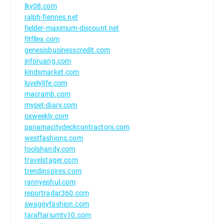
lky08.com
ralph-fiennes.net
fielder-maximum-discount.net
fitfllex.com
genesisbusinesscredit.com
inforuang.com
kindsmarket.com
luvelylife.com
macramb.com
mypet-diary.com
oxweekly.com
panamacitydeckcontractors.com
westfashions.com
toolshandy.com
travelstager.com
trendinspires.com
rannyephul.com
reportradar360.com
swaggyfashion.com
taraftariumtv10.com