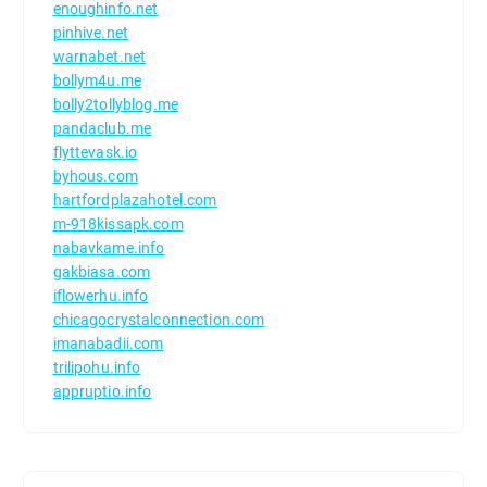
enoughinfo.net
pinhive.net
warnabet.net
bollym4u.me
bolly2tollyblog.me
pandaclub.me
flyttevask.io
byhous.com
hartfordplazahotel.com
m-918kissapk.com
nabavkame.info
gakbiasa.com
iflowerhu.info
chicagocrystalconnection.com
imanabadii.com
trilipohu.info
appruptio.info