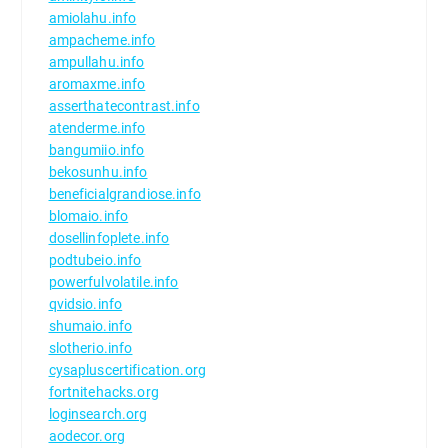
amiolahu.info
ampacheme.info
ampullahu.info
aromaxme.info
asserthatecontrast.info
atenderme.info
bangumiio.info
bekosunhu.info
beneficialgrandiose.info
blomaio.info
dosellinfoplete.info
podtubeio.info
powerfulvolatile.info
qvidsio.info
shumaio.info
slotherio.info
cysapluscertification.org
fortnitehacks.org
loginsearch.org
aodecor.org