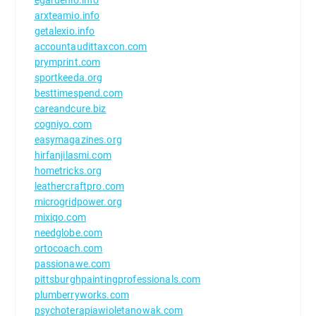
arxteamio.info
getalexio.info
accountaudittaxcon.com
prymprint.com
sportkeeda.org
besttimespend.com
careandcure.biz
cogniyo.com
easymagazines.org
hirfanjilasmi.com
hometricks.org
leathercraftpro.com
microgridpower.org
mixiqo.com
needglobe.com
ortocoach.com
passionawe.com
pittsburghpaintingprofessionals.com
plumberryworks.com
psychoterapiawioletanowak.com