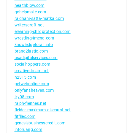
healthblow.com
gohelpmate.com
rajdhani-satta-matka.com
writerscraft.net
elearning-childprotection.com
wrestling4mena.com
knowledgeforall.info
brand2lastio.com
usadigitalservices.com
socialhoppers.com
creativedream.net
n2315.com
getwebonline.com
onlyfansheaven.com
lky08.com
ralph-fiennes.net
fielder-maximum-discount.net
fitfllex.com
genesisbusinesscredit.com
inforuang.com