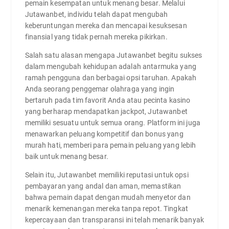
pemain kesempatan untuk menang besar. Melalui
Jutawanbet, individu telah dapat mengubah
keberuntungan mereka dan mencapai kesuksesan
finansial yang tidak pernah mereka pikirkan.
Salah satu alasan mengapa Jutawanbet begitu sukses
dalam mengubah kehidupan adalah antarmuka yang
ramah pengguna dan berbagai opsi taruhan. Apakah
Anda seorang penggemar olahraga yang ingin
bertaruh pada tim favorit Anda atau pecinta kasino
yang berharap mendapatkan jackpot, Jutawanbet
memiliki sesuatu untuk semua orang. Platform ini juga
menawarkan peluang kompetitif dan bonus yang
murah hati, memberi para pemain peluang yang lebih
baik untuk menang besar.
Selain itu, Jutawanbet memiliki reputasi untuk opsi
pembayaran yang andal dan aman, memastikan
bahwa pemain dapat dengan mudah menyetor dan
menarik kemenangan mereka tanpa repot. Tingkat
kepercayaan dan transparansi ini telah menarik banyak