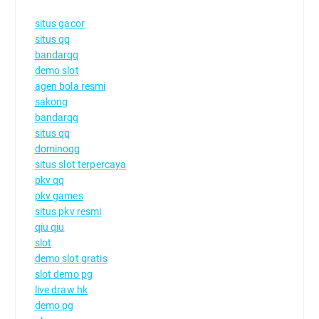
situs gacor
situs qq
bandarqq
demo slot
agen bola resmi
sakong
bandarqq
situs qq
dominoqq
situs slot terpercaya
pkv qq
pkv games
situs pkv resmi
qiu qiu
slot
demo slot gratis
slot demo pg
live draw hk
demo pg