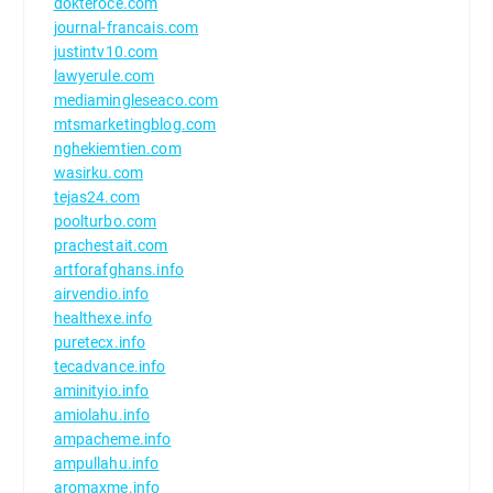
dokteroce.com
journal-francais.com
justintv10.com
lawyerule.com
mediamingleseaco.com
mtsmarketingblog.com
nghekiemtien.com
wasirku.com
tejas24.com
poolturbo.com
prachestait.com
artforafghans.info
airvendio.info
healthexe.info
puretecx.info
tecadvance.info
aminityio.info
amiolahu.info
ampacheme.info
ampullahu.info
aromaxme.info