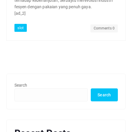
terhadap keberlanjutan, Serbajitu merevolusi industri
fesyen dengan pakaian yang penuh gaya.
[ad_2]
slot
Comments 0
Search
Search