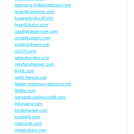
elearning-childprotection.com
wrestling4mena.com
knowledgeforall.info
brand2lastio.com
usadigitalservices.com
socialhoppers.com
creativedream.net
n2315.com
getwebonline.com
onlyfansheaven.com
lky08.com
ralph-fiennes.net
fielder-maximum-discount.net
fitfllex.com
genesisbusinesscredit.com
inforuang.com
kindsmarket.com
luvelylife.com
macramb.com
mypet-diary.com