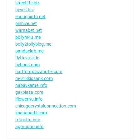
streetlife.biz
hyves.biz
enoughinfo.net
pinhive.net
warnabet.net
bollym4u.me
bolly2tollyblog.me
pandaclub.me
flyttevask.io
byhous.com
hartfordplazahotel.com
m-918kissapk.com
nabavkame.info
gakbiasa.com
iflowerhu.info
chicagocrystalconnection.com
imanabadii.com
trilipohu.info
appruptio.info