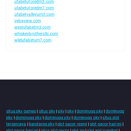
ufabetutoredm3.com
ufabetutoredm7.com
ufabetvalleyum3.com
veloxview.com
westufabetm3.com
whiskeybrothersllc.com
wildufabetum7.com
situs pkv games
|
situs pkv
|
pkv
|
pkv
|
dominoqq pkv
|
dominoqq
pkv
|
dominoqq pkv
|
dominoqq pkv
|
dominoqq pkv
|
situs slot
terpercaya
|
bandarqq pkv
|
slot gacor resmi
|
slot gacor hari ini
|
slot gacor hari ini
|
situs slot gacor
|
slot pg
|
slot anti rungkat
|