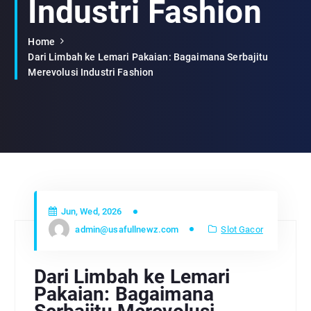
Industri Fashion
Home
Dari Limbah ke Lemari Pakaian: Bagaimana Serbajitu
Merevolusi Industri Fashion
Jun, Wed, 2026
admin@usafullnewz.com
Slot Gacor
Dari Limbah ke Lemari
Pakaian: Bagaimana