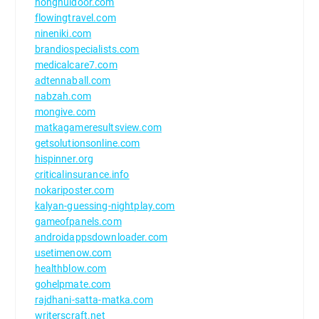
honghuidoor.com
flowingtravel.com
nineniki.com
brandiospecialists.com
medicalcare7.com
adtennaball.com
nabzah.com
mongive.com
matkagameresultsview.com
getsolutionsonline.com
hispinner.org
criticalinsurance.info
nokariposter.com
kalyan-guessing-nightplay.com
gameofpanels.com
androidappsdownloader.com
usetimenow.com
healthblow.com
gohelpmate.com
rajdhani-satta-matka.com
writerscraft.net