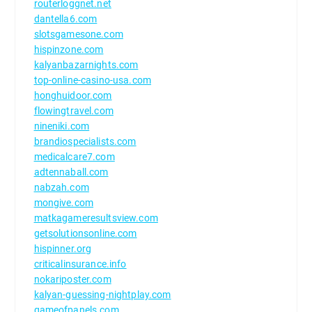
routerloggnet.net
dantella6.com
slotsgamesone.com
hispinzone.com
kalyanbazarnights.com
top-online-casino-usa.com
honghuidoor.com
flowingtravel.com
nineniki.com
brandiospecialists.com
medicalcare7.com
adtennaball.com
nabzah.com
mongive.com
matkagameresultsview.com
getsolutionsonline.com
hispinner.org
criticalinsurance.info
nokariposter.com
kalyan-guessing-nightplay.com
gameofpanels.com