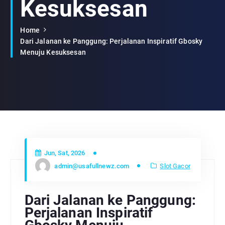
Kesuksesan
Home
Dari Jalanan ke Panggung: Perjalanan Inspiratif Gbosky
Menuju Kesuksesan
Jun, Sat, 2026
admin@usafullnewz.com
Slot Gacor
Dari Jalanan ke Panggung:
Perjalanan Inspiratif