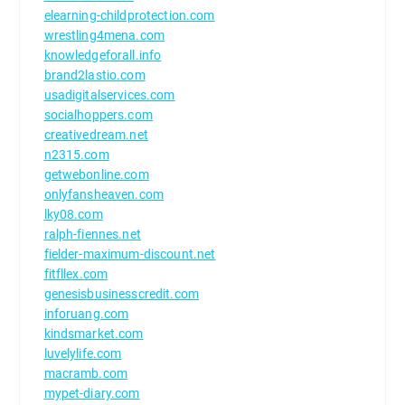
elearning-childprotection.com
wrestling4mena.com
knowledgeforall.info
brand2lastio.com
usadigitalservices.com
socialhoppers.com
creativedream.net
n2315.com
getwebonline.com
onlyfansheaven.com
lky08.com
ralph-fiennes.net
fielder-maximum-discount.net
fitfllex.com
genesisbusinesscredit.com
inforuang.com
kindsmarket.com
luvelylife.com
macramb.com
mypet-diary.com