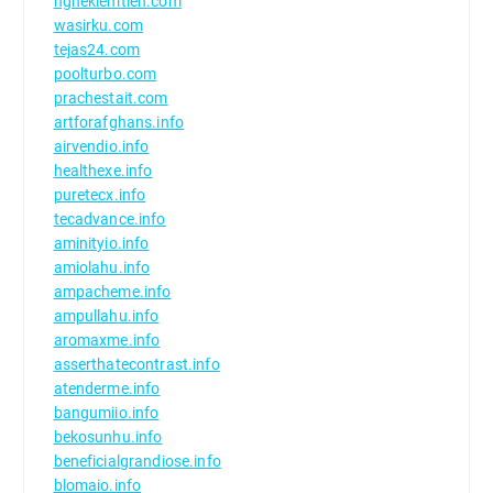
nghekiemtien.com
wasirku.com
tejas24.com
poolturbo.com
prachestait.com
artforafghans.info
airvendio.info
healthexe.info
puretecx.info
tecadvance.info
aminityio.info
amiolahu.info
ampacheme.info
ampullahu.info
aromaxme.info
asserthatecontrast.info
atenderme.info
bangumiio.info
bekosunhu.info
beneficialgrandiose.info
blomaio.info