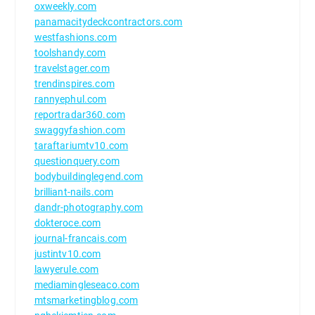
oxweekly.com
panamacitydeckcontractors.com
westfashions.com
toolshandy.com
travelstager.com
trendinspires.com
rannyephul.com
reportradar360.com
swaggyfashion.com
taraftariumtv10.com
questionquery.com
bodybuildinglegend.com
brilliant-nails.com
dandr-photography.com
dokteroce.com
journal-francais.com
justintv10.com
lawyerule.com
mediamingleseaco.com
mtsmarketingblog.com