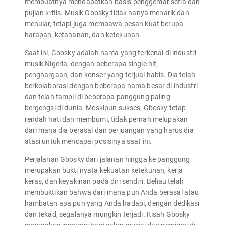
membuatnya mendapatkan basis penggemar setia dan
pujian kritis. Musik Gbosky tidak hanya menarik dan
menular, tetapi juga membawa pesan kuat berupa
harapan, ketahanan, dan ketekunan.
Saat ini, Gbosky adalah nama yang terkenal di industri
musik Nigeria, dengan beberapa single hit,
penghargaan, dan konser yang terjual habis. Dia telah
berkolaborasi dengan beberapa nama besar di industri
dan telah tampil di beberapa panggung paling
bergengsi di dunia. Meskipun sukses, Gbosky tetap
rendah hati dan membumi, tidak pernah melupakan
dari mana dia berasal dan perjuangan yang harus dia
atasi untuk mencapai posisinya saat ini.
Perjalanan Gbosky dari jalanan hingga ke panggung
merupakan bukti nyata kekuatan ketekunan, kerja
keras, dan keyakinan pada diri sendiri. Beliau telah
membuktikan bahwa dari mana pun Anda berasal atau
hambatan apa pun yang Anda hadapi, dengan dedikasi
dan tekad, segalanya mungkin terjadi. Kisah Gbosky