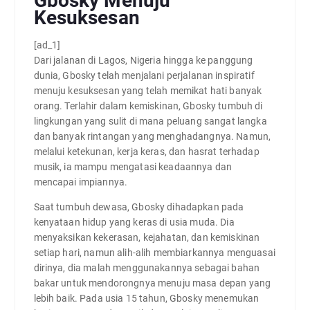
Gbosky Menuju
Kesuksesan
[ad_1]
Dari jalanan di Lagos, Nigeria hingga ke panggung
dunia, Gbosky telah menjalani perjalanan inspiratif
menuju kesuksesan yang telah memikat hati banyak
orang. Terlahir dalam kemiskinan, Gbosky tumbuh di
lingkungan yang sulit di mana peluang sangat langka
dan banyak rintangan yang menghadangnya. Namun,
melalui ketekunan, kerja keras, dan hasrat terhadap
musik, ia mampu mengatasi keadaannya dan
mencapai impiannya.
Saat tumbuh dewasa, Gbosky dihadapkan pada
kenyataan hidup yang keras di usia muda. Dia
menyaksikan kekerasan, kejahatan, dan kemiskinan
setiap hari, namun alih-alih membiarkannya menguasai
dirinya, dia malah menggunakannya sebagai bahan
bakar untuk mendorongnya menuju masa depan yang
lebih baik. Pada usia 15 tahun, Gbosky menemukan