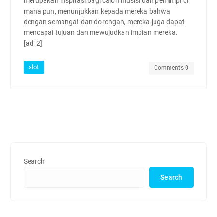
merupakan inspirasi bagi calon musisi dan pemimpi di
mana pun, menunjukkan kepada mereka bahwa
dengan semangat dan dorongan, mereka juga dapat
mencapai tujuan dan mewujudkan impian mereka.
[ad_2]
slot
Comments 0
Search
Search