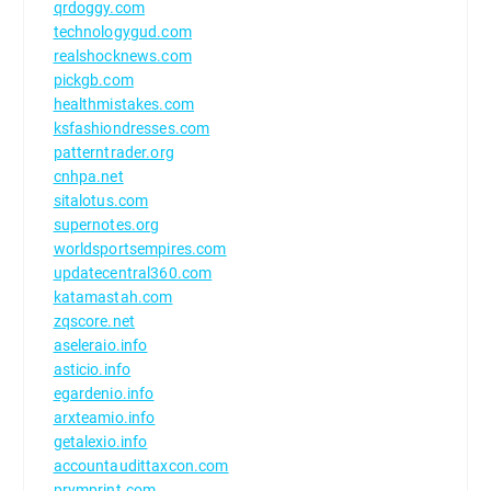
qrdoggy.com
technologygud.com
realshocknews.com
pickgb.com
healthmistakes.com
ksfashiondresses.com
patterntrader.org
cnhpa.net
sitalotus.com
supernotes.org
worldsportsempires.com
updatecentral360.com
katamastah.com
zqscore.net
aseleraio.info
asticio.info
egardenio.info
arxteamio.info
getalexio.info
accountaudittaxcon.com
prymprint.com