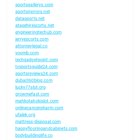
sportsgallerys.com
sportsmirrors.net
datasports.net
atasehirescortu.net
engineeringtechub.com
jerryescorts.com
attorneylegal.co
voomb.com
techgadgetpoint.com
tvsportsguide24.com
sportsreviews24.com
dubai360blog.com
lucky77slot.org
growmefast.com
mahkotahokislot.com
onlinecancerpharm.com
ufalek.org
mattress-disposal.com
happyflooringandcabinets.com
bodybuildinglife.co