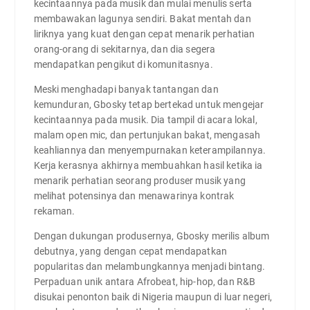
kecintaannya pada musik dan mulai menulis serta
membawakan lagunya sendiri. Bakat mentah dan
liriknya yang kuat dengan cepat menarik perhatian
orang-orang di sekitarnya, dan dia segera
mendapatkan pengikut di komunitasnya.
Meski menghadapi banyak tantangan dan
kemunduran, Gbosky tetap bertekad untuk mengejar
kecintaannya pada musik. Dia tampil di acara lokal,
malam open mic, dan pertunjukan bakat, mengasah
keahliannya dan menyempurnakan keterampilannya.
Kerja kerasnya akhirnya membuahkan hasil ketika ia
menarik perhatian seorang produser musik yang
melihat potensinya dan menawarinya kontrak
rekaman.
Dengan dukungan produsernya, Gbosky merilis album
debutnya, yang dengan cepat mendapatkan
popularitas dan melambungkannya menjadi bintang.
Perpaduan unik antara Afrobeat, hip-hop, dan R&B
disukai penonton baik di Nigeria maupun di luar negeri,