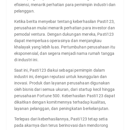
efisiensi, menarik perhatian para pemimpin industri dan
pelanggan.
Ketika berita menyebar tentang keberhasilan Pasti123,
perusahaan mulai menarik perhatian para investor dan
pemodal ventura. Dengan dukungan mereka, Pasti123
dapat memperluas operasinya dan menjangkau
khalayak yang lebih luas. Pertumbuhan perusahaan itu
eksponensial, dan segera menjadi nama rumah tangga
di industri ini.
Saat ini, Pasti123 diakui sebagai pemimpin dalam
industri ini, dengan reputasi untuk keunggulan dan
inovasi. Produk dan layanan perusahaan digunakan
oleh bisnis dari semua ukuran, dari startup kecil hingga
perusahaan Fortune 500. Keberhasilan Pasti123 dapat
dikaitkan dengan komitmennya terhadap kualitas,
layanan pelanggan, dan peningkatan berkelanjutan.
Terlepas dari keberhasilannya, Pasti123 tetap setia
pada akarnya dan terus berinovasi dan mendorong