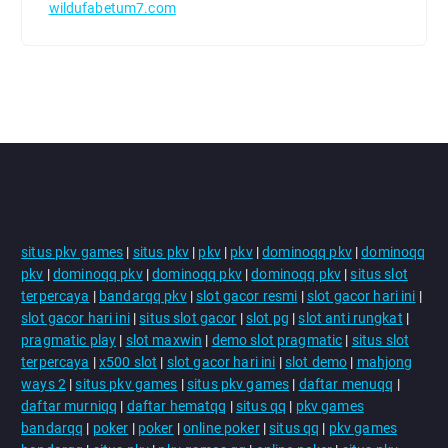
wildufabetum7.com
situs pkv games
|
situs pkv
|
pkv
|
pkv
|
dominoqq pkv
|
dominoqq
pkv
|
dominoqq pkv
|
dominoqq pkv
|
dominoqq pkv
|
situs slot
terpercaya
|
bandarqq pkv
|
slot gacor resmi
|
slot gacor hari ini
|
slot gacor hari ini
|
situs slot gacor
|
slot pg
|
slot anti rungkat
|
pragmatic play
|
slot maxwin
|
demo slot pragmatic
|
situs slot
terpercaya
|
x500 slot
|
slot gacor hari ini
|
slot demo
|
mahjong
ways 2
|
situs pkv games
|
situs pkv games
|
daftar menuqq
|
daftar murniqq
|
daftar hematqq
|
situs qq
|
pkv games
bandarqq
|
poker
|
poker
|
online poker
|
situs qq
|
pkv games