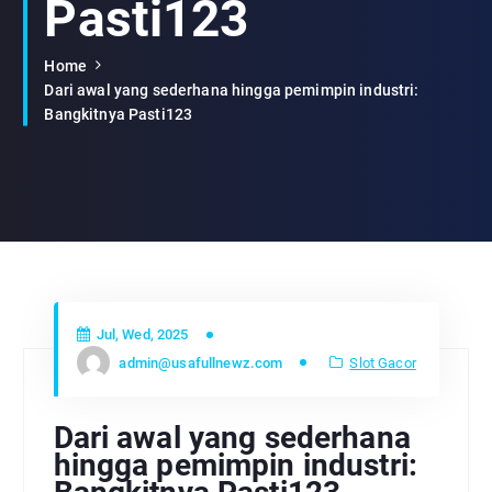
Pasti123
Home
Dari awal yang sederhana hingga pemimpin industri:
Bangkitnya Pasti123
Jul, Wed, 2025
admin@usafullnewz.com
Slot Gacor
Dari awal yang sederhana
hingga pemimpin industri: