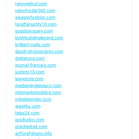
rannyephul.com
reportradar360.com
swaggyfashion.com
taraftariumtv10.com
questionquery.com
bodybuildinglegend.com
brilliant-nails.com
dandr-photography.com
dokteroce.com
journal-francais.com
justintv10.com
lawyerule.com
mediamingleseaco.com
mtsmarketingblog.com
nghekiemtien.com
wasirku.com
tejas24.com
poolturbo.com
prachestait.com
artforafghans.info