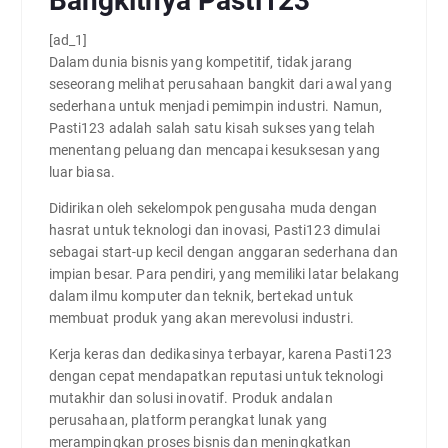
Bangkitnya Pasti123
[ad_1]
Dalam dunia bisnis yang kompetitif, tidak jarang
seseorang melihat perusahaan bangkit dari awal yang
sederhana untuk menjadi pemimpin industri. Namun,
Pasti123 adalah salah satu kisah sukses yang telah
menentang peluang dan mencapai kesuksesan yang
luar biasa.
Didirikan oleh sekelompok pengusaha muda dengan
hasrat untuk teknologi dan inovasi, Pasti123 dimulai
sebagai start-up kecil dengan anggaran sederhana dan
impian besar. Para pendiri, yang memiliki latar belakang
dalam ilmu komputer dan teknik, bertekad untuk
membuat produk yang akan merevolusi industri.
Kerja keras dan dedikasinya terbayar, karena Pasti123
dengan cepat mendapatkan reputasi untuk teknologi
mutakhir dan solusi inovatif. Produk andalan
perusahaan, platform perangkat lunak yang
merampingkan proses bisnis dan meningkatkan