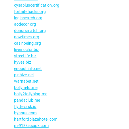
cysapluscertification.org
fortnitehacks.org
loginsearch.org
aodecor.org
donorsmatch.org
nowtimes.org
casinoeing.org
livemocha.biz
streetlife.biz
hyves.biz
enoughinfo.net
pinhive.net
warnabet.net
bollym4u.me
bolly2tollyblog.me
pandaclub.me
flyttevask.io
byhous.com
hartfordplazahotel.com
m-918kissapk.com