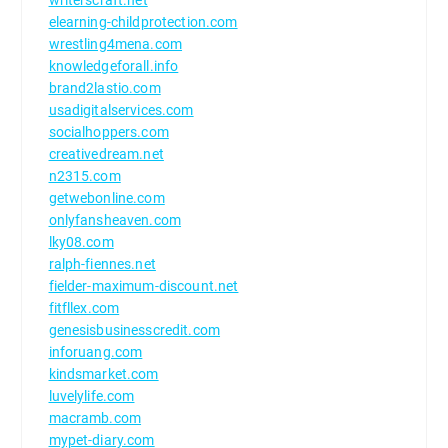
elearning-childprotection.com
wrestling4mena.com
knowledgeforall.info
brand2lastio.com
usadigitalservices.com
socialhoppers.com
creativedream.net
n2315.com
getwebonline.com
onlyfansheaven.com
lky08.com
ralph-fiennes.net
fielder-maximum-discount.net
fitfllex.com
genesisbusinesscredit.com
inforuang.com
kindsmarket.com
luvelylife.com
macramb.com
mypet-diary.com