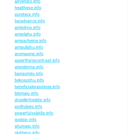
airvendio.info
healthexe.info
puretecx.info
tecadvance.info
aminityio.info
amiolahu.info
ampacheme.info
ampullahu.info
aromaxme.info
asserthatecontrast.info
atenderme.info
bangumiio.info
bekosunhu.info
beneficialgrandiose.info
blomaio.info
dosellinfoplete.info
podtubeio.info
powerfulvolatile.info
qvidsio.info
shumaio.info
slotherio.info