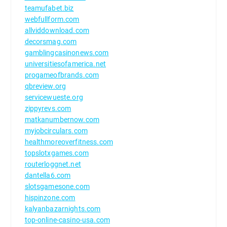
teamufabet.biz
webfullform.com
allviddownload.com
decorsmag.com
gamblingcasinonews.com
universitiesofamerica.net
progameofbrands.com
qbreview.org
servicewueste.org
zippyrevs.com
matkanumbernow.com
myjobcirculars.com
healthmoreoverfitness.com
topslotxgames.com
routerloggnet.net
dantella6.com
slotsgamesone.com
hispinzone.com
kalyanbazarnights.com
top-online-casino-usa.com