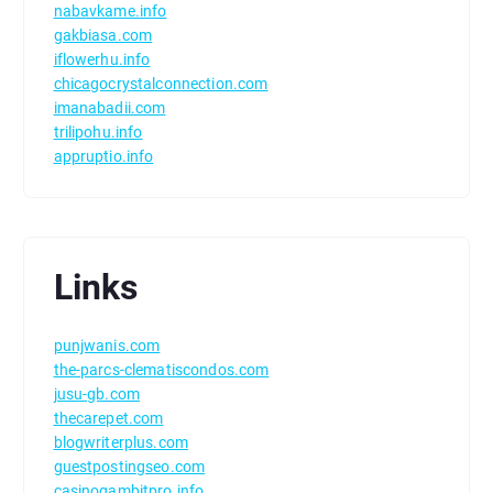
nabavkame.info
gakbiasa.com
iflowerhu.info
chicagocrystalconnection.com
imanabadii.com
trilipohu.info
appruptio.info
Links
punjwanis.com
the-parcs-clematiscondos.com
jusu-gb.com
thecarepet.com
blogwriterplus.com
guestpostingseo.com
casinogambitpro.info