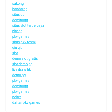
sakong
bandarqq
situs qq
dominoqq
situs slot terpercaya
pkv qq
pkv games
situs pkv resmi
qiu qiu
slot
demo slot gratis
slot demo pg
live draw hk
demo pg
pkv games
dominoqq
pkv games
poker
daftar pkv games