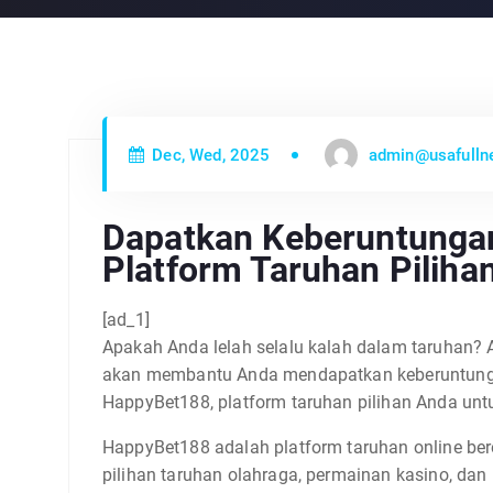
Dec, Wed, 2025
admin@usafull
Dapatkan Keberuntunga
Platform Taruhan Piliha
[ad_1]
Apakah Anda lelah selalu kalah dalam taruhan?
akan membantu Anda mendapatkan keberuntung
HappyBet188, platform taruhan pilihan Anda un
HappyBet188 adalah platform taruhan online b
pilihan taruhan olahraga, permainan kasino, da