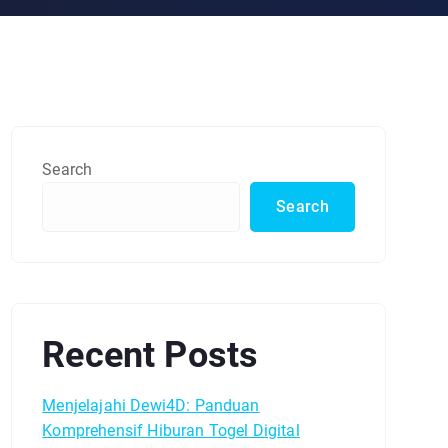
Search
Search
Recent Posts
Menjelajahi Dewi4D: Panduan
Komprehensif Hiburan Togel Digital