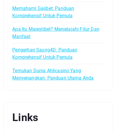
Memahami Gajibet: Panduan
Komprehensif Untuk Pemula
Apa Itu Majestibet? Menjelajahi Fitur Dan
Manfaat
Pengertian Saung4D: Panduan
Komprehensif Untuk Pemula
Temukan Dunia Ahlicasino Yang
Menyenangkan: Panduan Utama Anda
Links