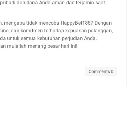
pribadi dan dana Anda aman dan terjamin saat
aruh, mengapa tidak mencoba HappyBet188? Dengan
asino, dan komitmen terhadap kepuasan pelanggan,
nda untuk semua kebutuhan perjudian Anda.
 mulailah menang besar hari ini!
Comments 0