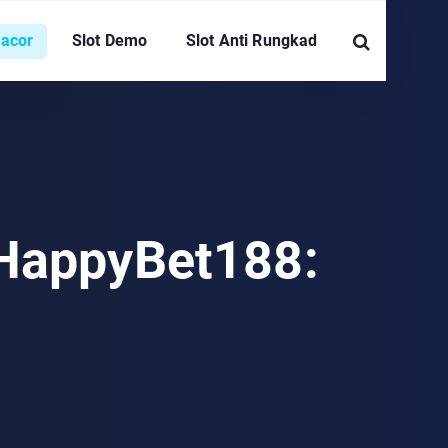
Gacor
Slot Demo
Slot Anti Rungkad
HappyBet188: