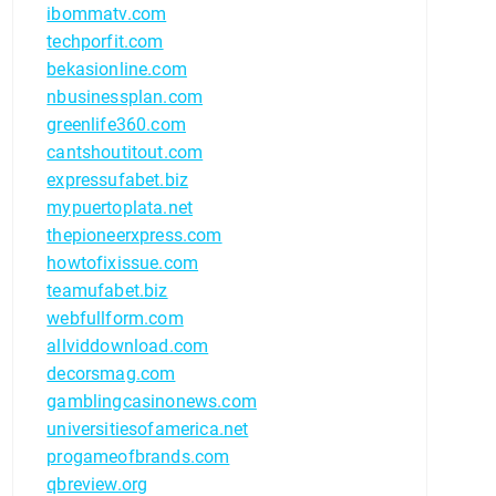
ibommatv.com
techporfit.com
bekasionline.com
nbusinessplan.com
greenlife360.com
cantshoutitout.com
expressufabet.biz
mypuertoplata.net
thepioneerxpress.com
howtofixissue.com
teamufabet.biz
webfullform.com
allviddownload.com
decorsmag.com
gamblingcasinonews.com
universitiesofamerica.net
progameofbrands.com
qbreview.org