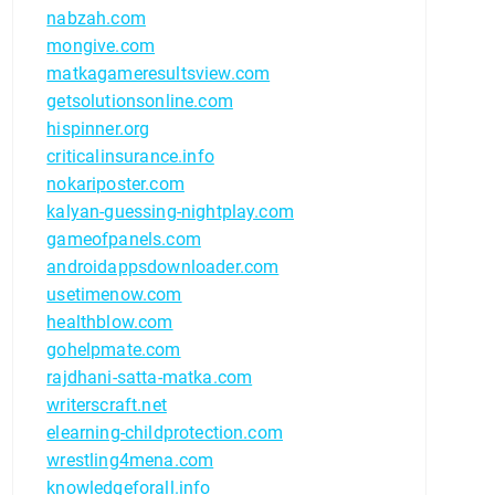
nabzah.com
mongive.com
matkagameresultsview.com
getsolutionsonline.com
hispinner.org
criticalinsurance.info
nokariposter.com
kalyan-guessing-nightplay.com
gameofpanels.com
androidappsdownloader.com
usetimenow.com
healthblow.com
gohelpmate.com
rajdhani-satta-matka.com
writerscraft.net
elearning-childprotection.com
wrestling4mena.com
knowledgeforall.info