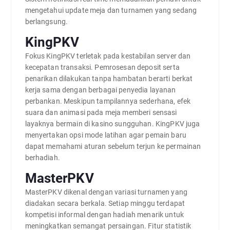
mengetahui update meja dan turnamen yang sedang
berlangsung.
KingPKV
Fokus KingPKV terletak pada kestabilan server dan
kecepatan transaksi. Pemrosesan deposit serta
penarikan dilakukan tanpa hambatan berarti berkat
kerja sama dengan berbagai penyedia layanan
perbankan. Meskipun tampilannya sederhana, efek
suara dan animasi pada meja memberi sensasi
layaknya bermain di kasino sungguhan. KingPKV juga
menyertakan opsi mode latihan agar pemain baru
dapat memahami aturan sebelum terjun ke permainan
berhadiah.
MasterPKV
MasterPKV dikenal dengan variasi turnamen yang
diadakan secara berkala. Setiap minggu terdapat
kompetisi informal dengan hadiah menarik untuk
meningkatkan semangat persaingan. Fitur statistik