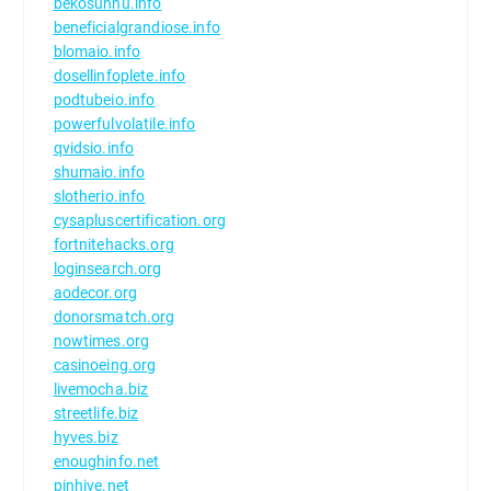
bekosunhu.info
beneficialgrandiose.info
blomaio.info
dosellinfoplete.info
podtubeio.info
powerfulvolatile.info
qvidsio.info
shumaio.info
slotherio.info
cysapluscertification.org
fortnitehacks.org
loginsearch.org
aodecor.org
donorsmatch.org
nowtimes.org
casinoeing.org
livemocha.biz
streetlife.biz
hyves.biz
enoughinfo.net
pinhive.net