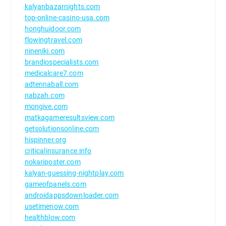
kalyanbazarnights.com
top-online-casino-usa.com
honghuidoor.com
flowingtravel.com
nineniki.com
brandiospecialists.com
medicalcare7.com
adtennaball.com
nabzah.com
mongive.com
matkagameresultsview.com
getsolutionsonline.com
hispinner.org
criticalinsurance.info
nokariposter.com
kalyan-guessing-nightplay.com
gameofpanels.com
androidappsdownloader.com
usetimenow.com
healthblow.com