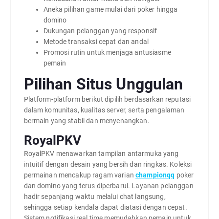
Aneka pilihan game mulai dari poker hingga
domino
Dukungan pelanggan yang responsif
Metode transaksi cepat dan andal
Promosi rutin untuk menjaga antusiasme
pemain
Pilihan Situs Unggulan
Platform-platform berikut dipilih berdasarkan reputasi
dalam komunitas, kualitas server, serta pengalaman
bermain yang stabil dan menyenangkan.
RoyalPKV
RoyalPKV menawarkan tampilan antarmuka yang
intuitif dengan desain yang bersih dan ringkas. Koleksi
permainan mencakup ragam varian
championqq
poker
dan domino yang terus diperbarui. Layanan pelanggan
hadir sepanjang waktu melalui chat langsung,
sehingga setiap kendala dapat diatasi dengan cepat.
Sistem notifikasi real time memudahkan pemain untuk