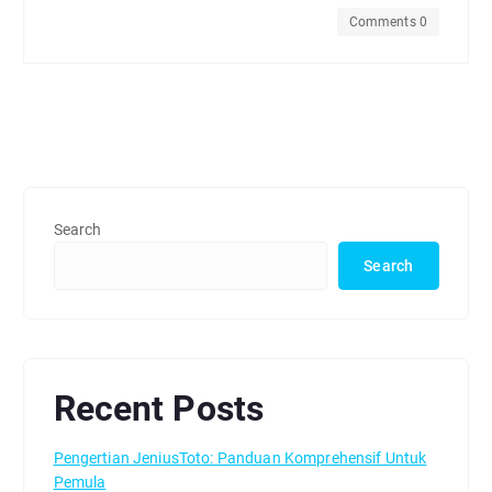
Comments 0
Search
Search
Recent Posts
Pengertian JeniusToto: Panduan Komprehensif Untuk
Pemula