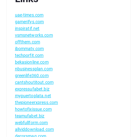
uae-times.com
gamerifys.com
inspiratif.net
vsmsnetworks.com
offthem.com
ibommatv.com
techporfit.com
bekasionline.com
nbusinessplan.com
greenlife360.com
cantshoutitout.com
expressufabet.biz
mypuertoplata.net
thepioneerxpress.com
howtofixissue.com
teamufabet.biz
webfullform.com
allviddownload.com
decorsmag.com