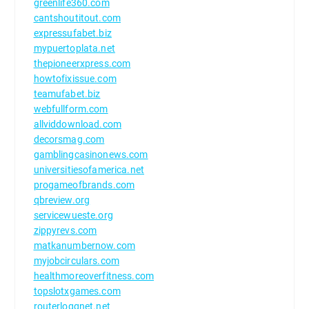
greenlife360.com
cantshoutitout.com
expressufabet.biz
mypuertoplata.net
thepioneerxpress.com
howtofixissue.com
teamufabet.biz
webfullform.com
allviddownload.com
decorsmag.com
gamblingcasinonews.com
universitiesofamerica.net
progameofbrands.com
qbreview.org
servicewueste.org
zippyrevs.com
matkanumbernow.com
myjobcirculars.com
healthmoreoverfitness.com
topslotxgames.com
routerloggnet.net