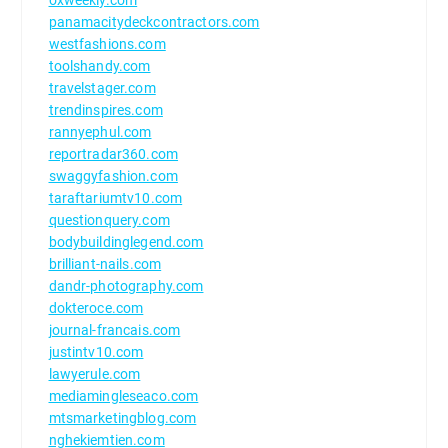
panamacitydeckcontractors.com
westfashions.com
toolshandy.com
travelstager.com
trendinspires.com
rannyephul.com
reportradar360.com
swaggyfashion.com
taraftariumtv10.com
questionquery.com
bodybuildinglegend.com
brilliant-nails.com
dandr-photography.com
dokteroce.com
journal-francais.com
justintv10.com
lawyerule.com
mediamingleseaco.com
mtsmarketingblog.com
nghekiemtien.com