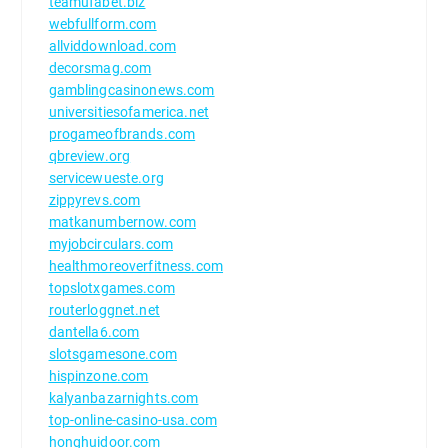
teamufabet.biz
webfullform.com
allviddownload.com
decorsmag.com
gamblingcasinonews.com
universitiesofamerica.net
progameofbrands.com
qbreview.org
servicewueste.org
zippyrevs.com
matkanumbernow.com
myjobcirculars.com
healthmoreoverfitness.com
topslotxgames.com
routerloggnet.net
dantella6.com
slotsgamesone.com
hispinzone.com
kalyanbazarnights.com
top-online-casino-usa.com
honghuidoor.com