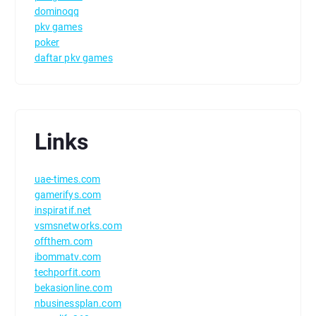
dominoqq
pkv games
poker
daftar pkv games
Links
uae-times.com
gamerifys.com
inspiratif.net
vsmsnetworks.com
offthem.com
ibommatv.com
techporfit.com
bekasionline.com
nbusinessplan.com