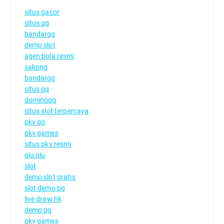
situs gacor
situs qq
bandarqq
demo slot
agen bola resmi
sakong
bandarqq
situs qq
dominoqq
situs slot terpercaya
pkv qq
pkv games
situs pkv resmi
qiu qiu
slot
demo slot gratis
slot demo pg
live draw hk
demo pg
pkv games