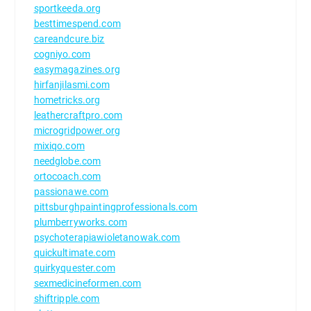
sportkeeda.org
besttimespend.com
careandcure.biz
cogniyo.com
easymagazines.org
hirfanjilasmi.com
hometricks.org
leathercraftpro.com
microgridpower.org
mixiqo.com
needglobe.com
ortocoach.com
passionawe.com
pittsburghpaintingprofessionals.com
plumberryworks.com
psychoterapiawioletanowak.com
quickultimate.com
quirkyquester.com
sexmedicineformen.com
shiftripple.com