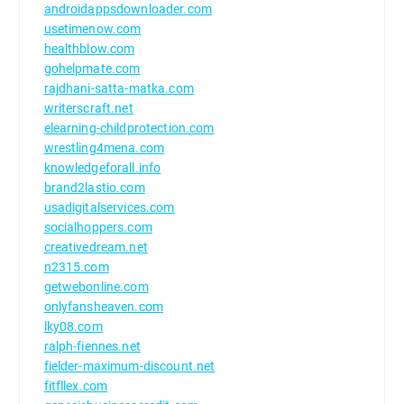
androidappsdownloader.com
usetimenow.com
healthblow.com
gohelpmate.com
rajdhani-satta-matka.com
writerscraft.net
elearning-childprotection.com
wrestling4mena.com
knowledgeforall.info
brand2lastio.com
usadigitalservices.com
socialhoppers.com
creativedream.net
n2315.com
getwebonline.com
onlyfansheaven.com
lky08.com
ralph-fiennes.net
fielder-maximum-discount.net
fitfllex.com