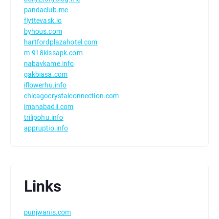
pandaclub.me
flyttevask.io
byhous.com
hartfordplazahotel.com
m-918kissapk.com
nabavkame.info
gakbiasa.com
iflowerhu.info
chicagocrystalconnection.com
imanabadii.com
trilipohu.info
appruptio.info
Links
punjwanis.com