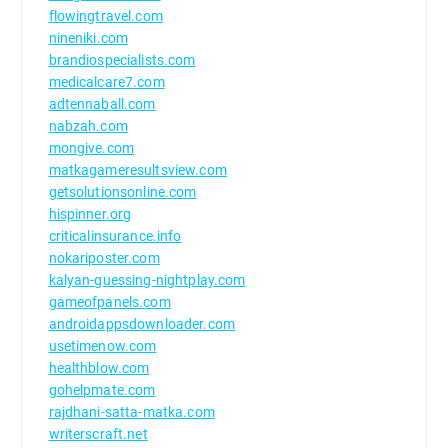
flowingtravel.com
nineniki.com
brandiospecialists.com
medicalcare7.com
adtennaball.com
nabzah.com
mongive.com
matkagameresultsview.com
getsolutionsonline.com
hispinner.org
criticalinsurance.info
nokariposter.com
kalyan-guessing-nightplay.com
gameofpanels.com
androidappsdownloader.com
usetimenow.com
healthblow.com
gohelpmate.com
rajdhani-satta-matka.com
writerscraft.net