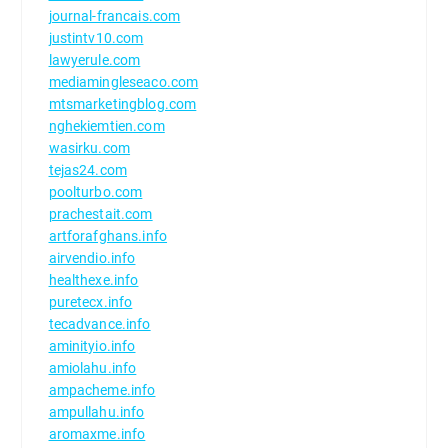
journal-francais.com
justintv10.com
lawyerule.com
mediamingleseaco.com
mtsmarketingblog.com
nghekiemtien.com
wasirku.com
tejas24.com
poolturbo.com
prachestait.com
artforafghans.info
airvendio.info
healthexe.info
puretecx.info
tecadvance.info
aminityio.info
amiolahu.info
ampacheme.info
ampullahu.info
aromaxme.info