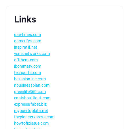
Links
uae-times.com
gamerifys.com
inspiratif.net
vsmsnetworks.com
offthem.com
ibommatv.com
techporfit.com
bekasionline.com
nbusinessplan.com
greenlife360.com
cantshoutitout.com
expressufabet.biz
mypuertoplata.net
thepioneerxpress.com
howtofixissue.com