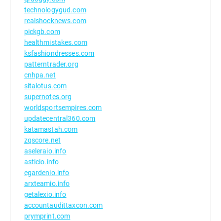
technologygud.com
realshocknews.com
pickgb.com
healthmistakes.com
ksfashiondresses.com
patterntrader.org
cnhpa.net
sitalotus.com
supernotes.org
worldsportsempires.com
updatecentral360.com
katamastah.com
zqscore.net
aseleraio.info
asticio.info
egardenio.info
arxteamio.info
getalexio.info
accountaudittaxcon.com
prymprint.com