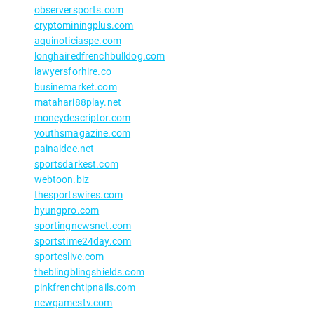
observersports.com
cryptominingplus.com
aquinoticiaspe.com
longhairedfrenchbulldog.com
lawyersforhire.co
businemarket.com
matahari88play.net
moneydescriptor.com
youthsmagazine.com
painaidee.net
sportsdarkest.com
webtoon.biz
thesportswires.com
hyungpro.com
sportingnewsnet.com
sportstime24day.com
sporteslive.com
theblingblingshields.com
pinkfrenchtipnails.com
newgamestv.com