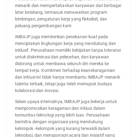
menarik dan mempertahankan karyawan dari berbagai
latar belakang, termasuk menawarkan program
bimbingan, pengaturan kerja yang fleksibel, dan
peluang pengembangan karir.
IMBAJP juga memberikan penekanan kuat pada
menciptakan lingkungan kerja yang mendukung dan
inklusif. Perusahaan memiliki kebijakan tanpa toleransi
untuk diskriminasi dan pelecehan, dan karyawan
didorong untuk membawa seluruh diri mereka ke
tempat kerja. Komitmen terhadap keanekaragaman
dan inklusi ini tidak hanya membantu IMBAJP menarik
talenta terbaik, tetapi juga telah memupuk budaya
kolaborasi dan inovasi.
Selain upaya internalnya, IMBAJP juga bekerja untuk
mempromosikan keragaman dan inklusi dalam
komunitas teknologi yang lebih luas. Perusahaan
bermitra dengan organisasi yang mendukung
kelompok -kelompok yang kurang terwakili dalam
teknologi, dan mensponsori acara dan inisiatif yang