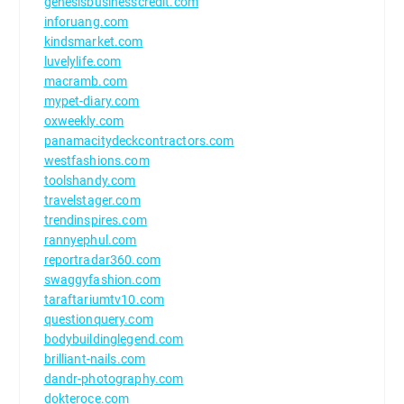
genesisbusinesscredit.com
inforuang.com
kindsmarket.com
luvelylife.com
macramb.com
mypet-diary.com
oxweekly.com
panamacitydeckcontractors.com
westfashions.com
toolshandy.com
travelstager.com
trendinspires.com
rannyephul.com
reportradar360.com
swaggyfashion.com
taraftariumtv10.com
questionquery.com
bodybuildinglegend.com
brilliant-nails.com
dandr-photography.com
dokteroce.com