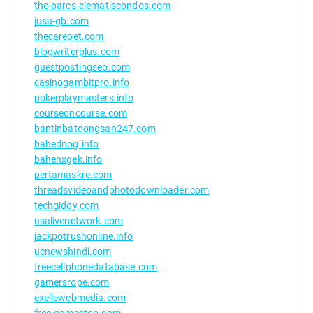
the-parcs-clematiscondos.com
jusu-gb.com
thecarepet.com
blogwriterplus.com
guestpostingseo.com
casinogambitpro.info
pokerplaymasters.info
courseoncourse.com
bantinbatdongsan247.com
bahednog.info
bahenxgek.info
pertamaskre.com
threadsvideoandphotodownloader.com
techgiddy.com
usalivenetwork.com
jackpotrushonline.info
ucnewshindi.com
freecellphonedatabase.com
gamersrope.com
exellewebmedia.com
free-gamestop.com