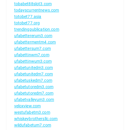
tobabet88slot3.com
todayscurrentnews.com
totobet77.asia
totobet77.org
trendingpublication.com
ufabettererum3.com
ufabettermentm4.com
ufabettersum7.com
ufabettinwm7.com
ufabettinwum3.com
ufabetunitedm3.com
ufabetunitedm7.com
ufabetuskedm7.com
ufabetutoredm3.com
ufabetutoredm7.com
ufabetvalleyum3.com
veloxview.com
westufabetm3.com
whiskeybrothersllc.com
wildufabetum7.com