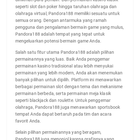
seperti slot dan poker hingga taruhan olahraga dan
olahraga virtual, Pandora188 memiliki sesuatu untuk
semua orang. Dengan antarmuka yang ramah
pengguna dan pengalaman bermain game yang mulus,
Pandora188 adalah tempat yang tepat untuk
mengeluarkan potensi bermain game Anda.
Salah satu fitur utama Pandora188 adalah pilihan
permainannya yang luas. Baik Anda penggemar
permainan kasino tradisional atau lebih menyukai
permainan yang lebih modern, Anda akan menemukan
banyak pilihan untuk dipilih. Platform ini menawarkan
berbagai permainan slot dengan tema dan mekanisme
permainan berbeda, serta permainan meja klasik
seperti blackjack dan roulette. Untuk penggemar
olahraga, Pandora188 juga menawarkan sportsbook
tempat Anda dapat bertaruh pada tim dan acara
favorit Anda.
Selain pilihan permainannya yang beragam,
Pandora188 juga menonjol karena grafisnya yang