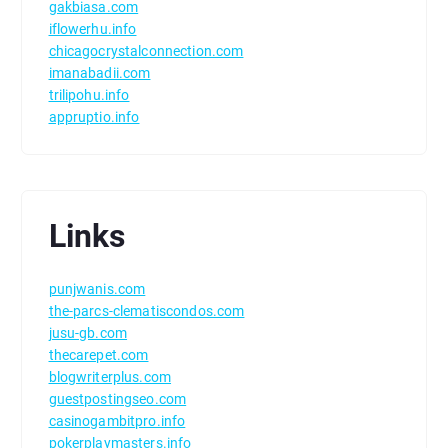
gakbiasa.com
iflowerhu.info
chicagocrystalconnection.com
imanabadii.com
trilipohu.info
appruptio.info
Links
punjwanis.com
the-parcs-clematiscondos.com
jusu-gb.com
thecarepet.com
blogwriterplus.com
guestpostingseo.com
casinogambitpro.info
pokerplaymasters.info