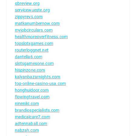
qbreview.org
servicewueste.org
zippyrevs.com
matkanumbernow.com
myjobcirculars.com
healthmoreoverfitness.com
topslotxgames.com
routerloggnet.net
dantella6.com
slotsgamesone.com
hispinzone.com
kalyanbazarnights.com
top-online-casino-usa.com
honghuidoor.com
flowingtravel.com
nineniki.com
brandiospecialists.com
medicalcare7.com
adtennaball.com
nabzah.com