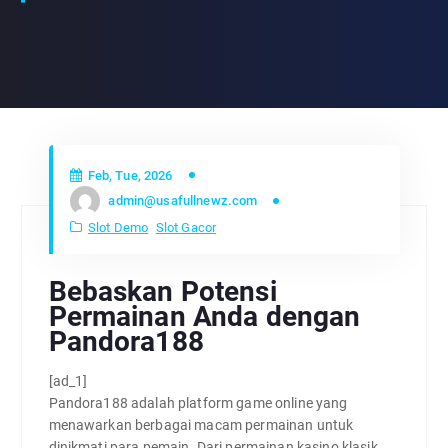
Feb, Tue, 2026
admin@usafullnewz.com
Slot Demo
Slot Gacor
Bebaskan Potensi
Permainan Anda dengan
Pandora188
[ad_1]
Pandora188 adalah platform game online yang
menawarkan berbagai macam permainan untuk
dinikmati para pemain. Dari permainan kasino klasik