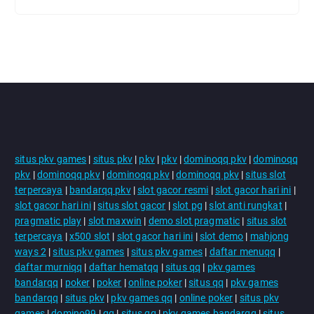
situs pkv games
|
situs pkv
|
pkv
|
pkv
|
dominoqq pkv
|
dominoqq
pkv
|
dominoqq pkv
|
dominoqq pkv
|
dominoqq pkv
|
situs slot
terpercaya
|
bandarqq pkv
|
slot gacor resmi
|
slot gacor hari ini
|
slot gacor hari ini
|
situs slot gacor
|
slot pg
|
slot anti rungkat
|
pragmatic play
|
slot maxwin
|
demo slot pragmatic
|
situs slot
terpercaya
|
x500 slot
|
slot gacor hari ini
|
slot demo
|
mahjong
ways 2
|
situs pkv games
|
situs pkv games
|
daftar menuqq
|
daftar murniqq
|
daftar hematqq
|
situs qq
|
pkv games
bandarqq
|
poker
|
poker
|
online poker
|
situs qq
|
pkv games
bandarqq
|
situs pkv
|
pkv games qq
|
online poker
|
situs pkv
games
|
domino99
|
qq
|
situs qq
|
pkv games bandarqq
|
situs