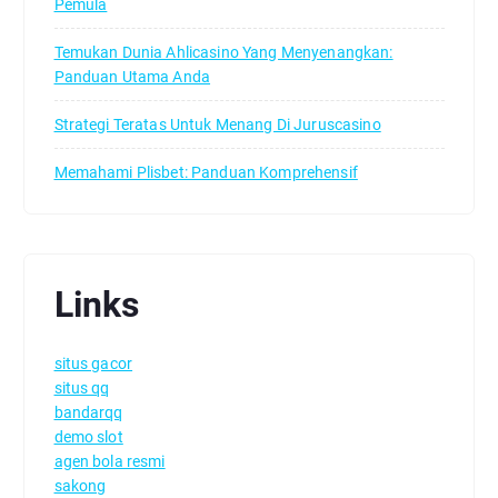
Pemula
Temukan Dunia Ahlicasino Yang Menyenangkan:
Panduan Utama Anda
Strategi Teratas Untuk Menang Di Juruscasino
Memahami Plisbet: Panduan Komprehensif
Links
situs gacor
situs qq
bandarqq
demo slot
agen bola resmi
sakong