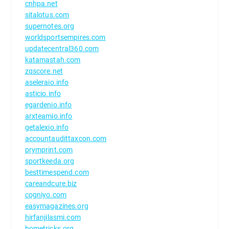
cnhpa.net
sitalotus.com
supernotes.org
worldsportsempires.com
updatecentral360.com
katamastah.com
zqscore.net
aseleraio.info
asticio.info
egardenio.info
arxteamio.info
getalexio.info
accountaudittaxcon.com
prymprint.com
sportkeeda.org
besttimespend.com
careandcure.biz
cogniyo.com
easymagazines.org
hirfanjilasmi.com
hometricks.org