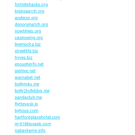
fortnitehacks.org
loginsearch.org
aodecor.org
donorsmatch.org
nowtimes.org
casinoeing.org
livemocha.biz
streetlife.biz
hyves.biz
enoughinfo.net
pinhive.net
warnabet.net
bollym4u.me
bolly2tollyblog.me
pandaclub.me
flyttevask.io
byhous.com
hartfordplazahotel.com
m-918kissapk.com
nabavkame.info