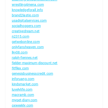
wrestling4mena.com
knowledgeforall.info
brand2lastio.com
usadigitalservices.com
socialhoppers.com
creativedream.net
n2315.com
getwebonline.com
onlyfansheaven.com
lky08.com
ralph-fiennes.net
fielder-maximum-discount.net
fitfllex.com
genesisbusinesscredit.com
inforuang.com
kindsmarket.com
luvelylife.com
macramb.com
mypet-diary.com
oxweekly.com