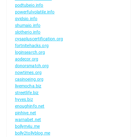
podtubeio.info
powerfulvolatile.info
qvidsio.info
shumaio.info
slotherio.info
cysapluscertification.org
fortnitehacks.org
loginsearch.org
aodecor.org
donorsmatch.org
nowtimes.org
casinoeing.org
livemocha.biz
streetlife.biz
hyves.biz
enoughinfo.net
pinhive.net
warnabet.net
bollym4u.me
bolly2tollyblog.me