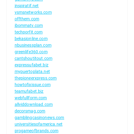
inspiratif.net
vsmsnetworks.com
offthem.com
ibommatv.com
techporfit.com
bekasionline.com
nbusinessplan.com
greenlife360.com
cantshoutitout.com
expressufabet.biz
mypuertoplata.net
thepioneerxpress.com
howtofixissue.com
teamufabet.biz
webfullform.com
allviddownload.com
decorsmag.com
gamblingcasinonews.com
universitiesofamerica.net
progameofbrands.com