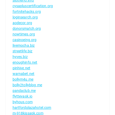
slotherio.info
cysapluscertification.org
fortnitehacks.org
loginsearch.org
aodecor.org
donorsmatch.org
nowtimes.org
casinoeing.org
livemocha.biz
streetlife.biz
hyves.biz
enoughinfo.net
pinhive.net
warnabet.net
bollym4u.me
bolly2tollyblog.me
pandaclub.me
flyttevask.io
byhous.com
hartfordplazahotel.com
m-918kissapk.com