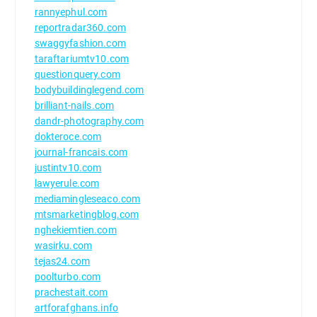
rannyephul.com
reportradar360.com
swaggyfashion.com
taraftariumtv10.com
questionquery.com
bodybuildinglegend.com
brilliant-nails.com
dandr-photography.com
dokteroce.com
journal-francais.com
justintv10.com
lawyerule.com
mediamingleseaco.com
mtsmarketingblog.com
nghekiemtien.com
wasirku.com
tejas24.com
poolturbo.com
prachestait.com
artforafghans.info