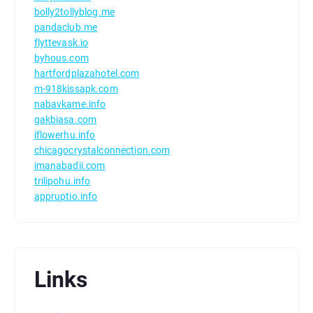
bolly2tollyblog.me
pandaclub.me
flyttevask.io
byhous.com
hartfordplazahotel.com
m-918kissapk.com
nabavkame.info
gakbiasa.com
iflowerhu.info
chicagocrystalconnection.com
imanabadii.com
trilipohu.info
appruptio.info
Links