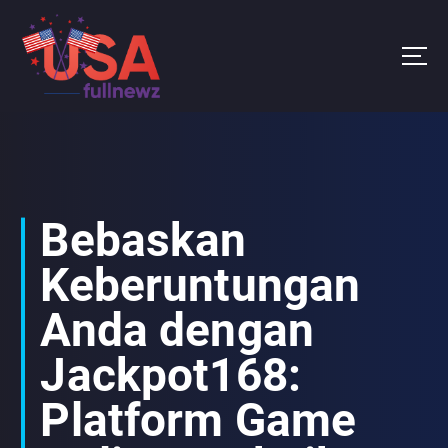
S
k
i
p
t
Raih maxwin besar dengan slot gacor PG Soft ber-RTP tinggi malam ini. Pilihan
o
terbaik untuk hasil bermain yang menguntungkan.
c
o
n
t
Bebaskan
e
n
Keberuntungan
t
Anda dengan
Jackpot168:
Platform Game