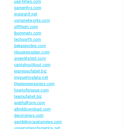
uae-times.com
gamerifys.com
inspiratif.net
vsmsnetworks.com
offthem.com
ibommatv.com
techporfit.com
bekasionline.com
nbusinessplan.com
greenlife360.com
cantshoutitout.com
expressufabet.biz
mypuertoplata.net
thepioneerxpress.com
howtofixissue.com
teamufabet.biz
webfullform.com
allviddownload.com
decorsmag.com
gamblingcasinonews.com
universitiesofamerica.net