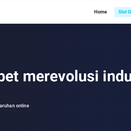
Home
Slot 
et merevolusi indu
taruhan online