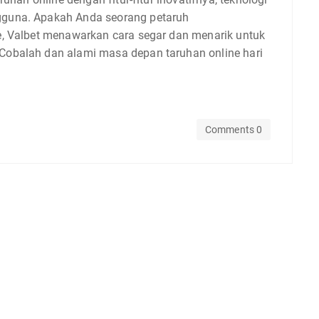
gguna. Apakah Anda seorang petaruh
e, Valbet menawarkan cara segar dan menarik untuk
Cobalah dan alami masa depan taruhan online hari
Comments 0