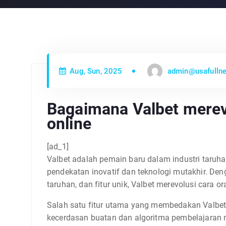
Aug, Sun, 2025
admin@usafulln
Bagaimana Valbet merevo
online
[ad_1]
Valbet adalah pemain baru dalam industri taru
pendekatan inovatif dan teknologi mutakhir. D
taruhan, dan fitur unik, Valbet merevolusi cara or
Salah satu fitur utama yang membedakan Valbet
kecerdasan buatan dan algoritma pembelajaran