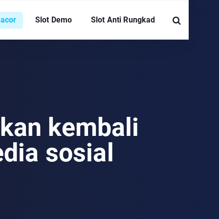
Gacor
Slot Demo
Slot Anti Rungkad
kan kembali
dia sosial