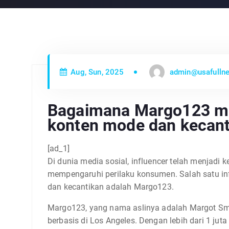
Aug, Sun, 2025
admin@usafulln
Bagaimana Margo123 me
konten mode dan kecanti
[ad_1]
Di dunia media sosial, influencer telah menjadi
mempengaruhi perilaku konsumen. Salah satu in
dan kecantikan adalah Margo123.
Margo123, yang nama aslinya adalah Margot Smi
berbasis di Los Angeles. Dengan lebih dari 1 jut