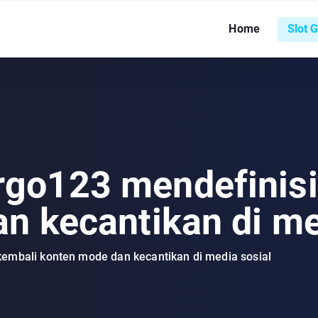
Home
Slot 
go123 mendefinisi
n kecantikan di me
mbali konten mode dan kecantikan di media sosial