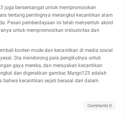
123 juga bersemangat untuk mempromosikan
bicara tentang pentingnya merangkul kecantikan alam
Anda. Pesan pemberdayaan ini telah menyentuh akord
yanya untuk mempromosikan inklusivitas dan
embali konten mode dan kecantikan di media sosial
nyesal. Dia mendorong para pengikutnya untuk
engan gaya mereka, dan merayakan kecantikan
dangkal dan digerakkan gambar, Margo123 adalah
 bahwa kecantikan sejati berasal dari dalam.
Comments 0